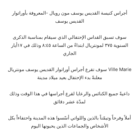
أجراس كنيسة القديس يوسف مون رويال -المعروفة بأوراتوار
القديس يوسف
سوف تسبق القداس الإحتفالي الذي سيقام بمناسبة الذكرى
السنوية ٣٧٥ لمونتريال ابتداءً من الساعة ٨:٤٥ وذلك في ١٧أيار
الجاري
Ville Marie سوف تقرع أجراس أوراتوار القديس يوسف مونتريال
معلنةً بدء الإحتفال بعيد ميلاد مدينة
داعيةً جميع الكنائس والرعايا لقرع أجراسها في هذا الوقت وذلك
لمدّة عشر دقائق
أملاً وفرحاً وتيمّناً بالذين واللواتي أسّسوا هذه المدينة واحتفاءاً بكل
الأشخاص والجماعات الذين يحيونها اليوم