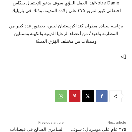
Notre Dameهذا العمل القوّي سوف يدعو للإحتفال بقدّاس
إحتفالي كبير لمرور ٣٧٥ على ولادة المدينة، وذلك في بازيليك
برئاسة سيادة مطران كندا كريستيان ليبين، بحضور عدد كبير من
المطارنة ولفيفٌ من أعضاء الرعايا الدينية والكهنة وممثلين
وممثلات من مختلف الفِرَق الدينيّة
]]>
Previous article
Next article
٣٧٥ عام على مونتريال : سوف
السامري الصالح في فيضانات