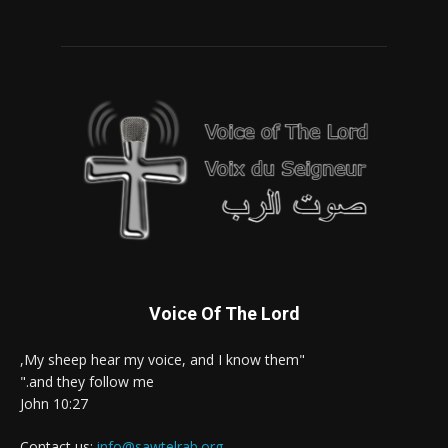
Voice Of The Lord
"My sheep hear my voice, and I know them,
and they follow me."
John 10:27
Contact us:
info@sawtelrab.org