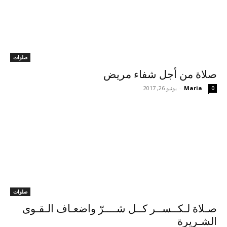
صلوات
صلاة من أجل شفاء مريض
Maria
-
يونيو 26, 2017
0
صلوات
صـلاة لـكــســر كــل شــــرّ واضعـاف الـقـوى
الشـريرة