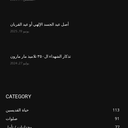
أصل عيد الجسد الإلهي أو عيد القربان
يونيو 19, 2025
تذكار الشهداء ال٣٥٠ تلاميذ مار مارون
يوليو 27, 2024
CATEGORY
113
حياة القديسين
91
صلوات
77
وجدانيات / تأمل