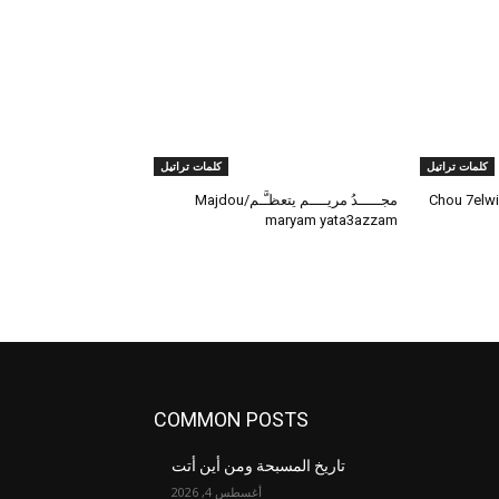
كلمات تراتيل
كلمات تراتيل
مجـــــدُ مريــــم يتعظـَّـم/Majdou
maryam yata3azzam
COMMON POSTS
تاريخ المسبحة ومن أين أتت
أغسطس 4, 2026