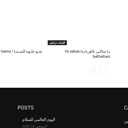
كلمات تراتيل
يـا ساكـن بالقربانـة/Ya saken
شـو حلـوة السـمـا / Chou 7elwi lsama
bel2erbani
POSTS
C
اليوم العالمي للسلام
ين
أغسطس 14, 2025