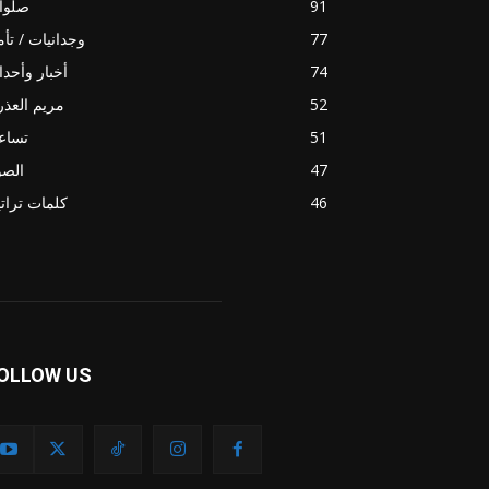
91
صلوا
77
وجدانيات / تأ
74
أخبار وأحد
52
مريم العذر
51
تساع
47
الصو
46
كلمات ترات
OLLOW US