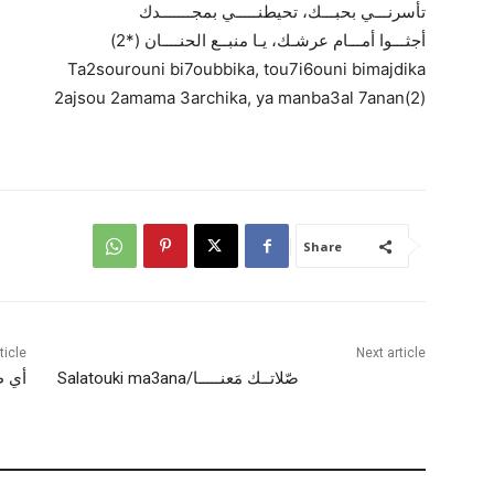
تأسرنـــي بحبـــك، تحيطنـــــي بمجـــــــدك
أجثـــوا أمـــام عرشـك، يـا منبــع الحنــــان (*2)
Ta2sourouni bi7oubbika, tou7i6ouni bimajdika
2ajsou 2amama 3archika, ya manba3al 7anan(2)
Share
ticle
Next article
صّلاتــك مَعنـــــا/Salatouki ma3ana
أي طهـر ح