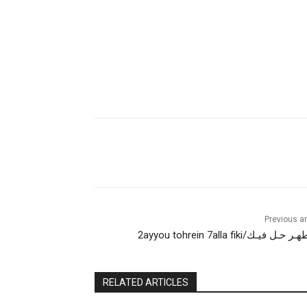
Previous ar
ـل فيـك/2ayyou tohrein 7alla fiki
RELATED ARTICLES