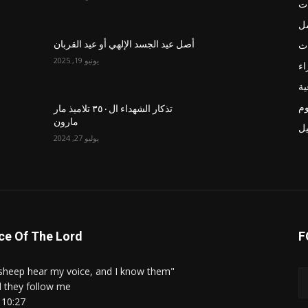
ت
مل
اث
أصل عيد الجسد الإلهي أو عيد القربان
يونيو 19, 2025
اء
ية
م
تذكار الشهداء ال٣٥٠ تلاميذ مار
مارون
يل
يوليو 27, 2024
ce Of The Lord
F
"My sheep hear my voice, and I know them,
 they follow me."
 10:27