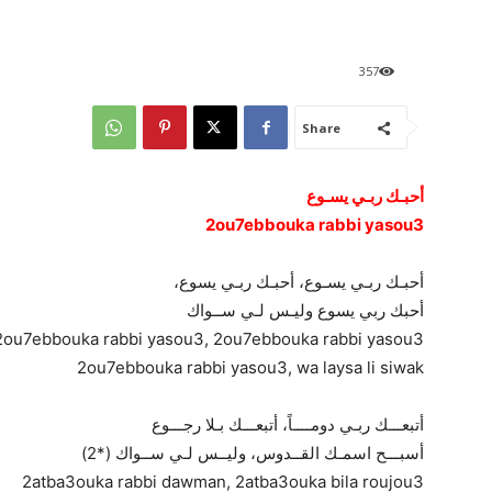
357
Share
أحبـك ربـي يسـوع
2ou7ebbouka rabbi yasou3
أحبـك ربـي يسـوع، أحبـك ربـي يسوع،
أحبك ربي يسوع وليـس لـي ســواك
2ou7ebbouka rabbi yasou3, 2ou7ebbouka rabbi yasou3,
2ou7ebbouka rabbi yasou3, wa laysa li siwak
أتبعـــك ربـي دومــــاً، أتبعـــك بـلا رجـــوع
أسبـــح اسمـك القــدوس، وليــس لـي ســواك (*2)
2atba3ouka rabbi dawman, 2atba3ouka bila roujou3