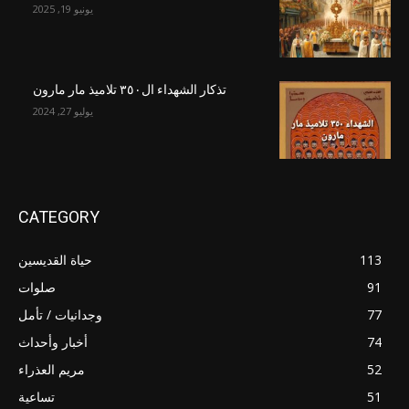
يونيو 19, 2025
تذكار الشهداء ال٣٥٠ تلاميذ مار مارون
يوليو 27, 2024
CATEGORY
113
حياة القديسين
91
صلوات
77
وجدانيات / تأمل
74
أخبار وأحداث
52
مريم العذراء
51
تساعية