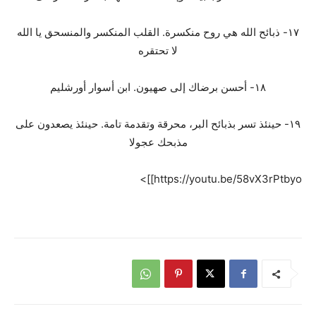
١٧- ذبائح الله هي روح منكسرة. القلب المنكسر والمنسحق يا الله
لا تحتقره
١٨- أحسن برضاك إلى صهيون. ابن أسوار أورشليم
١٩- حينئذ تسر بذبائح البر، محرقة وتقدمة تامة. حينئذ يصعدون على
مذبحك عجولا
https://youtu.be/58vX3rPtbyo]]>