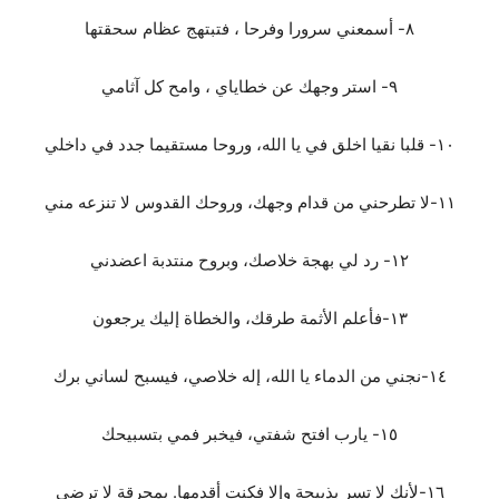
٨- أسمعني سرورا وفرحا ، فتبتهج عظام سحقتها
٩- استر وجهك عن خطاياي ، وامح كل آثامي
١٠- قلبا نقيا اخلق في يا الله، وروحا مستقيما جدد في داخلي
١١-لا تطرحني من قدام وجهك، وروحك القدوس لا تنزعه مني
١٢- رد لي بهجة خلاصك، وبروح منتدبة اعضدني
١٣-فأعلم الأثمة طرقك، والخطاة إليك يرجعون
١٤-نجني من الدماء يا الله، إله خلاصي، فيسبح لساني برك
١٥- يارب افتح شفتي، فيخبر فمي بتسبيحك
١٦-لأنك لا تسر بذبيحة وإلا فكنت أقدمها. بمحرقة لا ترضى