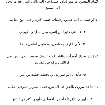
لإمام المغنين. مزمور لداود عندما جاء إليه ناثان النبي بعد ما دخل
إلى بثشبع
١-ارحمني يا الله حسب رحمتك. حسب كثرة رأفتك امح معاصي
٢-اغسلني كثيرا من إثمي، ومن خطيتي طهرني
٣- لأني عارف بمعاصي، وخطيتي أمامي دائما
٤- إليك وحدك أخطأت، والشر قدام عينيك صنعت، لكي تتبرر في
أقوالك، وتزكو في قضائك
٥- هأنذا بالإثم صورت، وبالخطية حبلت بي أمي
٦- ها قد سررت بالحق في الباطن، ففي السريرة تعرفني حكمة
٧- طهرني بالزوفا فأطهر . اغسلني فأبيض أكثر من الثلج