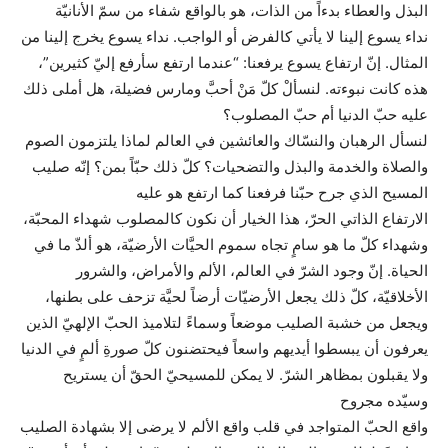
البذل والعطاء بدءاً من الذات، هو بالواقع شفاء من سمّ الأنانيّة
نداء يسوع إلينا لا يأتي كالفرض أو الواجب. نداء يسوع يخرج إلينا من
المثال. إنّ ارتفاع يسوع يرفعنا: “عندما ارتفع سأرفع إليّ كثيرين”،
هذه كانت نبوءته. لنسألْ كلّ مَنْ أحبَّ ومارس فضيلة، هل أملى ذلك
عليه حبّ الدنيا أم حبّ المصلوب؟
لنسأل الرهبان والنسّاك والعائشين في العالم لماذا يلتزمون الصوم
والصلاة والخدمة والبذل والتضحيات؟ كلّ ذلك حبّاً بمن؟ إنّه صليب
المسيح الذي جرح حبّنا فرفعنا كما ارتفع هو عليه
الارتفاع الذاتي الحرّ، هذا الخيار أن نكون كالمصلوب شهداء المحبّة،
وشهداء كلّ ما هو سامٍ تجاه سموم الحيَّات الأرضيّة، هو ألذّ ما في
الحياة. إنّ وجود الشرّ في العالم، الألم والأمراض، والشرور
الأخلاقيّة، كلّ ذلك يجعل الأرضيّات أرضاً لحيَّة تزحف على بطنها،
ويجعل من خشبة الصليب موضعاً وسماءً لتلاميذ الحبّ الإلهيّ الذين
يعرفون أن يبسطوا أيديهم واسعاً فيحتضنون كلّ صورةِ ألمٍ في الدنيا
ولا يقبلون بمظاهر الشرّ. لا يمكن للمسيحيّ الحقّ أن يستريح
وسيّده مجروح
واقع الحبّ المتواجد في قلب واقع الألم لا يرضى إلا بشهادة الصليب