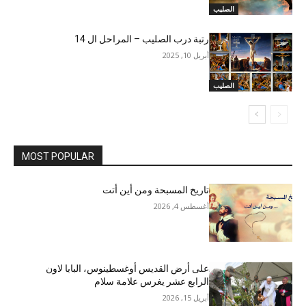
الصليب
رتبة درب الصليب – المراحل ال 14
أبريل 10, 2025
الصليب
MOST POPULAR
تاريخ المسبحة ومن أين أتت
أغسطس 4, 2026
على أرض القديس أوغسطينوس، البابا لاون
الرابع عشر يغرس علامة سلام
أبريل 15, 2026