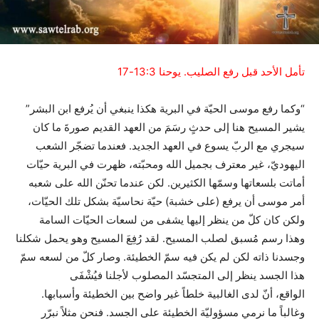
تأمل
الأحد قبل رفع الصليب. يوحنا 13:3-17
“وكما رفع موسى الحيّة في البرية هكذا ينبغي أن يُرفع ابن البشر”
يشير المسيح هنا إلى حدثٍ رسَمَ من العهد القديم صورةَ ما كان
سيجري مع الربّ يسوع في العهد الجديد. فعندما تضجّر الشعب
اليهوديّ، غير معترف بجميل الله ومحبّته، ظهرت في البرية حيّات
أماتت بلسعاتها وسمّها الكثيرين. لكن عندما تحنّن الله على شعبه
أمر موسى أن يرفع (على خشبة) حيّة نحاسيّة بشكل تلك الحيّات،
ولكن كان كلّ من ينظر إليها يشفى من لسعات الحيّات السامة
وهذا رسم مُسبق لصلب المسيح. لقد رُفِعَ المسيح وهو يحمل شكلنا
وجسدنا ذاته لكن لم يكن فيه سمّ الخطيئة. وصار كلّ من لسعه سمّ
هذا الجسد ينظر إلى المتجسّد المصلوب لأجلنا فيُشْفَى
الواقع، أنّ لدى الغالبية خلطاً غير واضح بين الخطيئة وأسبابها.
وغالباً ما نرمي مسؤوليّة الخطيئة على الجسد. فنحن مثلاً نبرّر