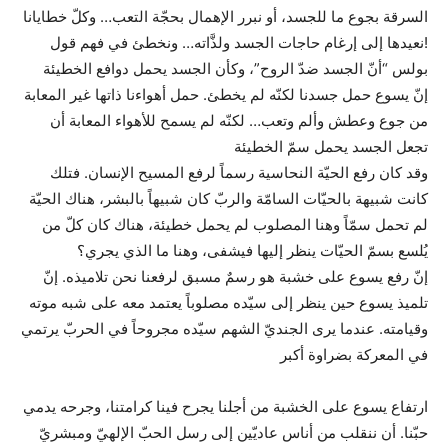
السرقة بجوع ما للجسد، أو نبرر الإهمال بحجّة التعب… وكلّ خطايانا
!نعيدها إلى إرغام حاجات الجسد ولذَّاته… ونخطئ في فهم قول
بولس “أنّ الجسد ضدّ الروح”، وكأن الجسد يحمل دوافع الخطيئة
إنّ يسوع حمل جسدنا لكنّه لم يخطئ. حمل أهواءنا ذاتها غير المعابة
من جوع وعطش وألم وتعب… لكنّه لم يسمح للأهواء المعابة أن
تجعل الجسد يحمل سمّ الخطيئة
وقد كان رفع الحيّة النحاسية رسماً لرفع المسيح الإنسان. فتلك
كانت شبيهة بالحيّات السامّة والربّ كان شبيهاً بالبشر، هناك الحيّة
لم تحمل سمّاً وهنا المصلوب لم يحمل خطيئة، هناك كان كلّ من
يُلسع بسمّ الحيّات ينظر إليها فيشفى، وهنا ما الذي يجري؟
إنّ رفع يسوع على خشبة هو رسمٌ مسبق لرفعنا نحن تلاميذه. إنّ
تلميذ يسوع حين ينظر إلى سيّده مصلوباً يعتمد معه على شبه موته
وقيامته. عندما يرى الجنديّ الشهم سيّده مجروحاً في الحربّ يرتمي
في المعركة بضراوة أكبر
ارتفاع يسوع على الخشبة من أجلنا يجرح فينا كرامتنا، وجرحه يدمي
حبّنا. أن ننقلب من أناس عاديّين إلى رسل الحبّ الإلهيّ ومبشريّ