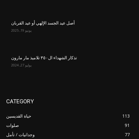
أصل عيد الجسد الإلهي أو عيد القربان
يونيو 19, 2025
تذكار الشهداء ال٣٥٠ تلاميذ مار مارون
يوليو 27, 2024
CATEGORY
113
حياة القديسين
91
صلوات
77
وجدانيات / تأمل