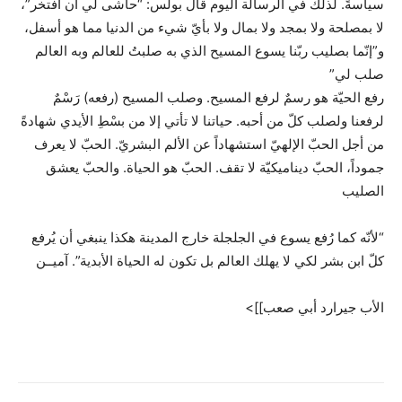
سياسةً. لذلك في الرسالة اليوم قال بولس: “حاشى لي أن أفتخر”،
لا بمصلحة ولا بمجد ولا بمال ولا بأيّ شيء من الدنيا مما هو أسفل،
و”إنّما بصليب ربّنا يسوع المسيح الذي به صلبتُ للعالم وبه العالم
صلب لي”
رفع الحيّة هو رسمٌ لرفع المسيح. وصلب المسيح (رفعه) رَسْمٌ
لرفعنا ولصلب كلّ من أحبه. حياتنا لا تأتي إلا من بسْطِ الأيدي شهادةً
من أجل الحبّ الإلهيّ استشهاداً عن الألم البشريّ. الحبّ لا يعرف
جموداً، الحبّ ديناميكيّة لا تقف. الحبّ هو الحياة. والحبّ يعشق
الصليب
“لأنّه كما رُفع يسوع في الجلجلة خارج المدينة هكذا ينبغي أن يُرفع
كلّ ابن بشر لكي لا يهلك العالم بل تكون له الحياة الأبدية”. آميــن
الأب جيرارد أبي صعب]]>