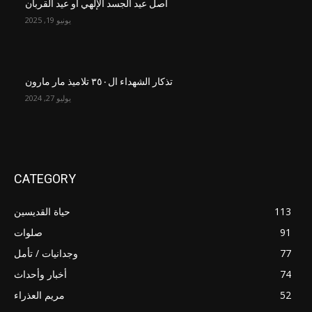
أصل عيد الجسد الإلهي أو عيد القربان
يونيو 19, 2025
تذكار الشهداء ال٣٥٠ تلاميذ مار مارون
يوليو 27, 2024
CATEGORY
113
حياة القديسين
91
صلوات
77
وجدانيات / تأمل
74
أخبار وأحداث
52
مريم العذراء