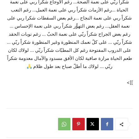
شكراً ربّي على نعمة الصحة… رغم الأوجاع شكراً ربي على نعمة
الحياة …رغم الأزمات شكراً ربي على نعمة العمل… رغم التعب
شكراً ربي على نعمة النجاح …رغم بعض السقطات شكرا ربي على
نعمة العقل… رغم بعض التهوُّر شكراً ربي على نعمة الإحساس …
رغم بعض الجراح شكراً ربّي على نعمة الحبّ … رغم نوبات الحقد
شكراً ربّي … على كلّ نعمك المنظورة وغير المنظورة شكراً ربّي …
على الدروب المفتوحة رغم كل المطبّات شكراً ربّي … لولاك لكان
طعم الحياة مرارة صافية لكان الأفق مسدود والآمال معدومة شكراً
ربّي … لولاك ما أطلّ صباح بعد طول ظلام
]]>