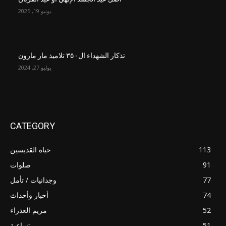
يونيو 19, 2025
تذكار الشهداء ال٣٥٠ تلاميذ مار مارون
يوليو 27, 2024
CATEGORY
113
حياة القديسين
91
صلوات
77
وجدانيات / تأمل
74
أخبار وأحداث
52
مريم العذراء
51
تساعية