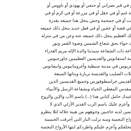
 في قبر نصراني أو حنفي أو يهودي أو ناووس أو
غنم أو في حقل أو في مزرعة أو في كرم أو في
ت أو في جمجمة وحش ينحل هذا جميعه بقدرة
في فضة أو عجين أو في قفل حديد ينحل ذلك جميعه
لك العظيم ينحل ذلك جميعه عنه وعن من في منزله
نات حواء بحق شعاع الشمس وضوء القمر ونور
ة ذات الشفاعة سيدتنا والدة الإله مريم العذراء
سة استفانوس والقديسين العظيمين جاورجيوس
تريوس في مدينة سبطية وأغرومانيوس وابيفانوس
ات الصليب والقديسة بربارة وبناتها السبعة
القديس خراسطوفورس وجميع القديسين الذين
لمقدس المعطي الحياة وبشفاعة الرسل والأنبياء
بدك حامل كتابي هذا (…) باسم الآب والإبن والروح
وأعزم عليك باسم الرب القدير الأزلي الذي لا
قائمين لديه حاجبين وجوههم من هيبة جلاله لئلا ينظرو
واح النجسة ومنه نزلت النار التي أحرقت الخمسة
ستحلفكم وأعزم عليكم واطردكم ايتها الأرواح النجسة