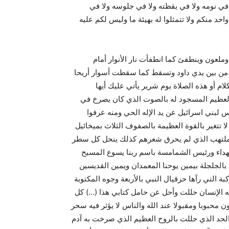
لا في نومه ولا في يقظته ولا في جلوسه ولا في
احد منكم ولا تتمثلوا له بهيئة ما وليس لكم عليه
لعون وينطفئ كما انطفأت نار الأنوار أمام
ت من بين يدي داود وتسقط كما سقطت أسوار أريحا
ام أو هذه الصلاة يوم شرير يأتي عليك أيها
 العظيم المسجود له بالصوت الذي كان يصرخ في
 لبني اسرائيل عن يد الإله الحي ومنه عرفوا
ا تتغير بالقوة العظيمة بالصفوف الثلاث بميخائيل
ار الملتهب الذي لم يحرق شعرهم كذلك ينحل كل سطر
هداء ورئيس الشمامسة باسم ربنا يسوع المسيح
لجلجلة بيمين يوحنا المعمدان ويمين القديسين
بة التي رآها حزقيال النبي بالأربعة وجوه المكتوبة
ه الإنسان حللت وأحل عن حامل كتابي هذا (…) كل
محبوبا ومقبولا عند الله والناس لا يؤثر فيه سحر
 الحد الذي حللت بالروح العظيم الذي صرخت به آدم