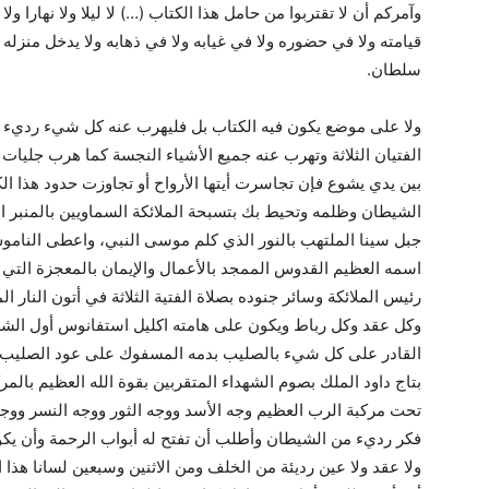
وآمركم أن لا تقتربوا من حامل هذا الكتاب (…) لا ليلا ولا نهارا و
قيامته ولا في حضوره ولا في غيابه ولا في ذهابه ولا يدخل منزله و
سلطان.
ولا على موضع يكون فيه الكتاب بل فليهرب عنه كل شيء رديء وم
الفتيان الثلاثة وتهرب عنه جميع الأشياء النجسة كما هرب جليا
بين يدي يشوع فإن تجاسرت أيتها الأرواح أو تجاوزت حدود هذا الكل
الشيطان وظلمه وتحيط بك بتسبحة الملائكة السماويين بالمنبر
جبل سينا الملتهب بالنور الذي كلم موسى النبي، واعطى الناموس
اسمه العظيم القدوس الممجد بالأعمال والإيمان بالمعجزة التي ل
رئيس الملائكة وسائر جنوده بصلاة الفتية الثلاثة في أتون الن
وكل عقد وكل رباط ويكون على هامته اكليل استفانوس أول الش
القادر على كل شيء بالصليب بدمه المسفوك على عود الصليب با
بتاج داود الملك بصوم الشهداء المتقربين بقوة الله العظيم بالمرك
تحت مركبة الرب العظيم وجه الأسد ووجه الثور ووجه النسر ووج
فكر رديء من الشيطان وأطلب أن تفتح له أبواب الرحمة وأن يكون 
ولا عقد ولا عين رديئة من الخلف ومن الاثنين وسبعين لسانا هذا