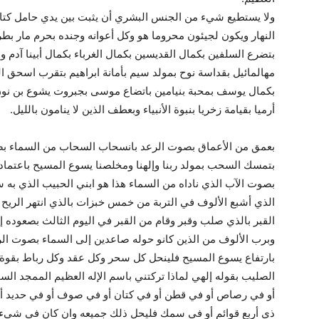
ولا يستطيع شيء من الجنس البشري أن يثبت بين يدي حامل كتابي
النهار ويكون لجيئون محروما هو وكل أعوانه وجنده بحرم مار ب
بتضرع السلفين بكمال القديسين بكمال الغرباء بكمال أبينا آدم
مهالمائيل بقداسة نوح بمولد سيم بأمانة ابراهيم بتقرب اسحق ا
بكمال يوسف بمحبة بنيامين باتضاع موسى بجبروت يشوع بن نون ب
أرميا بقيامة زخريا بنبوة الأنبياء وبعطف الذين لا ينامون بالليل.
بعمق من الأعماق بصوت الرعد بانسحاب السحاب من السماء بصف
بتمسك السحب بمولد ربنا وإلهنا ومخلصنا يسوع المسيح باعتماده
بصوت الآب الذي ناداه من السماء هذا هو ابني الحبيب الذي به
الذي أشبع الألوف في التربة من خمس خبزات بالذي انتهر الريح فه
القبر بالذي صلب وقبر وقام من القبر في اليوم الثالث بصعوده إ
وبرب الألوف من الذين كانو حوله صاعدين إلى السماء بصوت ال
بارتفاع يسوع المسيح فلينحل كل سحر وكل عقد وكل رباط بقوة ال
الصليب بقوله إلهي لماذا تركتني باسم الإله العظيم الممجد الس
أو في رصاص أو في قطن أو في كتان أو في صوف أو في حديد أو
ذي أربع قوائم أو في سمك فليحل ذلك جميعه وان كان في شيء