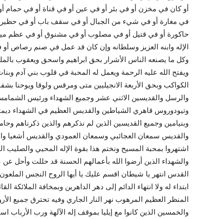
أو كان في مخزن أو في بئر أو في عين أو في قناة أو في حمام أو
في مغارة أو في شيء من الجبال أو في سقف باب أو في حظيرة 
حاكورة أو في قتيل أو في مصلوب أو في مشنوق أو في عظم مي
الإله وابنه العزيز وسلطانه وإن كان قد عمل في صنم رصاص أو 
وكل ما يصنعه الناس الأشرار بحق ابراهيم واسحق ويعقوب بالم
ويفتح الله عليه الرحمة ويعمل له المحبة في قلوب بني آدم وب
الكواكب وبحق الأربعة الانجيليين متى ومرقس ولوقا ويوحنا بشفاع
والرسل والقديسين الاثني عشر وجميع الشهداء ورئيس الشمام
وتيودوروس قاهري الشياطين والقديس العظيم في الشهداء ديم
وبنيامين وجميع القديسين الذين لم نذكرهم والذين ذكرناهم وحامل
والقديس سمعان العجائبي وسمعان العمودي والقديس أشعيا و
اشتهروا بمحبة المسيح ونختم هذا بقوة الإله المحيي والصليب ا
والشهداء الذين أرضوا الله بأعمالهم الحسنة قد حللت وأحل عن ع
القدس انتهر يا شيطان اقسم عليك يا أيها الروح النجس الملعون 
ابتداء له ولا انتهاء الدائم إلى دهر الداهرين وبمخافة الملائكة ال
المنظر العظيم المرهوب نهر النار الجاري وفيه تحترق جميع الأر
والخمسين الذين كانوا مع إيليا بموقف إله الآلهة ورب الأرباب ا