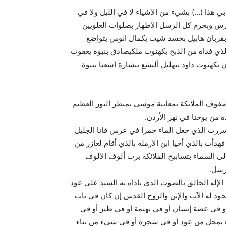
 هذا (…) بشيء من الأشياء لا في الليل ولا في
طرس وبحرم كل الرسل الأطهار بصلوات العلويين
 وبقربان هابيل بجسد شيت بكمال انوس بتواضع
لذي فداه من الذبح بكهنوت ملكيصادق بنبوة يعقوب
كهنوت داود بتهليل أليشع ببشارة أشعيا بنبوة
وف الملائكة بمعاينة موسى بمنظر النور العظيم
 من يوحنا في نهر الأردن.
 سررت الذي جعل الماء خمرا في عرس قانا الجليل
دأت بالذي أحيا ابن الأرملة بالذي أقام لعازر من
لى السماء بتسابيح الملائكة برب ألوف الألوف
رسل.
إله الخالق بالصوت الذي ناداه به السيد على عود
جود له الآب والإبن والروح القدس إن كان في باب
 في عضة إنسان أو في بهيمة أو في طير أو في
 بمحل من عود أو في شجرة أو في شيء من بناء