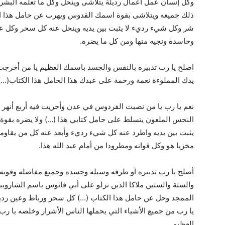
وكل إنسان عمل أعمال رديئة يتلاشى وينحل وكل ما تعلمه البش
ذلك جميعه ويتلاشى بقوة اسمك القدوس ويهرب عن حامل هذا الك
شر وكل شيء رديء لا يثبت بين يديه وينحل عنه كل سحر وكل عق
وحاسدة ونجيه منها ومن كل ما يضره.
اصلح يا رب تدبيره بالنفس والجسد باسمك العظيم يا من أخرجت
يدك المملوءة نعمة ورحمة على عبدك هذا الحامل هذا الكتاب(…)
نعم يا رب يا من نصبت الفردوس في عدن وأجريت فيه أربع أنهر 
النجس الملعون يتسلط على حامل كتابي هذا (…) ولا يضره بقوة
يثبت بين يديه واطرد عنه كل شيء رديء وأبعد عنه كل من يقاوم
مخزيا هو وكل قواته ومطرودا من أمام عبد الله هذا.
أصلح يا رب تدبيره أو طرقه وسبله وجسده وجميع مفاصله وقوته و
والستة والستين ملاكا الذين نزلو على أبي فانوس باسم الشاروبي
الممجد وحل عن حامل هذا الكتاب (…) كل سحر ورباط وعين رديئ
يا رب من جميع الأشياء التي يحملها الناس الأشرار وخلصه يا رب
العظيم.