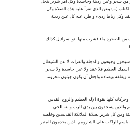
ر من سحر وعين رديئة وحاسدة وكل أمر شرير ينحل
تاب (…) وعن الذي تقرأ عليه هذه الصلاة وكل
د وكل رباط رديء واطرد عنه كل عين رديئة
 من الصخرة ماء فشرب منها بنو اسرائيل كذلك
سيخون وجيحون والدجلة والفرات لا تدع الشيطان
 اسمك العظيم فلا عقد ولا عين حاسدة ولا سحر
ه ويقلقه ويضاده واجعل أن يكون جيئون محروما
حركاته كلها بقوة الإله العظيم والروح القدس
م والذين يسجدون بين يدي الرب وابنه الحي
ة ومن كل شرير بصلاة الملائكة القديسين وخلصه
 باسم الراكب على الشاروبيم الذين يخدمون المنبر