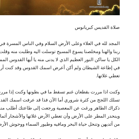
صلاة القديس كبريانوس
المجد لله في العلاء وعلى الأرض السلام وفي الناس المسرة في ا
ربنا والهنا ومخلصنا يسوع المسيح توسلت اليه وطلبت منه وقلت 
الكل يا ساكن النور العظيم الذي لا يدنى منه يا أيها القدوس الم
في إطاعة الشيطان ولم أكن أعرض اسمك القدوس وقد كنت أربط ا
تعطي غلاتها.
وكنت اذا مررت بقطعان غنم تسقط ما في بطونها وكنت إذا مررت ب
تسلك اللجج من كثرة شروري أما الآن فذا قد عرفت اسمك القد
ذكراك الطاهر ورغت عن المعصية ورجعت إلى طاعتك أطلب منك
وينحدر المطر على الأرض وأن تعطي الأرض غلاتها والأشجار أثمار
من أثديهن وتنحل حياة البحر ومافيه وطيور السماء ووحوش الأر