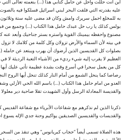
أين أنت حللت وأحل عن حامل كتابي هذا (…) بنعمته تعالى التي
عليه بقدرته التي فلقت البحر لبني اسرائيل فسلكوا فيه بالصوت
به للمخلع احمل سريرك وامش وكان قد مضى عليه ستة وثلاثون
بولس كذلك يا رب حل عبدك حامل هذا الكتاب (…) وجميع من ف
مصنوع واحفظه بيمينك القوية واستره بستر جناحيك وأبعد عنه
في بيته لأن السماء والأرض تزولان وكل كلمة من كلامك لا تزول وك
بصلوات كل القديسين الذين أرضوك أن يهرب ويبتعد عن حامله (…
العظيم لا يقرب إليه شيء رديء من الأشياء التعبة الرديئة لا في ا
كل من يعمل سحرا في أسرع وقت بشدة عظيمة تأتي عليك أيها 
رصاصا كما ينحل الشمع من أمام النار كذلك تنحل أيها الروح ا
العدو من امام حامل هذا الكتاب (…) باسم الله الحي الأزلي وشفاعة
والقديسة المعادلة الرسل وأول الشهيدت تقلا صاحبة دير معلولا 
ذكرنا الذين لم نذكرهم مع شفاعات الأبرياء مع شفاعة القديس 
والقديسات والقديسين الصديقين يواكيم وحنة جدي الإله يسوع اش
هذه الصلاة تسمى أيضاً “حجاب كبريانوس” وهي تنقذ من السحر 
الأبالسة عن الذي تقرأ عليه وعن الذي يحملها وعن الذي يضعها ف