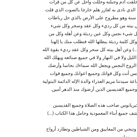
 خلقت آدم وجبلته وحللت وأحل عن كل من قرأت
 الذي نادى به لعازر هلم خارجا بالصوت الذي قلت
 سنة وهو مطروح على الأرض بالذي حل رباطات
ي بيته من كل رديء وكل عقد وسحر وكل شيء
 كل شيء نجس وكل عين رديئة وعن أهله وكل من
ل كلمة رديئة يبطلها الله فنطلب منك يا إلهنا
) وعن أهل بيته كل سحر وكل عقد رديء بقوة الله
لليل ولا في النهار ولا في جميع صنائعه ويهلك الله
الروح النجس ويجعل الله سماءك نحاسا وأرضك
لنجس أنت وكل قواتك وجميع اعوانك وجميع قوات
 سيدتنا مريم العذراء والدة الإله الدائمة البتولية
وجميع القديسين الذين أرضوك منذ الدهر آمين.
كبريانوس صاحب هذه الصلاة وجميع القديسين
ف جميع أبناء المعمودية وحامل هذا الكتاب (…)
وتنجي من المعاييق ومن الشياطين وتطارد أرواح
ي منزله.