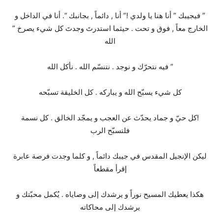
” فيجيبك ” أنا هنا يا ولدي !” أنا , دائماً , بجانبك “. أنا في الداخل و
الخارج معاً , فوق و تحت . حيثما استدرتَ وجدتَ كل شيء يصرخ ”
الله
” فيه نتحرّك و نوجد . نتنسّم الله . نأكل الله
كل شيء يسبّح الله و يباركه . كل الخليقة تسبّحه
!كل حيّ و جماد يحدّث عن العجب و يمجّد الخالق . كل نسمة
فلتسبّح الرب
ليكن الإنجيل المقدس في جيبك دائماً , و كلما وجدت فرصة عابرة
إقرأ مقطعاً
هكذا يعطيك المسيح نوراً و يرشدك إلى وصاياه . يُكمل محبّتك و
يرشدك إلى محاكاته