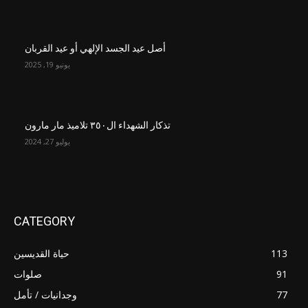
أصل عيد الجسد الإلهي أو عيد القربان
يونيو 19, 2025
تذكار الشهداء ال٣٥٠ تلاميذ مار مارون
يوليو 27, 2024
CATEGORY
113
حياة القديسين
91
صلوات
77
وجدانيات / تأمل