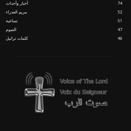
74
أخبار وأحداث
52
مريم العذراء
51
تساعية
47
الصوم
46
كلمات تراتيل