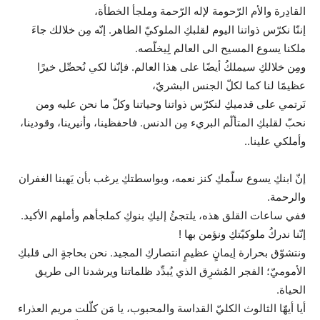
القادِرة والأم الرّحومة لإله الرّحمة وملجأ الخطأة،
إننّا نكرّس ذواتنا اليوم لقلبكِ الملوكيّ الطاهر. إنّه مِن خلالك جاءَ
ملكنا يسوع المسيح الى العالم لِِيخلّصه.
ومِن خلالكِ سيملكُ أيضًا على هذا العالم. فإنّنا لكي نُحصِّل خيرًا
عظيمًا لنا كما لكلّ الجنس البشريّ،
نَرتمي على قدميكِ لنكرّس ذواتنا وحياتنا وكلّ ما نحن عليه ومن
نحبّ لقلبكِ المتألّم البريء مِن الدنس. فاحفظينا، وأنيرينا، وقودينا،
وأملكي علينا..
إنّ ابنكِ يسوع سلّمكِ كنز نعمه، وبواسطتكِ يرغب بأن يَهبنا الغفران
والرحمة.
ففي ساعات القلق هذه، يلتجئُ إليكِ بنوكِ كملجأهم وأملهم الأكيد.
إنّنا ندركُ ملوكيّتكِ ونؤمن بها !
ونتشوّق بحرارة إيمانٍ عظيمٍ انتصاركِ المجيد. نحن بحاجةٍ الى قلبكِ
الأموميّ؛ الفجر المُشرِق الذي يُبدِّد ظلماتنا ويرشدنا الى طريق
الحياة.
أيا أيهّا الثالوث الكليّ القداسة والمحبوب، يا مَن كلّلت مريم العذراء