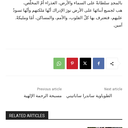
بالمجدِ سلطانةً على السماء والأرض، العذراء أمّ المخلّص،
هب لجميع أبنائها على الأرض نورَ الإدراك أنّها مَلكتهم وأنّها تسودُ
عليهم، فتعترف بها كلّ القلوب، والأمم، والمساكن، أمًا ومليكةً.
آمين.
Previous article
Next article
الطوباوية ساندرا ساباتيني
مسبحة الرحمة الإلهية
RELATED ARTICLES