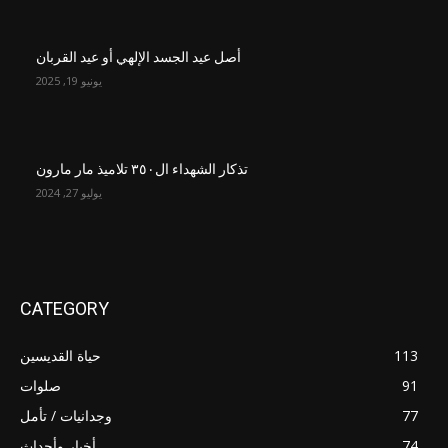
أصل عيد الجسد الإلهي أو عيد القربان
يونيو 19, 2025
تذكار الشهداء ال٣٥٠ تلاميذ مار مارون
يوليو 27, 2024
CATEGORY
113
حياة القديسين
91
صلوات
77
وجدانيات / تأمل
74
أخبار وأحداث