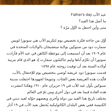
عيد الأب Father’s day
ما أصل هذا العيد؟
متى وأين احتفل به لأوّل مرّة ؟
أوّل من جاءته فكرة تخصيص يوم لتكريم الأب هي سونورا لويس
سمارت دود من سبوكِين بولاية ميتشيجان بالولايات المتحدة في
عام ١٩٠٩ بعد أن استمعت إلى موعظة الكاهن في عيد الأم فأرادت
سونورا أن تكرّم أباها وليم جاكسُون سمَارت إذ هو الذي قام بتربية
أولاده الستة بعد أن توفيت زوجته عام ١٨٩٨
قدمت سونورا دود عريضة تُوصي بتخصيص يوم للإحتفال بالأب،
فأيّدت هذه العريضة بعض الفئات. وتتويجا لجهودها احتفلت مدينة
سبوكين بأول عيد للأب في ١٩ حزيران عام ١٩١٠ وهكذا انتشرت
هذه العادة فيما بعد في دول أخرى ومن ثمّ في العالم
يختلف تاريخ هذا العيد بين دولة وأخرى وبعضهم حوّله لعيد ديني في
الكنيسة ففي بعض البلدان الكاثوليكية يُحتفل بعيد الأب في ١٩ آذار