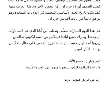
حيث يوافق عيد القديس يوسف النجار وبعضهم يحتفل به مع بداية
فصل الصيف أي ٢١ حزيران، أمّا البعض الآخر وخاصّةً الغربية منها
فقد تبنّت تاريخ العيد الأساسي المعتمد في الولايات المتحدة وهو
يوافق دائماً في ثالث أحد من حزيران
في هذا اليوم المبارك، نصلّي ونطلب من أبانا الذي في السماوات
أن يحفظ ويبارك جميع آباءنا فيملأهم من نعمه ليكونوا صالحين
ويربّوا أطفالهم بحسب إلهامات الروح القدس على مثال القدّيس
يوسف البّار. آمين
عيد مبارك لجميع الآباء
والراحة الدائمة للذين سبقونا منهم إلى الحياة الأبدية
ريتا من فريق صوت الرب