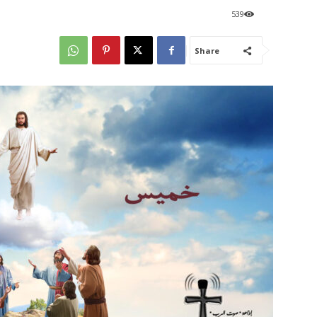
539
Share