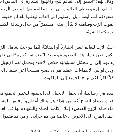
وقالَ لهُم: “اَذهَبوا إلى العالَمِ كُلِّهِ، وأعلِنوا البِشارةَ إلى ا
العالم، بل هو يعطي العالم معنى وجوده الحقيقيّ. لم يقل الّرب 
صعودكم أنتم أيضاً”، بل أرسلهم إلى العالم ليعلنوا للعالم حقيقة 
بموت الرّب وقيامته لا بدّ أن يبقى مستمرّاً من خلال رسالة الكني
ومحبّته للبشريّة
حبّ الرّب للعالم ليس اختياريّاً أو إنتقائيّاً، إنّما هو حبّ شامل. الر
نكمل نحن عمله هذا. الصعود هو مسؤوليّة ثمينة وكبيرة تُلقى على 
يدعونا إلى أن نتحمّل مسؤوليّة خلاص الإخوة ونحمل لهم الإنجيل،
ودين أو بين الانتماءات. عملنا هو أن نصبح مسيحاً آخر، نسعى إل
كلاّ للكلّ لكي نربح الجميع إلى الملكوت
هذه هي رسالتنا، أن نحمل الإنجيل إلى الجميع، ليختبر الجميع فر
هناك مدعاة للفرح أكثر من هذا؟ هل هناك أعظم وأبهج من المشا
ماء حياة الرّوح القدس؟ إعلان كلمة الحياة والشهادة لها في الع
حمل الفرح الى الآخرين… خاصة من هم حزانى أو من قد فقدوا الر
البابا بندكتوس السادس عشر، 27 نيسان 2008