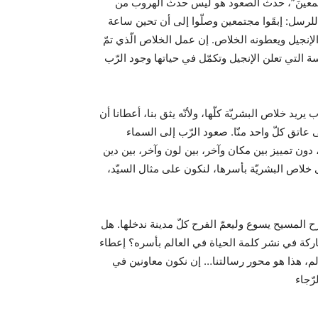
لنـّاسِ أجمعينَ”، حدث الصعود هو ليس حدث الهروب من
للرسل: إبقَوا مجتمعين وصلّوا إلى أن تحين ساعة
الإنجيل ويعطونه الخلاص. إن عمل الخلاص الّذي تمّ
سة التي تعلن الإنجيل وتكمّل في حياتها وجود الرّب
ّب يريد خلاص البشريّة كلّها، ولأنّه يثق بنا، أعطانا أن
عاتق كلّ واحد منّا. صعود الرّب إلى السماء
 دون تمييز بين مكان وآخر، بين لون وآخر، بين دين
ى خلاص البشريّة بأسرها، لنكون على مثال السيّد،
ح المسيح يسوع وليعمّ الفرح كلّ مدينة ندخلها. هل
ركة في نشر كلمة الحياة في العالم بأسره؟ إعطاء
الم، هذا هو محور رسالتنا… إن نكون معاونين في
ّجاء