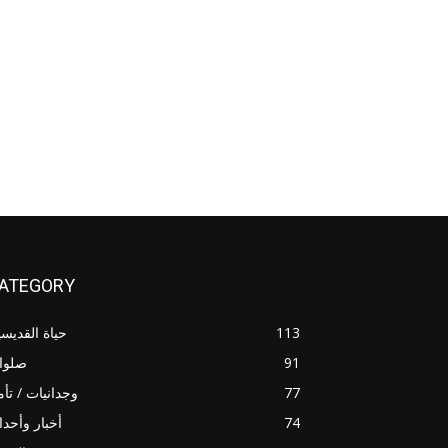
ATEGORY
113
حياة القديس
91
صلوا
77
وجدانيات / تأ
74
أخبار وأحد