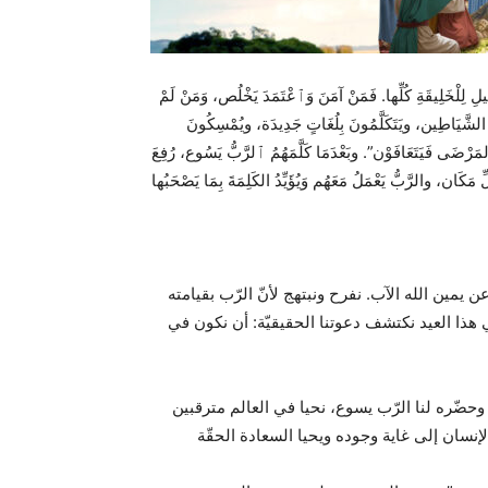
لِ لِلْخَلِيقَةِ كُلِّها. فَمَنْ آمَنَ وَٱعْتَمَدَ يَخْلُص، وَمَنْ لَمْ
لشَّيَاطِين، ويَتَكَلَّمُونَ بِلُغَاتٍ جَدِيدَة، ويُمْسِكُونَ
لمَرْضَى فَيَتَعَافَوْن”. وبَعْدَمَا كَلَّمَهُمُ ٱلرَّبُّ يَسُوع، رُفِعَ
ان، والرَّبُّ يَعْمَلُ مَعَهُم وَيُؤَيِّدُ الكَلِمَةَ بِمَا يَصْحَبُها
ين الله الآب. نفرح ونبتهج لأنّ الرّب بقيامته
هذا العيد نكتشف دعوتنا الحقيقيّة: أن نكون في
حضّره لنا الرّب يسوع، نحيا في العالم مترقبين
إنسان إلى غاية وجوده ويحيا السعادة الحقّة