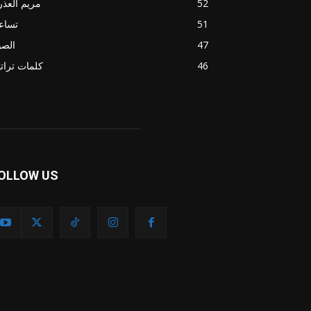
52
مريم العذر
51
تساع
47
الصو
46
كلمات ترات
OLLOW US