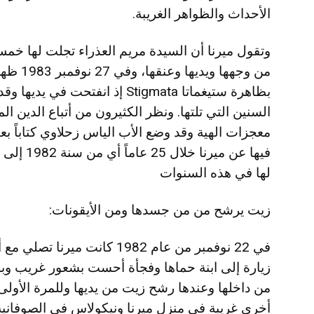
الأحداث والظواهر الغريبة.
من وجهها
بظاهرة ستيغماتا Stigmata إذ انفت
السنين التي تلتها. ونظر الكثيرون من أتباع الدين ا
معجزات الهية وقد وضع الأب الياس زحلاوي كتاباً بعن
لها في هذه السنوات
زيت يرشح من من جسدها ومن الأيقونات:
في 22 نوفمبر من عام 1982 كانت 
زيارة إلى ابنة حماها وفجأة أحست بشعور غريب وب
أخرى غريبة في منزل ميرنا ونيكولاس في الصوفانية