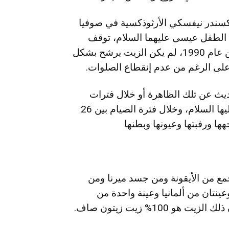
ي عام 1980 من كنيسة أليكسندر نيفسكي الأرثوذكسية في صوفيا
ن الطفل عيسى عليهما السلام، توقف
رشح الزيت من لاأيقونة المذكورة في 26 نوفمبر من عام 1990، لم يكن الزيت يرشح بشكل
ديث عن تلك الظاهرة أو خلال فترات
نشوتها وأحياناً يخرج عند حديثها عن السيدة مريم عليها السلام، وخلال فترة الصيام بين 26
ذي جمع من الأيقونة ومن جسد ميرنا ومن
نتان من ألمانيا وعينة واحدة من
10% زيت زيتون صاف.