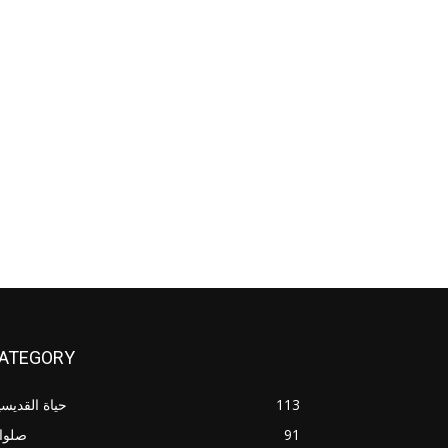
ATEGORY
113
حياة القديس
91
صلوا