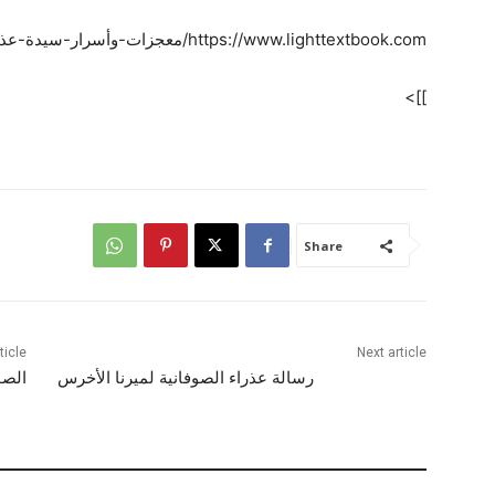
https://www.lighttextbook.com/معجزات-وأسرار-سيدة-عذراء-الصوفانية.html/
]]>
Share
ticle
Next article
رسالة عذراء الصوفانية لميرنا الأخرس
الصو