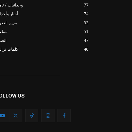
77
وجدانيات / تأ
74
أخبار وأحد
52
مريم العذر
51
تساع
47
الصو
46
كلمات ترات
OLLOW US