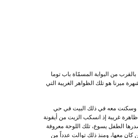
لقرب من البوابة المسمّاة باب توما
ة ميرنا هو تلك الظواهر الغريبة التي
نا من نيكولاس نظور وهي بعمر 18 سنة وسكنت معه في ذلك البيت في حي
1982 حدث في المنزل ظاهرة غريبة إذ انسكب الزيت من أيقونة
درها الطفل يسوع، تلك اللوحة معروفة
 كان معها، ومنذ ذلك توالت عدداً من