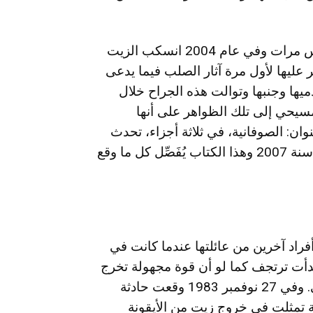
وتقول ميرنا أن السيدة مريم العذراء تجلت لها خمس مرات وفي عام 2004 انسكب الزيت
 ويديها وعنقها، وفي 27 نوفمبر 1983 ظهر عليها لأول مرة آثار الصلب فيما يدعى
حت في يديها وقدميها وجنبها وتوالت هذه الجراح خلال
لمسيحي إلى تلك الظواهر على أنها
وان: الصوفانية، في ثلاثة أجزاء، تحدث
فيها عن ميرنا خلال 25 عاماً أي من سنة 1982 إلى سنة 2007 وهذا الكتاب يُفَصِّل كل ما وقع
ميرنا تصلي مع أفراد آخرين من عائلتها عندما كانت في
دأت ترتجف كما لو أن قوة مجهولة تخرج
من داخلها وعندها رشح زيت من يديها وللمرة الأولى. وفي 27 نوفمبر 1983 وقعت حادثة
 تمثلت في خروج زيت من الأيقونة