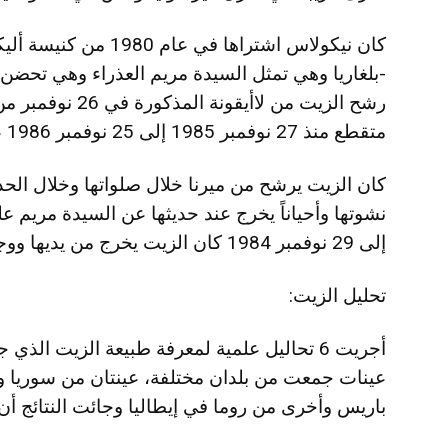
كان نيكولاس اشتراها ف
-بلغاريا وهي تمثل السيدة مريم العذراء وهي تحض
متقطع منذ 27 نوفمبر 1985 إلى 25 نوفمبر 1986 على الرغم من عدم إنقطاع الصلوات.
كان الزيت يرشح من ميرنا خلال صلواتها وخلال الح
إلى 29 نوفمبر 1984 كان الزيت يخرج من يديها ووجهها ورفبتها وعيونها وبطنها
تحليل الزيت:
أجريت 6 تحاليل علمية لمعرفة طبيعة الزيت ال
عينات جمعت من بلدان مختلفة، عينتان من سوريا وعي
باريس وأخرى من روما في إيطاليا وجائت النتائج أن ذلك الزيت هو 0