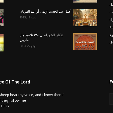
مل
اث
أصل عيد الجسد الإلهي أو عيد القربان
يونيو 19, 2025
اء
ية
م
تذكار الشهداء ال٣٥٠ تلاميذ مار
مارون
يل
يوليو 27, 2024
ce Of The Lord
F
"My sheep hear my voice, and I know them,
 they follow me."
 10:27