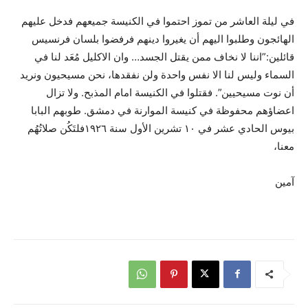
في ليلة العاشر من تموز احتموا في الكنيسة جميعهم فدخل عليهم
الهائجون وطلبوا اليهم أن يغيروا دينهم فرفضوا بلسان فرنسيس
قائلين:”اننا لا نخاف ممن يقتل الجسد… وان الاكليل مُعَد لنا في
السماء وليس لنا الا نفس واحدة ولن نفقدها، نحن مسيحيون ونريد
أن نوت مسيحيين”. فقتلوا في الكنيسة امام المذبح. ولا تزال
اعضاؤهم محفوظة في كنيسة الموارنة في دمشق. طوبهم البابا
بيوس الحادي عشر في ١٠ تشرين الأول سنة ١٩٢٦فلتَكُن صلاتُهُم
معنا،
آمين