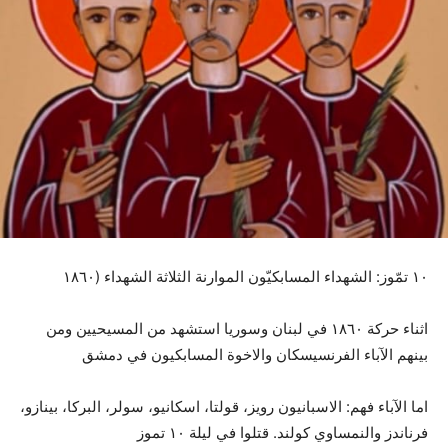
١٠ تمّوز: الشهداء المسابكيّون الموارنة الثلاثة الشهداء (١٨٦٠
اثناء حركة ١٨٦٠ في لبنان وسوريا استشهد من المسيحيين ومن
بينهم الآباء الفرنسيسكان والاخوة المسابكيون في دمشق
اما الآباء فهم: الاسبانيون رويز، قولتا، اسكانيو، سولر، البركا، بينازو،
فرناندز والنمساوي كولند. قتلوا في ليلة ١٠ تموز