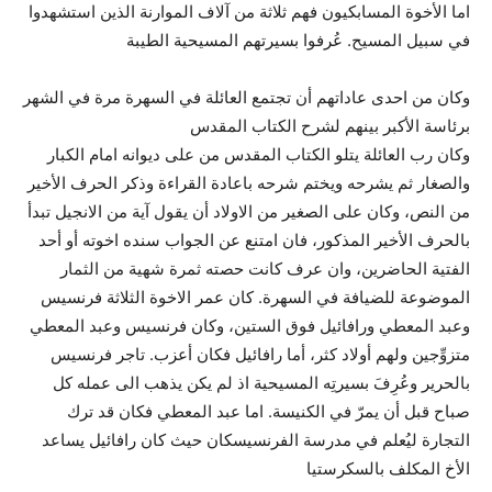
اما الأخوة المسابكيون فهم ثلاثة من آلاف الموارنة الذين استشهدوا
في سبيل المسيح. عُرفوا بسيرتهم المسيحية الطيبة
وكان من احدى عاداتهم أن تجتمع العائلة في السهرة مرة في الشهر
برئاسة الأكبر بينهم لشرح الكتاب المقدس
وكان رب العائلة يتلو الكتاب المقدس من على ديوانه امام الكبار
والصغار ثم يشرحه ويختم شرحه باعادة القراءة وذكر الحرف الأخير
من النص، وكان على الصغير من الاولاد أن يقول آية من الانجيل تبدأ
بالحرف الأخير المذكور، فان امتنع عن الجواب سنده اخوته أو أحد
الفتية الحاضرين، وان عرف كانت حصته ثمرة شهية من الثمار
الموضوعة للضيافة في السهرة. كان عمر الاخوة الثلاثة فرنسيس
وعبد المعطي ورافائيل فوق الستين، وكان فرنسيس وعبد المعطي
متزوِّجين ولهم أولاد كثر، أما رافائيل فكان أعزب. تاجر فرنسيس
بالحرير وعُرِفَ بسيرتِه المسيحية اذ لم يكن يذهب الى عمله كل
صباح قبل أن يمرّ في الكنيسة. اما عبد المعطي فكان قد ترك
التجارة ليُعلم في مدرسة الفرنسيسكان حيث كان رافائيل يساعد
الأخ المكلف بالسكرستيا