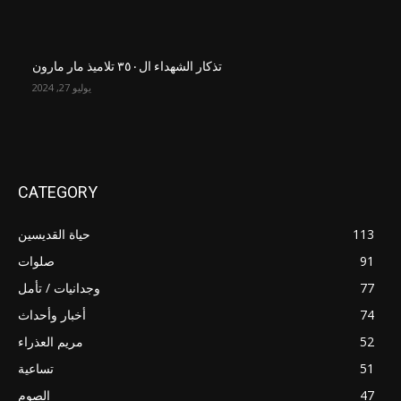
تذكار الشهداء ال٣٥٠ تلاميذ مار مارون
يوليو 27, 2024
CATEGORY
113
حياة القديسين
91
صلوات
77
وجدانيات / تأمل
74
أخبار وأحداث
52
مريم العذراء
51
تساعية
47
الصوم