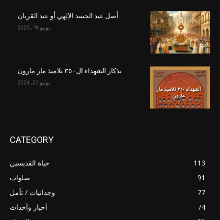
أصل عيد الجسد الإلهي أو عيد القربان
يونيو 19, 2025
تذكار الشهداء ال٣٥٠ تلاميذ مار مارون
يوليو 27, 2024
CATEGORY
113
حياة القديسين
91
صلوات
77
وجدانيات / تأمل
74
أخبار وأحداث