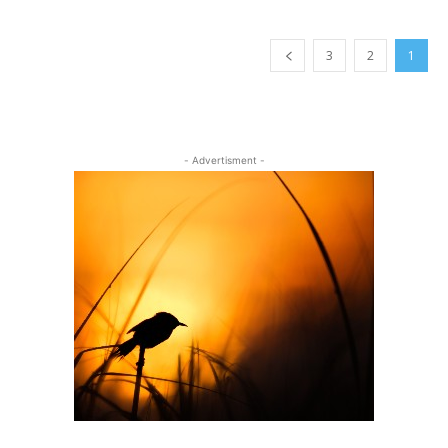
3
2
1
- Advertisment -