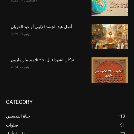
أغسطس 14, 2025
أصل عيد الجسد الإلهي أو عيد القربان
يونيو 19, 2025
تذكار الشهداء ال٣٥٠ تلاميذ مار مارون
يوليو 27, 2024
CATEGORY
113
حياة القديسين
91
صلوات
77
وجدانيات / تأمل