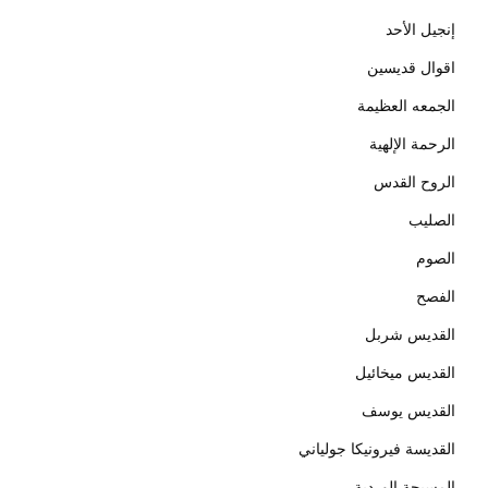
إنجيل الأحد
اقوال قديسين
الجمعه العظيمة
الرحمة الإلهية
الروح القدس
الصليب
الصوم
الفصح
القديس شربل
القديس ميخائيل
القديس يوسف
القديسة فيرونيكا جولياني
المسبحة الوردية