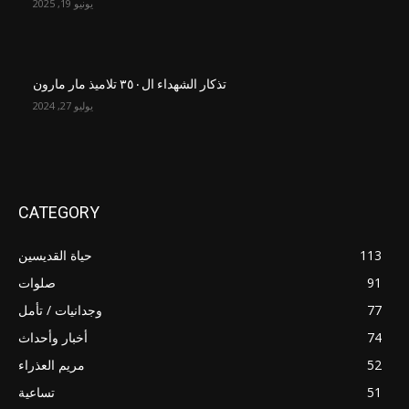
يونيو 19, 2025
تذكار الشهداء ال٣٥٠ تلاميذ مار مارون
يوليو 27, 2024
CATEGORY
113
حياة القديسين
91
صلوات
77
وجدانيات / تأمل
74
أخبار وأحداث
52
مريم العذراء
51
تساعية