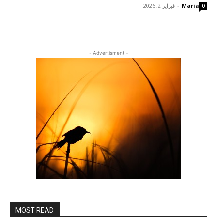
Maria
-
فبراير 2, 2026
0
- Advertisment -
MOST READ