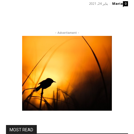
Maria
-
يناير 24, 2021
0
- Advertisment -
MOST READ