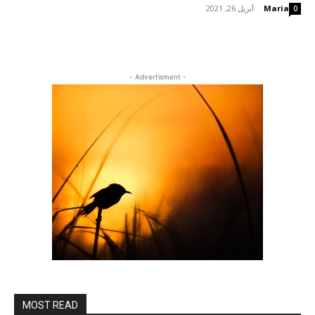
Maria
-
أبريل 26, 2021
0
- Advertisment -
MOST READ