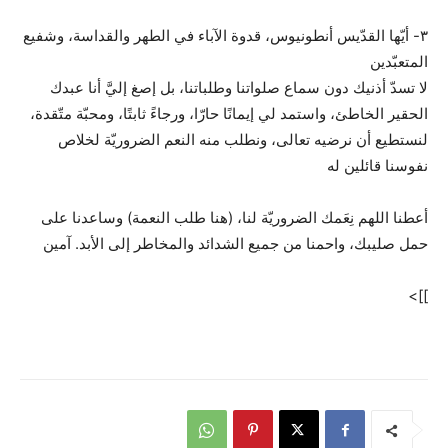
٣- أيّها القدّيس أنطونيوس، قدوة الآباء في الطهر والقداسة، وشفيع
المتعبّدين
لا تسدّ أذنيك دون سماع صلواتنا وطلباتنا، بل إصغ إليَّ أنا عبدك
الحقير الخاطئ، واستمد لي إيمانًا حارّا، ورجاءً ثابتًا، ومحبّة متّقدة،
لنستطيع أن نرضيه تعالى، ونطلب منه النعم الضروريّة لخلاص
نفوسنا قائلين له
أعطنا اللهم نِعَمك الضروريّة لنا، (هنا طلب النعمة) وساعدنا على
حمل صليبك، واحمنا من جميع الشدائد والمخاطر إلى الأبد. آمين
]]>