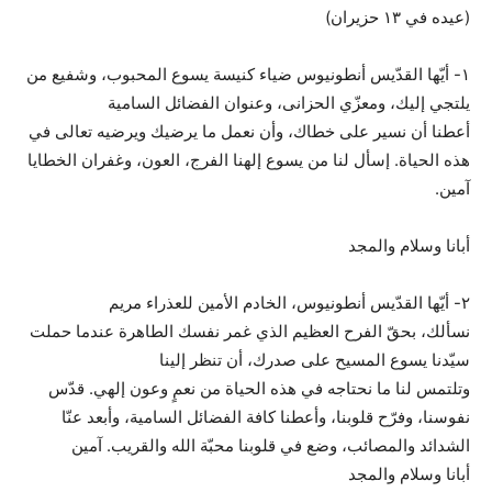
(عيده في ١٣ حزيران)
١- أيّها القدّيس أنطونيوس ضياء كنيسة يسوع المحبوب، وشفيع من
يلتجي إليك، ومعزّي الحزانى، وعنوان الفضائل السامية
أعطنا أن نسير على خطاك، وأن نعمل ما يرضيك ويرضيه تعالى في
هذه الحياة. إسأل لنا من يسوع إلهنا الفرج، العون، وغفران الخطايا
آمين.
أبانا وسلام والمجد
٢- أيّها القدّيس أنطونيوس، الخادم الأمين للعذراء مريم
نسألك، بحقّ الفرح العظيم الذي غمر نفسك الطاهرة عندما حملت
سيّدنا يسوع المسيح على صدرك، أن تنظر إلينا
وتلتمس لنا ما نحتاجه في هذه الحياة من نعمٍ وعون إلهي. قدّس
نفوسنا، وفرّح قلوبنا، وأعطنا كافة الفضائل السامية، وأبعد عنّا
الشدائد والمصائب، وضع في قلوبنا محبّة الله والقريب. آمين
أبانا وسلام والمجد