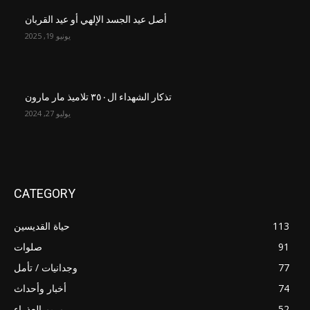
أصل عيد الجسد الإلهي أو عيد القربان
يونيو 19, 2025
تذكار الشهداء ال٣٥٠ تلاميذ مار مارون
يوليو 27, 2024
CATEGORY
113
حياة القديسين
91
صلوات
77
وجدانيات / تأمل
74
أخبار وأحداث
52
مريم العذراء