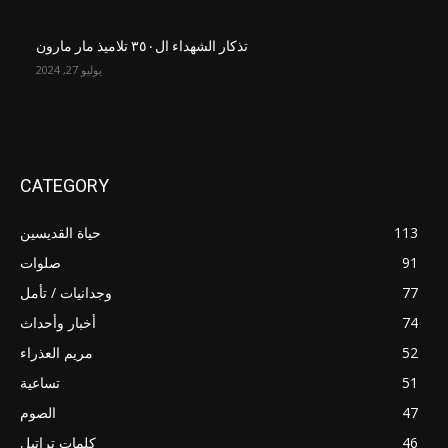
تذكار الشهداء ال٣٥٠ تلاميذ مار مارون
يوليو 27, 2024
CATEGORY
113
حياة القديسين
91
صلوات
77
وجدانيات / تأمل
74
أخبار وأحداث
52
مريم العذراء
51
تساعية
47
الصوم
46
كلمات تراتيل