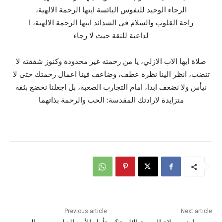
الرجاء الوحيد للنفوس اليائسة ايتها الرحمة الالهية،
راحة القلوب والسلام في الشدائد ايتها الرحمة الالهية، ا
لداعية للثقة حيث لا رجاء
صلاة ايها الاب الازلي، يا من رحمته غير محدودة وكنوز شفقته لا
تنضب، انظر الينا نظرة عطف، وضاعف فينا اعمال رحمتك حتى لا
نيأس ولا نضعف ابدا، امام التجارب الصعبة، بل اجعلنا نخضع بثقة
متزايدة لارادتك المقدسة: الحب والرحمة بذاتهما
Previous article
Next article