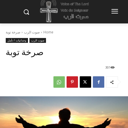
Home
صوت الرب
صرخة توبة
صوت الرب
وجدانيات / تأمل
صرخة توبة
301