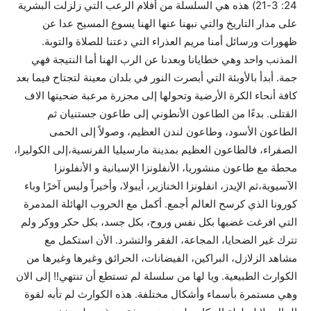
24: 3-21) هذه هي السلسلة من أفلام الرعب التي زلزلت البشرية
على مدار التاريخ والتي نبهنا عنها الهنا يسوع المسيح عدا عن
ظهورات ورسائل أمنا مريم العذراء التي دعتنا للصلاة والتوبة.
المذنب واحد وهي خطايانا وبعدنا عن الرب الهنا أما النتيجة فهي
جمة. أبدأ بالأوبئة التي أبصرت النور في بلدان معينة لتجتاح فيما بعد
كافة أنحاء الكرة الأرضية وتحولها إلى مجزرة مرعبة ضحيتها الاف
القتلى. بدءًا من الطاعون الأنطوني إلى طاعون جستنيان ثم
الطاعون الأسود، وطاعون لندن العظيم، وصولاً إلى الحمى
الصفراء، فالطاعون العظيم بمدينة مارسيليا الفرنسية،إلى الكوليرا،
محطة مع طاعون منشوريا، الأنفلونزا الإسبانية و الأنفلونزا
الآسيوية،ثم الإيدز، انفلونزا الخنازير، أيبولا، وأخيراً وليس آخرًا وباء
كورونا الذي كرسح العالم أجمع. أكمل مع الحروب الهائلة المدمرة
التي افرغت غضبها بكل نفس وروح، بكل جسد، بكل حكر ووكر ولم
تترك غير الضحايا، المجاعة، الفقر والتشرد. الأن استكمل مع
مشاهد الزلازل، البراكين، الفيضانات، الحرائق وغيرها وغيرها من
الكوارث الطبيعية. ويا لها من سلسلة لم تستطع أن تنتهي!! إلى الان
وهي مستمرة بأسماء وأشكال مختلفة. هذه الكوارث لم تأبه لقوة