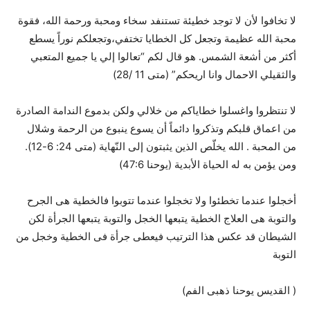
لا تخافوا لأن لا توجد خطيئة تستنفد سخاء ومحبة ورحمة الله، فقوة
محبة الله عظيمة وتجعل كل الخطايا تختفي،وتجعلكم نوراً يسطع
أكثر من أشعة الشمس. هو قال لكم “تعالوا إلي يا جميع المتعبي
والثقيلي الاحمال وانا اريحكم” (متى 11 /28)
لا تنتظروا واغسلوا خطاياكم من خلالي ولكن بدموع الندامة الصادرة
من اعماق قلبكم وتذكروا دائماً أن يسوع ينبوع من الرحمة وشلال
من المحبة . الله يخلّص الذين يثبتون إلى النّهاية (متى 24: 6-12).
ومن يؤمن به له الحياة الأبدية (يوحنا 47:6)
أخجلوا عندما تخطئوا ولا تخجلوا عندما تتوبوا فالخطية هى الجرح
والتوبة هى العلاج الخطية يتبعها الخجل والتوبة يتبعها الجرأة لكن
الشيطان قد عكس هذا الترتيب فيعطى جرأة فى الخطية وخجل من
التوبة
( القديس يوحنا ذهبى الفم)