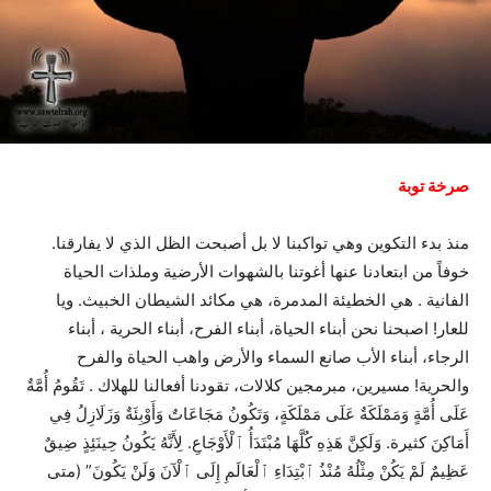
صرخة توبة
منذ بدء التكوين وهي تواكبنا لا بل أصبحت الظل الذي لا يفارقنا.
خوفاً من ابتعادنا عنها أغوتنا بالشهوات الأرضية وملذات الحياة
الفانية . هي الخطيئة المدمرة، هي مكائد الشيطان الخبيث. ويا
للعار! اصبحنا نحن أبناء الحياة، أبناء الفرح، أبناء الحرية ، أبناء
الرجاء، أبناء الأب صانع السماء والأرض واهب الحياة والفرح
والحرية! مسيرين، مبرمجين كلالات، تقودنا أفعالنا للهلاك . تَقُومُ أُمَّةٌ
عَلَى أُمَّةٍ وَمَمْلَكَةٌ عَلَى مَمْلَكَةٍ، وَتَكُونُ مَجَاعَاتٌ وَأَوْبِئَةٌ وَزَلَازِلُ فِي
أَمَاكِنَ كثيرة. وَلَكِنَّ هَذِهِ كُلَّهَا مُبْتَدَأُ ٱلْأَوْجَاعِ. لِأَنَّهُ يَكُونُ حِينَئِذٍ ضِيقٌ
عَظِيمٌ لَمْ يَكُنْ مِثْلُهُ مُنْذُ ٱبْتِدَاءِ ٱلْعَالَمِ إِلَى ٱلْآنَ وَلَنْ يَكُونَ” (متى