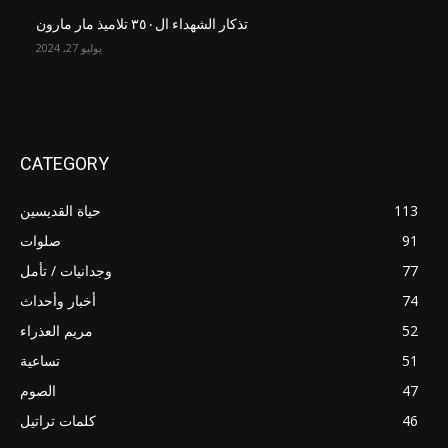
تذكار الشهداء ال٣٥٠ تلاميذ مار مارون
يوليو 27, 2024
CATEGORY
113
حياة القديسين
91
صلوات
77
وجدانيات / تأمل
74
أخبار وأحداث
52
مريم العذراء
51
تساعية
47
الصوم
46
كلمات تراتيل