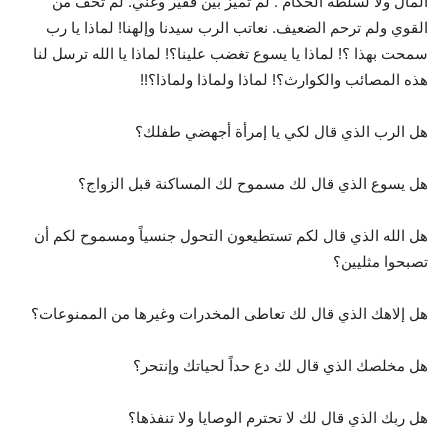
المال ولا لسلطة الحكام . لم تميز بين فقير وغني. لم تخف من
القوي ولم ترحم الضعيف. نعاتب الرب سيدنا وإلهنا! لماذا يا رب
سمحت بهذا ؟! لماذا يا يسوع تغضب علينا؟! لماذا يا الله ترسل لنا
هذه المصائب والكوارث؟! لماذا ولماذا ولماذا؟!!
هل الرب الذي قال لكي يا إمرأة أجهضي طفلك؟
هل يسوع الذي قال لك مسموح لك المساكنة قبل الزواج؟
هل الله الذي قال لكم تستطيعون التحول جنسياً ومسموح لكم أن
تصبحوا مثليين؟
هل إلاهك الذي قال لك تعاطى المخدرات وغيرها من الممنوعات؟
هل مخلصك الذي قال لك دع حداً لحياتك وإنتحر؟
هل ربك الذي قال لك لا تحترم الوصايا ولا تنفذها؟