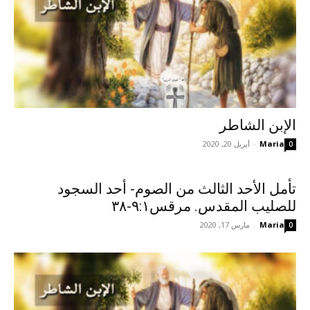
الإبن الشاطر
Maria
-
أبريل 20, 2020
0
تأمل الأحد الثالث من الصوم- أحد السجود
للصليب المقدس. مرقس٩:١-٣٨
Maria
-
مارس 17, 2020
0