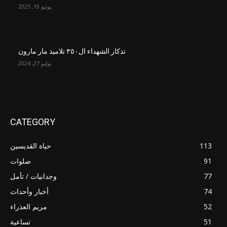
يونيو 19, 2025
تذكار الشهداء ال٣٥٠ تلاميذ مار مارون
يوليو 27, 2024
CATEGORY
113
حياة القديسين
91
صلوات
77
وجدانيات / تأمل
74
أخبار وأحداث
52
مريم العذراء
51
تساعية