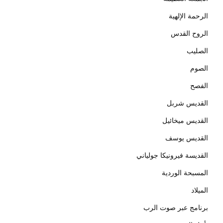
الرحمة الإلهية
الروح القدس
الصليب
الصوم
الفصح
القديس شربل
القديس ميخائيل
القديس يوسف
القديسة فيرونيكا جولياني
المسبحة الوردية
الميلاد
برنامج عبر صوت الرب