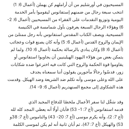
المسيحيون في أورشليم من أن أراملهم كن يهملن (أعمال 6: 1)
انتخب سبعة رجال من ضمنهم إستفانوس ليقوموا بأمر الخدمة
اليومية وتوزيع التقدمات على الفقراء من المسيحيين (أعمال 6: 2-
6) وهؤلاء الرجال السبعة يعرفون بأول شمامسة في الكنيسة
المسيحية. ويصف الكتاب المقدس استفانوس بأنه رجل ممتلئ من
الإيمان والروح القدس (أعمال 6: 5) وأنه كان يصنع قوات وعجائب
(أعمال 6: 8) وكان ينادي بالرسالة بحكمة (أعمال 6: 10). ولما لم
يتمكن بعض من هؤلاء اليهود الهيلينيين أن يجاوبوا استفانوس أو
يقاوموا قوة الحكمة والروح التي كانت فيه اخترعوا ضده شكايات
زور، فدسّوا رجالًا مأجورين يقولون أننا سمعناه يجدف
على الله وعلى موسى وأنه تكلم ضد الشريعة وضد الهيكل. وقدمت
هذه الشكاوى إلى مجمع السنهدريم (أعمال 6: 9- 14).
وقد سَجَّل لنا سفر الأعمال ملخصًا للدفاع المجيد الذي
قدمه استفانوس (أع 7: 1- 53) فأبان أولًا أنه يعطي المجد كله لله
(أع 7: 2)، وأنه يكرم موسى (أع 7: 20- 43) والناموس (أع 7: 38و
53) والهيكل (أع 7: 47)، ثم أبان ثانية أنه لم يكن لموسى الكلمة