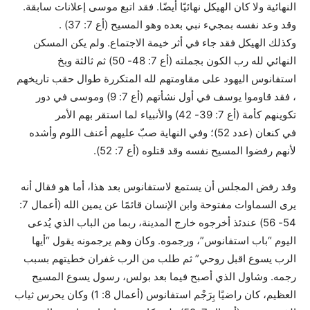
النهائية ولا كان الهيكل نهائيًا أيضًا. فقد اتبع موسى إعلانات سابقة.
وقد وعد نفسه بمجيء نبي بعده وهو المسيح (أع 7: 37) .
وكذلك الهيكل فقد جاء في أثر خيمة الاجتماع. ولم يكن المسكن
النهائي لله رب الكون بجملته (أع 7: 48- 50) ثم ثالثة وبخ
استفانوس اليهود على مقاومتهم لله المتكررة طوال حقب تاريخهم
، فقد قاوموا يوسف في أول نشأتهم (أع 7: 9) وموسى في دور
تكوينهم كأمة (أع 7: 39- 42) والأنبياء لما استقر بهم الأمر
في كنعان (عدد 52)؛ وفي النهاية صبّ عليهم أعنف اللوم وأشده
لأنهم رفضوا المسيح نفسه وقد قتلوه (أع 7: 52).
وقد رفض المجلس أن يستمع لاستفانوس بعد هذا، أما هو فقال أنه
يرى السماوات مفتوحة وابن الإنسان قائمًا عن يمين الله (أعمال 7:
54- 56) عندئذ أخرجوه خارج المدينة، ربما من الباب الذي يُدعى
اليوم “باب استفانوس”، ورجموه. وكان وهم يرجمونه يقول “أيها
الرب يسوع اقبل روحي” ثم طلب من الرب غفران خطيتهم بسبب
رجمه. وشاول الذي أصبح فيما بعد بولس، رسول يسوع المسيح
العظيم، كان راضيًا بِرَجْم استفانوس (أعمال 8: 1) وكان يحرس ثياب