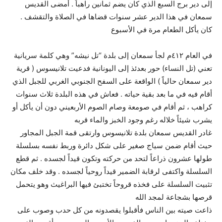
إلى دير برج السبع الذي كان يضم ثمانين راهباً . أمضى القديس
سمعان في هذا الدير عشر سنوات قضاها في الصلاة والتقشف .
كان يأكل الطعام مرة في الأسبوع
في العام ٤١٢م لجأ سمعان إلى بلدة “تل نيشه” وهي كلمة سريانية
تعني (تل النساء) حور بعدئذ إلى اليونانية فدعيت تلانيسوس ( قرية
دير سمعان حالياً ) الواقعة على السفح الجنوبي الغربي للجبل الذي
أقام فيه في ما بعد بقية حياته . فعاش في هذه البلدة ثلاث سنوات
كراهب ، ثم أقام في صومعة وصام الصوم الأربعيني دون أن يأكل أو
يشرب شيئاً خلاله رغم وجود الخبز والماء قربه
غادر القديس سمعان بلدة تلانيسوس وارتقى قمة الجبل المجاور
حيث أقام ضمن سياج صغير على شكل دائرة وربط نفسه بسلسلة
طولها عشرون ذراعاً لتحد من حركته وتكون قيداً لجسده . ثم قطع
السلسلة واكتفى لرقابة الضمير قيداً روحياً لجسده . وقد خلف مكان
تثبيت السلسلة على فخذه قروحاً تختبئ فيها البراغيث وهو يتحمل
قرصها بشجاعة لمجد الله
ذاعت صيته بين الناس فأقبلوا يقصدونه من كل حدب وصوب على