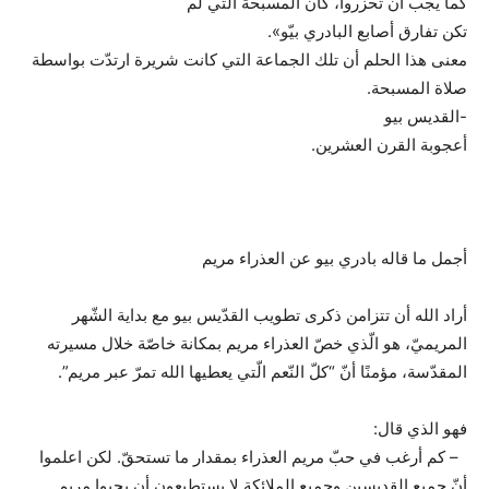
كما يجب أن تحزروا، كان المسبحة التي لم
تكن تفارق أصابع البادري بيّو».
معنى هذا الحلم أن تلك الجماعة التي كانت شريرة ارتدّت بواسطة
صلاة المسبحة.
-القديس بيو
أعجوبة القرن العشرين.
أجمل ما قاله بادري بيو عن العذراء مريم
أراد الله أن تتزامن ذكرى تطويب القدّيس بيو مع بداية الشّهر
المريميّ، هو الّذي خصّ العذراء مريم بمكانة خاصّة خلال مسيرته
المقدّسة، مؤمنًا أنّ “كلّ النّعم الّتي يعطيها الله تمرّ عبر مريم”.
فهو الذي قال:
– كم أرغب في حبّ مريم العذراء بمقدار ما تستحقّ. لكن اعلموا
أنّ جميع القديسين وجميع الملائكة لا يستطيعون أن يحبوا مريم