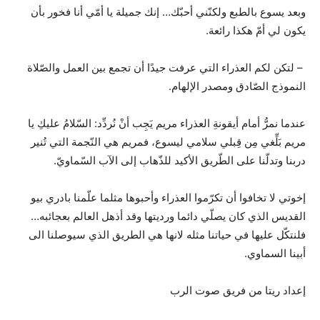
وبعد يسوع بالطبع ولكنّني أحبّك… إنك جميلة يا أمّي أنا فخور بأن
يكون لي أمّ هكذا رائعة.
– لتكن لكم العذراء التي عرفت جيدًا أن تجمع بين العمل والصّلاة
النموذج الصّادق ومصدر الإلهام.
عندما نمرُّ أمام أيقونةِ العذراء مريم يَجِب أنْ نُردِّد: السّلامُ عليكِ يا
مريم بَلِّغي مِن قِبلي سلامي ليسوع، فمريم هي النّجمة التي تُنير
دربنا وتدلّنا على الطّريق الأكيد للذّهاب إلى الآب السّماويّ.
إخوتي لا تخافوا أن تكرّموا العذراء وأحبوها مثلما علّمنا بادري بيو
القديس الذي كان يصلّي دائما ورديتها وقد أذهل العالم بعجائبه…
فلنتكّل عليها في حياتنا مثله لانها هي الطريق الذي سيوصلنا الى
أبينا السماوي.
إعداد ريتا من فريق صوت الرب