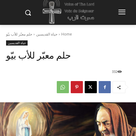
Home
حياة القديسين
حلم معبّر للأب بيّو
حياة القديسين
حلم معبّر للأب بيّو
332