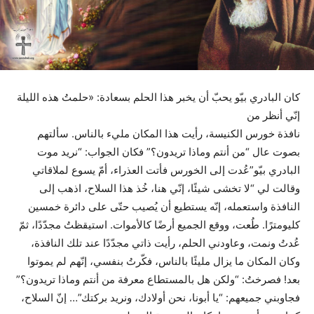
كان البادري بيّو يحبّ أن يخبر هذا الحلم بسعادة: «حلمتُ هذه الليلة
إنّي أنظر من
نافذة خورس الكنيسة، رأيت هذا المكان مليء بالناس. سألتهم
بصوت عال “من أنتم وماذا تريدون؟” فكان الجواب: “نريد موت
البادري بيّو”عُدت إلى الخورس فأتت العذراء، أمّ يسوع لملاقاتي
وقالت لي “لا تخشى شيئًا، إنّي هنا، خُذ هذا السلاح، اذهب إلى
النافذة واستعمله، إنّه يستطيع أن يُصيب حتّى على دائرة خمسين
كليومترًا. طُعت، ووقع الجميع أرضًا كالأموات. استيقظتُ مجدّدًا، ثمّ
عُدتُ ونمت، وعاودني الحلم، رأيت ذاتي مجدّدًا عند تلك النافذة،
وكان المكان ما يزال مليئًا بالناس، فكّرتُ بنفسي، إنّهم لم يموتوا
بعد! فصرختُ: “ولكن هل بالمستطاع معرفة من أنتم وماذا تريدون؟”
فجاوبني جميعهم: “يا أبونا، نحن أولادك، ونريد بركتك”… إنّ السلاح،