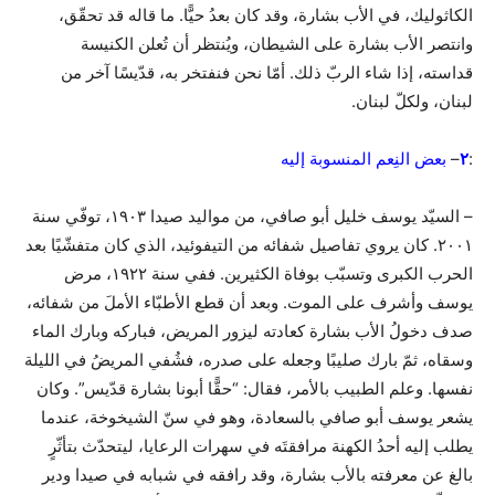
الكاثوليك، في الأب بشارة، وقد كان بعدُ حيًّا. ما قاله قد تحقّق،
وانتصر الأب بشارة على الشيطان، ويُنتظر أن تُعلن الكنيسة
قداسته، إذا شاء الربّ ذلك. أمّا نحن فنفتخر به، قدّيسًا آخر من
لبنان، ولكلّ لبنان.
:
٢
–
بعض
النِعم
المنسوبة
إليه
– السيّد يوسف خليل أبو صافي، من مواليد صيدا ١٩٠٣، توفّي سنة
٢٠٠١. كان يروي تفاصيل شفائه من التيفوئيد، الذي كان متفشّيًا بعد
الحرب الكبرى وتسبّب بوفاة الكثيرين. ففي سنة ١٩٢٢، مرض
يوسف وأشرف على الموت. وبعد أن قطع الأطبّاء الأملَ من شفائه،
صدف دخولُ الأب بشارة كعادته ليزور المريض، فباركه وبارك الماء
وسقاه، ثمّ بارك صليبًا وجعله على صدره، فشُفي المريضُ في الليلة
نفسها. وعلم الطبيب بالأمر، فقال: “حقًّا أبونا بشارة قدّيس”. وكان
يشعر يوسف أبو صافي بالسعادة، وهو في سنّ الشيخوخة، عندما
يطلب إليه أحدُ الكهنة مرافقتَه في سهرات الرعايا، ليتحدّث بتأثّرٍ
بالغ عن معرفته بالأب بشارة، وقد رافقه في شبابه في صيدا ودير