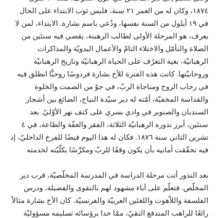
١٨٧٤، وكان له من العمر ٢١ سنة، فلبس ثوب الابتداء على الحال
في ١٩ أيلول من السنة نفسها، ودُعي باسم بشارة. الابتداء، لمن لا
يعرف، هو المرحلة الأولى لطالب الرهبنة، يقضي فيه سنتَين من
الصلاة والتأمّل والاختلاء التامّ والأعمال اليدويّة والمذاكرات
الرهبانيّة، بغية التعرّف على الحياة الرهبانيّة وتاريخ الرهبانيّة
وروحانيّتها. كانت هذه الفترة للأخ بشارة فردوسًا روحيًّا انطلق فيه
في رحاب الروح ومناجاة الربّ، في جوّ من الصمت والخلوة
والقداسة المخفيّة، أمّنه له دير سيّدة النياح، الضائع بين أشجار
السنديان والصنوبر في وادي بسري على كتف نهر الأوّليّ. بعد
سنتَين، أبرز نذوره الرهبانيّة الثلاثة، الفقر والعفّة والطاعة، في ٤
تشرين الثاني سنة ١٨٧٦. فكان له هذا اليوم فيضًا للفرح الداخليّ، إذ
فيه تحقّقت أمانيه بأن يكون وقفًا للربّ ومكرَّسًا بكلّيّته لخدمته
بعد النذور أتت مرحلة الدراسة في المدرسة المخلّصيّة، قرب دير
المخلّص. فتعلّم على آباء مشهود لهم بالتقوى والفضيلة، ودرس
الفلسفة واللاّهوت واللغتَين العربيّة والفرنسيّة. كان الأخ بشارة مثالاً
رائعًا للراهب المندفع التقيّ، ممّا حدا برؤسائه تسليمه مسؤوليّة