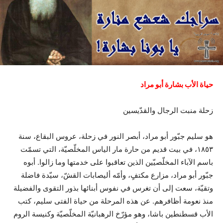
حياة الأب بشارة أبو مراد
زحلة منبت الرجال والقدّيسين
هو سليم جبّور أبو مراد، أبصر النور في زحلة، عروس البقاع، سنة
١٨٥٣، في بيت قديم من حارة مار الياس المخلّصيّة، التي تسمّت
باسم الآباء المخلّصيّين الذين تعاقبوا على خدمتها وما زالوا. أبوه
جبّور أبو مراد، مزارع مكتفٍ، وأمّه أليصابات القشّ، سيّدة فاضلة
وتقيّة، سعت إلى أن تغرس في نفوس أبنائها بذور التقوى والفضيلة
منذ نعومة أظافرهم. عن هذه المرحلة من حياة الفتى سليم، كتب
الأب قسطنطين باشا، وهو مؤرّخ الرهبانيّة المخلّصيّة وكنيسة الروم