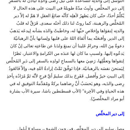
التوسّلَ إلى والدتِه لتُساعدَه على نَيل رِضى والدِه ليأذنَ له بالسفرِ
إلى ديرِ المخلِّص. ولَبِثَ مدّةً طويلةً في البيت على هذه الحال لا
يُكلِّمُ أحدًا، حتّى كان يَظهرُ لأهلِه كأنَّه ضائعُ العقلِ لا هَمَّ له إلاّ دير
المُخلِّص والرهبنة، كما روتْ لنا ذلك أختُه سعدى. فَرَقَّ له قلبُ
والدتِه لِتقوَاها وإخلاصِ حبِّها له، وخاطَبتْ والدَه بشأنه لِيدعَه يَذهبُ
إلى الدير. وأقنعَتْه بما أَلقاهُ اللهُ على قلبها ولِسانها بأنَّ الرهبانيّةَ
دعوةٌ مِنَ الله، وحرامٌ عَلينا أن نمنعَ ولدَنا عن طاعتِه تعالى إنْ كانَ
يَدعُوه إليها. ولسببِ ما كان لها عندَه من الكرامةِ والاعتبار، نَظرًا
لِتقواها وتعقُّلِها، رَضِيَ معها بالسماحِ لولدِه بالسفرِ إلى دَيرِ المُخلِّص
لِيَمتحنَ نفسَه بالرهبانيّة. فإذا تَوفَّقَ تَمَّتْ إرادةُ اللهِ فيه، وإلاّ فَالعَودُ
إلى البيتِ خيرٌ وأَفضل. فَفَرِحَ بذلك سليمُ أيَّ فرحٍ لأنَّه تَمَّ مُرَادُه بِأخذِ
رِضى والدَيه، وهو يَحسَبُ أنَّ رِضاهما بركةٌ ومُقدَّمةُ التوفيقِ له في
هذه الحياةِ وفي الآخِرة” (الأب قسطنطين باشا، سيرة الأب بشارة
أبو مراد المخلّصيّ).
إلى دير المخلّص
وصل سليم إلى دير المخلّص في جون الشوف، مساء ٧ أيلول