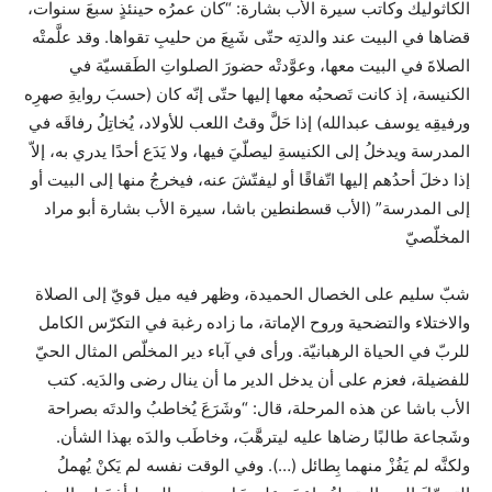
الكاثوليك وكاتب سيرة الأب بشارة: “كان عمرُه حينئذٍ سبعَ سنوات،
قضاها في البيت عند والدتِه حتّى شَبِعَ من حليبِ تقواها. وقد علَّمتْه
الصلاةَ في البيت معها، وعوَّدتْه حضورَ الصلواتِ الطَقسيّة في
الكنيسة، إذ كانت تَصحبُه معها إليها حتّى إنّه كان (حسبَ روايةِ صهرِه
ورفيقِه يوسف عبدالله) إذا حَلَّ وقتُ اللعب للأولاد، يُخاتِلُ رفاقَه في
المدرسة ويدخلُ إلى الكنيسةِ ليصلّيَ فيها، ولا يَدَع أحدًا يدري به، إلاّ
إذا دخلَ أحدُهم إليها اتّفاقًا أو ليفتّشَ عنه، فيخرجُ منها إلى البيت أو
إلى المدرسة” (الأب قسطنطين باشا، سيرة الأب بشارة أبو مراد
المخلّصيّ
شبّ سليم على الخصال الحميدة، وظهر فيه ميل قويّ إلى الصلاة
والاختلاء والتضحية وروح الإماتة، ما زاده رغبة في التكرّس الكامل
للربّ في الحياة الرهبانيّة. ورأى في آباء دير المخلّص المثال الحيّ
للفضيلة، فعزم على أن يدخل الدير ما أن ينال رضى والدَيه. كتب
الأب باشا عن هذه المرحلة، قال: “وشَرَعَ يُخاطبُ والدتَه بصراحة
وشَجاعة طالبًا رضاها عليه ليترهَّبَ، وخاطَب والدَه بهذا الشأن.
ولكنَّه لم يَفُزْ منهما بِطائل (…). وفي الوقت نفسه لم يَكنْ يُهملُ