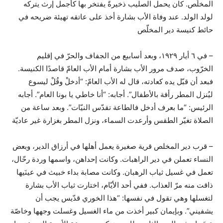
المخلّص. كان يحمل الصليب ذخيرةً يفتخر بها كأجمل إرث يتركه
لولد الولد. عند وفاة الأب بشارة أخذ على عاتقه تهيئة ضريحه في
حائط كنيسة دير المخلّص
– في ٦ أيار ١٩٢٩، وبعد أسابيع من الجفاف والحرّ في إقليم
الخرّوب، صدف مرور الأب بشارة أمام الأب العامّ قاصدًا الكنيسة.
فبعد أن قبّل يده كعادته، قال له الأب العامّ: “أدخلْ وقُلْ ليسوع
ليُنزل المطر رأفة بالأطفال”. أجابه: “أنا خاطي يا بونا العام”. أجابه
الرئيس: “ما بعرف أدخل فالطاعة تقدّس النيّات”. وبعد ساعة من
الصلاة تغيّر الطقس وأرعدت السماء، ونزل المطر بغزارة غير عاديّة
– قرب دير المخلص قرية صغيرة يعمل أهلها في أرزاق الدير، وبعض
النساء تعملن في دير الراهبات. وكانت إحداهن، واسمها وردة رحّال،
تعمل في غسيل ثياب الرهبان. وكانت مصابة بداء خبيث في عينَيها
ذاقت منه مرّ العذاب. ففي أحد الأيّام، اختارت ثياب الأب بشارة
لتغسلها وهي تقول في نفسها: “هذا الخوري قدّيس يجب أن
يشفيني”. وبإيمان كبير أخذت من ماء الغسيل وغسلت وجهها وخاصّة