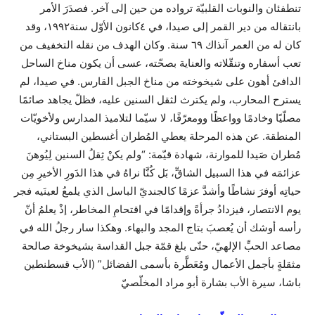
تنطفئان والنوبات القلبيّة ترواده من حين إلى آخر. فصدَرَ الأمر
بانتقاله من دير القمر إلى صيدا، في ٤كانون الأوّل سنة١٩٩٢، وقد
كان له من العمر آنذاك ٦٩ سنة. وكان الهدف من نقله التخفيف من
تعب أسفاره وتنقّلاته والعناية بصحّته، عسى أن يكون مناخ الساحل
الدافئ أهون على شيخوخته من مناخ الجبل القارس. في صيدا، لم
يسترح المحارب، ولم يكترث لثقل السنين عليه، فظلّ يجاهد صائمًا
مصلّيًا وخادمًا وواعظًا وومعرّفًا، لا سيّما لتلاميذ المدارس ولأخويّات
المنطقة. عن هذه المرحلة يعطي المُطران أغسطين البستاني،
مُطران صَيدا للموارنة، شهادة قيّمة: “ولم يكنْ ثِقلُ السنين لِيُوهنَ
عزائمَه في هذا السبيل الشاقِّ، بَل كُنَّا نراهُ في هذا الدَورِ الأخيرِ مِن
حياتِه أوفرَ نشاطًا وأشدَّ عزمًا كالجنديّ الباسل الذي يلمعُ لعينَيه فجر
يوم الانتصار، فيزدادُ جرأةً وإقدامًا في اقتحامِ المخاطر، إذْ يعلمُ أنّ
رأسه أوشك أن يُعصبَ بتاج المجد والبهاء. وهكذا سار رجلُ الله في
مصاعد الحبِّ الإلهيّ، حتّى بلغ قمّة جبل القداسة بشيخوخة صالحة
مثقلةٍ بأجمل الأعمال ومُعَطَّرة بأسمى الفضائل” (الأب قسطنطين
باشا، سيرة الأب بشارة أبو مراد المخلّصيّ