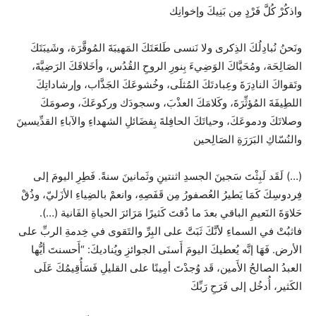
واذكُرْ كُلَّ فَرْدٍ مِن بَنِيكَ وإخوانِك
ونَحنُ نُبادِلُكَ الذِكرى ولا نَنسى طَلعَتَكَ المَهيبَةَ المُوقَّرَة، وشَيبَتَكَ
الصَالِحَة، ومُحَيَّاكَ الوَضِيءَ بِنورِ الروحِ القُدُس، وأخَلاقَكَ الرَضِيَّةَ،
وتَقواكَ النادِرَةَ وعِبادتَكَ المُثلَى، وخُشوعَكَ الجَذَّاب، وإرشاداتِكَ
اللطِيفَةَ المُؤثِّرَةَ، وكَلامَكَ العذْبَ، وسجودَك وركوعَكَ، وصومَكَ
وصلاتَكَ ودموعَكَ، وحياتَكَ الحافِلةَ بِفضَائلِ الشهداءِ والآباءِ القدِّيسينَ
والنُسّاكِ البَرَرَةِ الصَالِحين
(…) لَقَد لَبِثْتَ سَجينَ الجسدِ اثنتينِ وثَمانينَ سنةً. فَطِرِ اليومَ إلى
فِردوسِكَ كَمَا يَطيرُ العُصفورُ مِن قَفَصِهِ، وانعمْ بالضِياءِ الأزَليّ، وذُقْ
حَلاوَةَ النَعيمِ الباقي بعدَ ما ذُقتَ كَثيرًا مَرَائرَ الحياةِ الفَانية (…).
فاثبُتْ في السماءِ لأنَّكَ ثَبَتَّ على البِرِّ والتَقوى في خِدمةِ الربِّ على
الأرض. فَهَا إنَّه يُعطيكَ اليومَ أَسنَى الجوائزِ ويُناديكَ: “أَحسنتَ أيُّها
العبدُ الصالحُ الأَمين، قَد وُجدْتَ أمِينًا على القليلِ فَسَأُقِيمُكَ عَلَى
الكَثير، أُدخُل إلى فَرَحِ رَبِّكَ