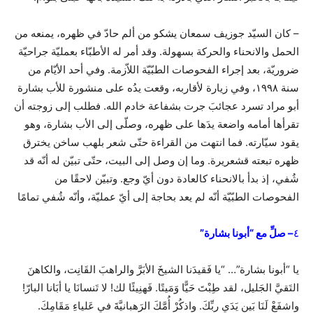
– كان السيّد جوزيف سمعان يشكو من ألم حادّ في ظهره، يمنعه من
الحمل والانحناء والحركة بسهولة. وقد أمر له الأطبّاء بعمليّة جراحيّة
ضروريّة، بعد إجراء الفحوصات الطبّيّة اللاّزمة. وفي أحد الأيّام من
سنة ١٩٩٨، وفي زيارة لأقاربه، وقعت يدُه على منشورة للأب بشارة
أبو مراد تسرد عجائبَ جرت بشفاعة خادم الله. فطلب إلى زوجته أن
تقرأها أمامه واضعة يدَها على ظهره، وصلّى إلى الأب بشارة، وهو
يقود سيّارته. فما انتهت من القراءة حتّى شعر بلهب ساخن يخترق
ظهره تبعته قشعريرة. وما إن وصل إلى البيت، حتّى تبيّن له أنّه قد
شُفي، إذ بدأ بالانحناء كالعادة دون أيّ وجع. وتبيّن لاحقًا من
الفحوصات الطبّيّة أنّه لم يعد بحاجة إلى أيّ عمليّة، وأنّه شُفي تمامًا
٤
– صلِّ مع “أبونا بشارة”
يا “أبونا بشارة”… “يا فَقيدَنا الشيخَ الأبَرَّ والراهبَ القَانِت، والكاهنَ
التَقيَّ الجَليل، لقد طِبْتَ حَيًّا وَمَيتًا. فَهنِيئًا لك! لا تَنسانَا يا أبَانا البارّ!
واشفَعْ لَنَا بَين يَدَي ربِّكَ. واذكُرْ أُمَّكَ الرَهبانيَّةَ في عَلياءِ مَقَامِكَ.