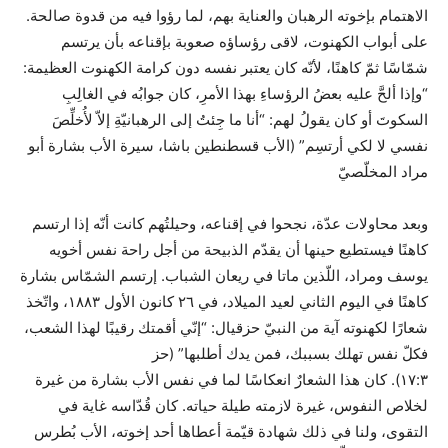
الاهتمام بإخوته الرهبان والعناية بهم، لما رؤوا فيه من قدوة صالحة.
على أبواب الكهنوت، لاقى رؤساؤه صعوبة بإقناعه بأن يرتسم
شمّاسًا ثمّ كاهنًا، لأنّه كان يعتبر نفسه دون كرامة الكهنوت العظيمة:
“وإذا ألحَّ عليه بعضُ الرؤساءِ بهذا الأمرِ، كان جوابُه في الغالِبِ
السكوتَ أو كان يقولُ لهم: “أنا ما جِئتُ إلى الرهبانيّةِ إلاّ لأُخلِّصَ
نفسي لا لكي أرتسِم” (الأب قسطنطين باشا، سيرة الأب بشارة أبو
مراد المخلّصيّ
وبعد محاولات عدّة، نجحوا في إقناعه، وحيلتُهم كانت أنّه إذا ارتسم
كاهنًا فيستطيع حينها أن يقدّم الذبيحة من أجل راحة نفس أخويه
يوسف ومراد، اللّذين ماتا في ريعان الشباب. إرتسم الشمّاس بشارة
كاهنًا في اليوم الثاني لعيد الميلاد، في ٢٦ كانون الأول ١٨٨٣، واتّخذ
شعارًا لكهنوته آية من النبيّ حزقيال: “إنّي أقمتك رقيبًا لهذا الشعب،
فكلّ نفس تهلك بسببك، فمن يدك أطلبها” (حز
١٧:٣). كان هذا الشعارٌ انعكاسًا لما في نفس الأب بشارة من غيرة
لخلاص النفوس، غيرة لازمته طيلة حياته. كان قُدّاسه غاية في
التقوى، ولنا في ذلك شهادة قيّمة أعطاها أحد إخوته، الأب بُطرس