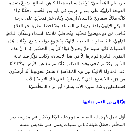
خرياطي المُخلِّصيّ: “وبُعَيدَ سيامةِ هذا الكاهنِ الصالح، شرعَ بتقديمِ
الذبيحة الإلهيّة على مِنوالٍ غريبٍ في بابِه مِنَ الخُشوع. فكُنَّا نَرَاهُ
كأنَّه مَلاكٌ سماوِيّ لا إِنسانٌ أَرضِيّ. وكان غيرَ مُتحرِّكٍ على درجةِ
الهيكلِ الإلهيِّ رَافعًا يديهِ إلى السماء، وشَاخصًا بنظرهِ نحوَ العلاءِ
يُناجِي مَن هو موضوعُ مَحبّتِه، ويُخاطبُ مَلائكةَ السماء وسكّانَ البلاطِ
الإلهيِّ، تاليًا صلواتِ الخدمةِ الإلهيّة بِخُشوعٍ دونَه خشوع. وكَانت هَذه
الصلواتُ كأنّها سهمٌ حارٌّ يخترقُ فؤادَ كلٍّ مِنَ الحضُور. (…) إنَّ هذه
التَقوى النادرة لم نرها إِلاّ في هذا الإنسان، وكانت تؤثِّرُ فِينا غايةَ
التأثير. وكنّا نراهُ في وقت القدّاس كأنّه مرتفعٌ عن الأرض. وكُنّا كأنّا
عندَ المناولة الإلهيَّة مِن يدِه المُقدَّسةِ لا نشعرُ بنفوسِنا أنَّنا أَرضيّونَ
مِن مَزيدِ الخُشوع الذي كانَ يمازِجُنا في تِلك الآوِنة” (الأب
قسطنطين باشا، سيرة الأب بشارة أبو مراد المخلّصيّ).
هيّا إلى دير القمر وواديها
أوّل عملٍ عُهد إليه القيام به هو رعاية الإكليريكيّين في مدرسة دير
المخلّص. فظلّ طيلة ثماني سنوات يعمل على تقديس نفسه