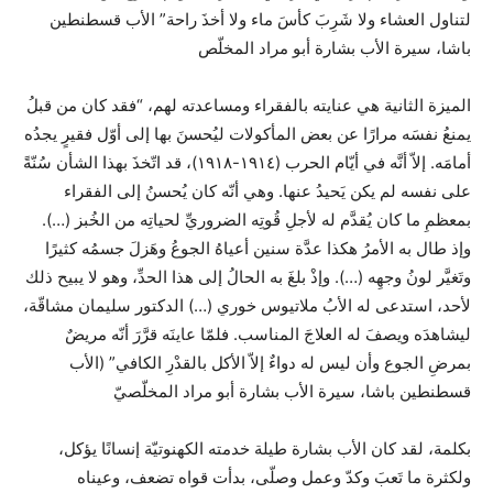
لتناول العشاء ولا شَرِبَ كأسَ ماء ولا أخذَ راحة” الأب قسطنطين
باشا، سيرة الأب بشارة أبو مراد المخلّص
الميزة الثانية هي عنايته بالفقراء ومساعدته لهم، “فقد كان من قبلُ
يمنعُ نفسَه مرارًا عن بعض المأكولات ليُحسنَ بها إلى أوّل فقيرٍ يجدُه
أمامَه. إلاّ أنَّه في أيّام الحرب (١٩١٤-١٩١٨)، قد اتّخذَ بهذا الشأن سُنّةً
على نفسه لم يكن يَحيدُ عنها. وهي أنّه كان يُحسنُ إلى الفقراء
بمعظمِ ما كان يُقدَّم له لأجلِ قُوتِه الضروريِّ لحياتِه من الخُبز (…).
وإذ طال به الأمرُ هكذا عدَّة سنين أعياهُ الجوعُ وهَزلَ جسمُه كثيرًا
وتَغيَّر لونُ وجهِه (…). وإذْ بلغَ به الحالُ إلى هذا الحدِّ، وهو لا يبيح ذلك
لأحد، استدعى له الأبُ ملاتيوس خوري (…) الدكتور سليمان مشاقّة،
ليشاهدَه ويصفَ له العلاجَ المناسب. فلمّا عاينَه قرَّرَ أنّه مريضٌ
بمرضِ الجوع وأن ليس له دواءٌ إلاّ الأكل بالقدْرِ الكافي” (الأب
قسطنطين باشا، سيرة الأب بشارة أبو مراد المخلّصيّ
بكلمة، لقد كان الأب بشارة طيلة خدمته الكهنوتيّة إنسانًا يؤكل،
ولكثرة ما تَعبَ وكدّ وعمل وصلّى، بدأت قواه تضعف، وعيناه