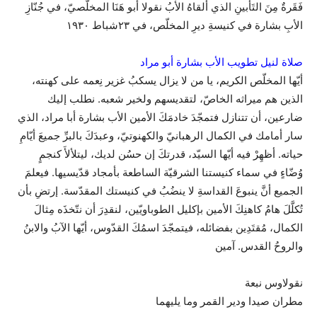
فَقَرةٌ مِنَ التَأبينِ الذي ألقاهُ الأبُ نقولا أبو هَنَا المخلّصيّ، في جُنّازِ
الأبِ بشارة في كنيسةِ ديرِ المخلّص، في ٢٣شباط ١٩٣٠
صلاة لنيل تطويب الأب بشارة أبو مراد
أيّها المخلّص الكريم، يا من لا يزال يسكبُ غزير نِعمه على كهنته،
الذين هم ميراثه الخاصّ، لتقديسهم ولخير شعبه. نطلب إليك
ضارعين، أن تتنازل فتمجّدَ خادمَكَ الأمين الأب بشارة أبا مراد، الذي
سار أمامك في الكمال الرهبانيّ والكهنوتيّ، وعبدَكَ بالبرِّ جميعَ أيّامِ
حياته. أظهِرْ فيه أيّها السيّد، قدرتكَ إن حسُن لديك، ليتلألأَ كنجمٍ
وُضّاءٍ في سماء كنيستنا الشرقيّة الساطعة بأمجاد قدّيسيها. فيعلمَ
الجميع أنَّ ينبوعَ القداسةِ لا ينضُبُ في كنيستك المقدّسة. إرتضِ بأن
تُكلَّلَ هامُ كاهنِكَ الأمين بإكليل الطوباويّين، لنقدِرَ أن نتّخذَه مِثالَ
الكمال، مُقتَدِين بفضائله، فيتمجّدَ اسمُكَ القدّوس، أيّها الآبُ والابنُ
والروحُ القدس. آمين
نقولاوس نبعة
مطران صيدا ودير القمر وما يليهما