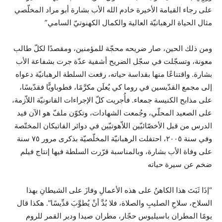
على رجاء القيامة الأخيرة خادم الله الأب بشارة أبو مراد المخلّصي
مثال الحياة الرهبانيّة العالية والكمال الكهنوتيّ السامي”
ومن ذلك الحين، صار ضريحه محجّة للمؤمنين، ومقصدًا لكلّ طالب
معونة، وتسجّلت في سجّل الضريح أشفية عدّة جرت بشفاعة الأب
بشارة. واقتناعًا منها بقداسة حياته، رفعت السلطة الرهبانيّة دعواه
إلى مجمع القدّيسين في روما كي يُعلَن مكرَّمًا، فطوباويًّا فقدّيسًا،
على مذابح الكنيسة جمعاء. فأُجريت كلّ الإجراءات القانونيّة اللاّزمة،
على الصعيد المحلّي، وجُمعت الشهادات، وتكوّن ملفّ هو الآن قيد
الدرس من قبل الأخصّائيّين اللاّهوتيّين في دوائر الفاتيكان المختّصة
وفي سنة ٢٠٠٥، احتفلت الرهبانيّة المخلّصيّة بذكرى مرور ٧٥ سنة
على وفاة الأب بشارة، وبالمناسبة قرّرت السلطة فيها إنتاج فيلم
ضخم عن سيرة حياته
“إذَا ثَبَتَ هذا الكاهنُ على هذه الأعمالِ وفازَ على الشيطانِ بهذا
السلاح، سلاحِ الصليبِ والصلاة، فلا بُدَّ أنْ يُطوَّبَ قدِّيسًا”. هكذا قال
يومًا المطران باسيليوس حجّار، مطران صيدا ودير القمر للروم