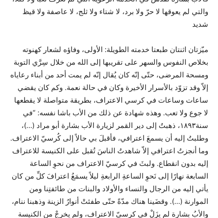
والتي لم يعوقها لا حرّ ولا برد، لا شتاء ولا ثلج، لا عاصفة ولا قيظ
شديد
ميّزتان اثنتان طبعتا خدمته الطويلة: الأولى، وفاؤه لشعار كهنوته
بخلاص النفوس والسهر على تقريبها إلى الله من خلال سِرَّي التوبة
ومسحة المرضى، حتّى إنّه كان يُقال إنّه لم يمت أحد من أبناء رعاياه
إلاّ وقد تزوّد بالأسرار الأخيرة وكان في حالة نعمة. وكم كان يقضي
ساعات وساعات في كرسي الاعتراف، بطريقة متواصلة لا يقطعها
لا جوع ولا تعب. وهذه شهادة عن ذلك من الأب باشا نفسه: “في
سنة١٨٩٣، ذهبتُ إلى دير القمر لزيارة الأب بشارة أبو مراد (…)،
وطلبتُ إليه أن يسمعَ اعترافي، فأقبلَ بي حالاً إلى كُرسيّ الاعتراف.
وما أنجزتُ اعترافي إلاّ شاهدتُ الناسَ تُقبل على الكنيسة للاعتراف
إليه بدون انقطاع. ولبثَ في كرسيّ الاعتراف من نحوِ الساعة
السابعة نهارًا إلى نَحوِ الساعةِ الرابعةِ ليلاً يسمَعُ اعترافَ كلِّ من كان
يأتي إليه من الرجال والنساء والأولاد والبنات من طائفتِنا ومن
الموارنة (…). وقضَينا هناك مدّةً حتّى طفئتْ أنوارُ الزينة وذهبنا ننام،
والأبُ بشارة لم يزَلْ في كرسيّ الاعتراف، ولم يخرجْ من الكنيسة