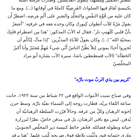
بكنيسةٍ تُقامُ فيها الصلواتُ الفَرضِيَّةُ كاملةً في أوقاتِها (…). ومع ما
كان عليه من قُوَّةِ النفْسِ والتجلُّدِ والصَبرِ على أَلَمِ مَرضِه، اضطرَّ أَن
يقولَ مَرّةً للأب أنطوان كِيورك وكان وحده مَعه في غرفتِه: “أشعرُ
بأنَّ قلبي كَلَهيبِ نار”. فقال له الأبُ المذكور: “هذا مِن اضطرامِ قلبِكَ
بمحبّةِ الله” (…). وكان يقولُ للآباءِ المدبِّرين: “إذا متُّ، إيّاكُم أن
تُخبِروا أَحدًا بموتي لِئلاّ يَظُنَّ الناسُ أَنّي شيءٌ مُهِمٌّ مُعتَبَرٌ وأنا أكبرُ
الخَطأة” (الأب قسطنطين باشا، سيرة الأب بشارة أبو مراد
المخلّصيّ
“كريم بين يدَي الربّ موت بارّه”
وفي صباح سبت الأموات الواقع في ٢٢ شباط من سنة ١٩٢٢، حانت
ساعة اللقاء بربّه، فطارت روحه إلى السماء نقيّة بارّة، وسط حزن
إخوته الرهبان وكلّ من عرفه. وحالاً قرّرت السلطة الرهبانيّة أن
يُدفن، ليس مع باقي الرهبان، بل في مدفن خاصّ، نظرًا لبررارة
حياته وبطولة فضائله. فحُفر حائط كنيسة دير المخلّص الجنوبيّ،
ووُرِي جثمانه فيه، وثُبِّتت بلاطة فوق ضريحه كُتب عليها: “هنا يرقد