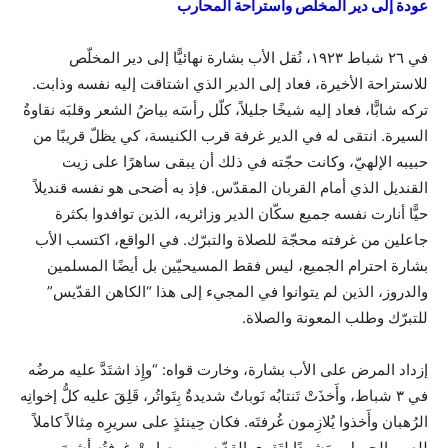
عودة إلى دير المخلّص واستراحة المحارب
في ٢٦ شباط ١٩٢٣، نُقل الأب بشارة نهائيًّا إلى دير المخلّص
للاستراحة الأخيرة، فعاد إلى الدير الذي اشتاقت إليه نفسه وذابت.
تركه شابًّا، فعاد إليه شيخًا جليلاً، كلّل رأسَه بياضُ الشعر وقلبَه نقاوةُ
السيرة. انتقى له في الدير غرفة قرب الكنيسة، كي يظلّ قريبًا من
حبيبه الإلهيّ، وكانت حجّته في ذلك أن يبقى ساهرًا على زيت
القنديل الذي أمام القربان المقدّس. فإذ به أضحى هو نفسه قنديلاً
حيًّا أنارت نفسه جميع سكّان الدير وزائريه، الذين توافدوا بكثرة
جاعلين من غرفته محجّة للصلاة والتبرّك. في الواقع، اكتسب الأب
بشارة احترام الجميع، ليس فقط المسيحيّين بل أيضًا المسلمين
والدروز، الذين لم يتوانوا في المجيء إلى هذا “الكاهن القدّيس”
للتبرّك وطلب المعونة والصلاة.
إزداد المرض على الأب بشارة، وخارت قواه: “وإِذ اشتَدَّ عليه مرضُه
في ٣ شباط، وأَخذَتْ تَنتابُه نَوباتٌ شديدةٌ بِتَواتُر، قَلِقَ عليه كلُّ إخوانِه
الرُهبان وأَخذوا يُلازِمون غُرفتَه. فكان حِينئذٍ على سريرِه مِثالاً كاملاً
للصبرِ الجميل ومَشهدًا لِتَقوى القدّيسين. وصارتْ غرفتُه أشبهَ