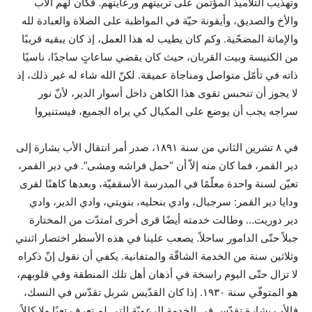
وتهذيب التلاميذ المؤتمن على تربيتهم ورعايتهم. فكان لهم الأب
والأخ والصديق، وأيقونة حيّة في المواظبة على الصلاة والعبادة لله
والإماتة المضحّية. وكم كان يطيب له هذا العمل، إذ كان يبقيه قريبًا
من الكنيسة وبيت القربان، حيث كان يقضي ساعاتٍ ساجدًا، ناسيًا
ذاته في تأمّل متواصل ومناجاة عميقة. لكنّ الله شاء له غير ذلك، إذ
لا يجوز أن تنحبس تقوى هذا الكاهن داخل أسوار الدير، لأنّ نور
سراجه يجب أن يوضع على المكيال كي يراه الجميع، فيستنيروا
في ٨ تشرين الثاني من سنة ١٨٩١، صدر أمر انتقال الأب بشارة إلى
دير القمر، فما كان منه إلاّ أن “حمل فراشه ومشى”. في دير القمر،
تعيّن لسنة واحدة معلّمًا في المدرسة الأسقفيّة، وبعدها كاهنًا لقرى
ودايا دير القمر: سرجبال، وادي بنحليه، بنويتي، وادي الدير، وادي
دير دوريت… وطالت خدمته أيضًا قرى أخرى امتدّت من المختارة
جبلاً حتّى الدامور ساحلاً. يصعب علينا في هذه الأسطر اختصار اثنتي
وثلاثين سنة من الخدمة الشاقّة والمتفانية. يكفي أن نقول إنّ ذكراه
لا تزال حتّى اليوم راسخة في أذهان أهل تلك المنطقة وفي قلوبهم،
هو المتوفّي سنة ١٩٣٠. إذا كان القدّيس شربل تقدّس في النسك،
فالأب بشارة تقدّس في الخدمة الرعويّة التي لم تعرف تعبًا ولا كللاً،