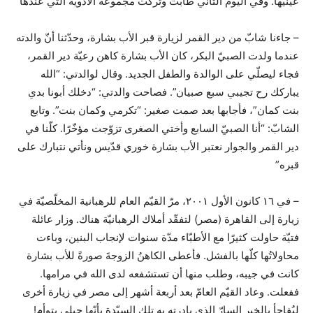
عينَيها. وفي اليوم الثاني طابت وتركت مجموعة الأدوية التي عندها
– جاءنا شابّ من دير القمر لزيارة قبر الأب بشارة، وحدّثنا أنّ والدته
عندما ولدت الصبيّ البكر، كان الأب بشارة كاهن رعيّة دير القمر،
فجاء ليصلّي على الوالدة والطفل الجديد. وقال لوالدتي: “الله
يباركك رح تجيبي سبع صبيان”. فصاحت والدتي: “دخلك أبونا بدي
بنت كمان”، فأجابها بعد صمت صغير: “تكرمي وكمان بنت”. وتابع
الشابّ: “أنا الصبيّ السابع وأختي الصغرى تزوّجت مؤخّرًا. كلّنا في
دير القمر والجوار نعتبر الأب بشارة خوري قدّيس ونأتي نتبارك على
قبره”
– في ١٦ كانون الأول ٢٠٠١، مرّ القيّم العام للرهبانية المخلّصيّة في
زيارة إلى القاهرة (مصر) لتفقّد أملاك الرهبانيّة هناك. وزار عائلة
فتيّة حاولت كثيرًا مع الأطبّاء مدّة سنوات لإنجاب البنين، وباءت
محاولاتُها كلّها بالفشل. فأعطى الكاهنُ الزوجةَ صورةً للأب بشارة
كانت في جيبه، وطلب منها أن تستشفعه لدى الله في مرامها.
ففعلت. وعاد القيّم العامّ بعد أربعة أشهر إلى مصر في زيارة أخرى
ليُفاجأ بالخبر السارّ الذي بادرته به تلك السيّدة بأنّها حبلى بتوأم!