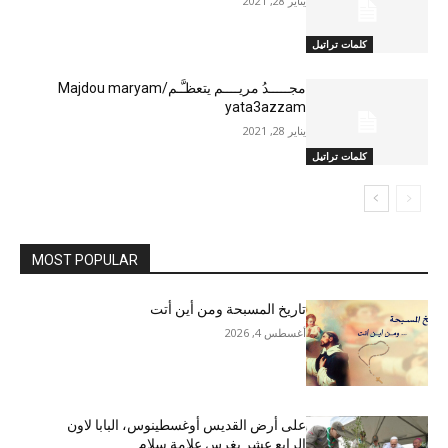
يناير 28, 2021
كلمات تراتيل
مجـــــدُ مريــــم يتعظـَّـم/Majdou maryam
yata3azzam
يناير 28, 2021
كلمات تراتيل
MOST POPULAR
تاريخ المسبحة ومن أين أتت
أغسطس 4, 2026
على أرض القديس أوغسطينوس، البابا لاون
الرابع عشر يغرس علامة سلام