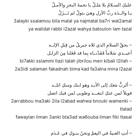
عليكِ السـلامُ بلا مَلـلْ يا نجمةَ البحرِ والأمـلْ
يـا والــدَة ربِّ الأزل وهيَ بتولٌ لم تَـــزَلْ
3alayki ssalamou bila malal ya najmatal ba7ri wal2amal
ya walidat rabbi l2azal wahya batoulon lam tazal
– بحقِّ السلامِ الذي تَلاه جبريلُ من قِبَلِ الإلــه
أعيــدي سَلاماً فَقَدْنــاه بِما قد فَعَلنا مِنَ الزلـل
– bi7akki sslammi llazi talah jibrilou men kibali l2ilah
2a3idi salaman fakadnah bima kad fa3alna mina l2azal
– ألربُّ مَعك إلى الأبـد وهو ابنك ومنكِ اتلــد
فويلاً لمن عنكِ ابتعـــد وطوبى لمن فيك اتصل
– 2arrabbou ma3aki 2ila l2abad wahwa bnouki wamenki
ttalad
fawaylan liman 3anki bta3ad wa6ouba liman fiki ttasal
– أنتِ الغنيةُ في النِعمْ ونحنُ بنـوكِ في عَـدَم