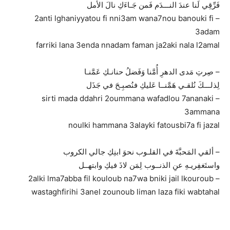
فَرِّقِي لَنا عندَ النـــدَم فَمن جَـاءَكِ نالَ الأمل
– 2anti lghaniyyatou fi nni3am wana7nou banouki fi
3adam
farriki lana 3enda nnadam faman ja2aki nala l2amal
– صِرتِ مَدى الدهرِ أُمَّنا وَفَضلُ حنانـكِ عَمَّنـا
لِذلـــكَ نُلقـي هَمَّنــا عَليكِ فنُصبِـحَ في جَذَل
– sirti mada ddahri 2oummana wafadlou 7ananaki
3ammana
noulki hammana 3alayki fatousbi7a fi jazal
– ألقي المَحبَّةَ في القلـوب نحوَ ابنِكِ جالي الكروب
واستَغفِريـهِ عنِ الذنــوب لِمَن لاذَ فيكِ وابتهــل
– 2alki lma7abba fil kouloub na7wa bniki jail lkouroub
wastaghfirihi 3anel zounoub liman laza fiki wabtahal