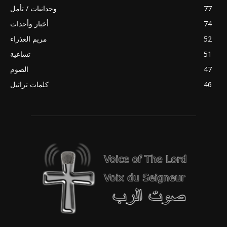
77
وجدانيات / تأمل
74
أخبار وأحداث
52
مريم العذراء
51
تساعية
47
الصوم
46
كلمات تراتيل