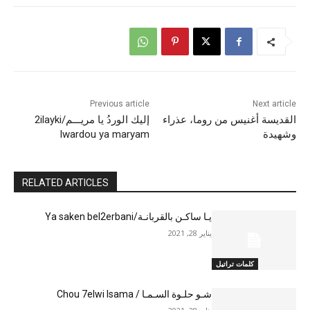
Previous article
Next article
القديسة أغنيس من روما، عذراء
إليك الوردُ يا مريـــم/2ilayki
وشهيدة
lwardou ya maryam
RELATED ARTICLES
يـا ساكـن بالقربانـة/Ya saken bel2erbani
يناير 28, 2021
كلمات تراتيل
شـو حلـوة السـمـا / Chou 7elwi lsama