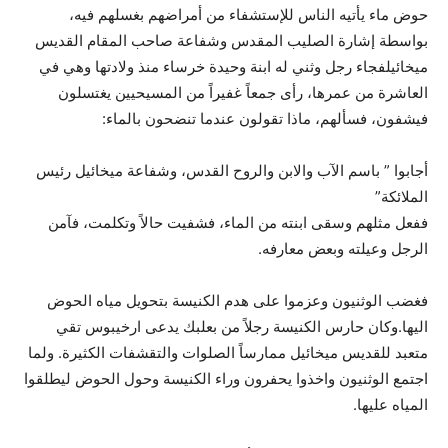
حوض ماء يأتيه‪ ‬الناس للإستشفاء من أمراضهم بغسلهم فيه،
بواسطة إشارة الصليب المقدس وشفاعة‪ ‬صاحب المقام القديس
ميخائيل‪‬فجاء رجل وثني له ابنة وحيدة خرساء منذ ولادتها وهي في
العاشرة من عمرها،‪ ‬رأى جمعاً غفيراً من المسيحيين يغتسلون
فيشفون، فسألهم، ماذا تقولون عندما‪ ‬تنضحون بالماء:
أجابوا ” باسم الآب والابن والروح القدس، وشفاعة ميخائيل‪ ‬رئيس
الملائكة”
‬الرجل وعيلته وبعض معارفه.
فغضب الوثنيون وعزموا على هدم الكنيسة بتحويل‪ ‬مياه الحوض
اليها‪.‬وكان حارس الكنيسة رجلاً من بعلبك يدعى ارخيبوس تقي
متعبد للقديس ميخائيل‪ ‬ممارساً الصلوات والتقشفات الكثيرة. ولما
اجتمع الوثنيون واخذوا يحفرون‪ ‬وراء الكنيسة وحول الحوض ليطلقوا
المياه عليها.