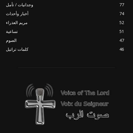
77
وجدانيات / تأمل
74
أخبار وأحداث
52
مريم العذراء
51
تساعية
47
الصوم
46
كلمات تراتيل