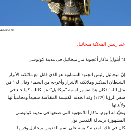
© Adobe
عيد رئيس الملائكة
ميخائيل
(٦ أيلول) تذكار أعجوبة مار ميخائيل في مدينة كولوسي
إنّ ميخائيل رئيس الجنود السماوية هو الذي قاتل مع ملائكته الأبرار
الشيطان‪ ‬المتكبر وملائكته الأشرار وأخرجه من السماء وقال له:” مَن
مثل الله” فكان‪ ‬هذا تفسير اسمه “ميكائيل”: مَن كالله، كما جاء في
سفر الرؤيا (١٢:٧) وقد‪ ‬اتخذته الكنيسة المقدَّسة شفيعاً ومحامياً لها
ولأبنائها
وتعيّد له اليوم،‪ ‬تذكاراً للأعجوبة التي صنعها في مدينة كولوسي
المشهورة برسالة القديس بول
كان في تلك المدينة كنيسة على اسم القديس ميخائيل وقربها