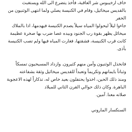
خاف ارخيبوس شر العاقبة،‪ ‬فأخذ يتضرع الى الله ويستغبث
بالقديس ميخائيل، وقام في الكنيسة يصلي ‬ولما انتهى الوثنيون من
الحفر
جاءوا ليلاً ليحولوا المياه سيلاً يصدم‪ ‬الكنيسة فيهدمها، اذا بالملاك
ميخائل يظهر بقوة رب الجنود وبيده عصا ضرب‪ ‬بها صخرة عظيمة
كانت قرب الكنيسة، فشقتها، فغارت المياه فيها ولم تصب‪ ‬الكنيسة
بأذى.
‬وثباتاً بايمانهم وتكريماً وتعبداً للقديس ميخائيل وثقة بشفاعته
ومنذ ذلك‪ ‬الحين، اخذوا يحتفلون بعيد خاص له، تذكاراً لهذه الاعجوبة
الباهرة. وكان‪ ‬ذلك حوالي القرن الثاني للميلاد
صلاته معنا. آمين‪.‬
‪السنكسار الماروني