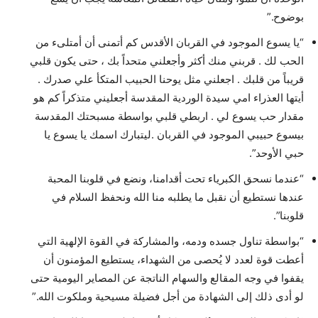
بوضوح.”
“يا يسوع الموجود في القربان الأقدس كم أتمنى أن أمتلىء من
الحب لك . قربني منك أكثر وأجعلني متحداً بك ، حتى يكون قلبي
قريباً من قلبك . اجعلني مثل يوحنا الحبيب المتكأ علي صدرك .
أيتها العذراء امي سيدة الوردية المقدسة أجعليني متذكراً كم هو
مقدار حب يسوع لي . اربطي قلبي بواسطة مسبحتك المقدسة
بيسوع حبيبي الموجود في القربان .ليتبارك اسمك يا يسوع يا
حبي الأوحد”.
“عندما نسحق الكبرياء تحت أقدامنا، ونضع في قلوبنا المحبة
عندها نستطيع أن نقبل ما يطلبه منا الله ونحفظ السلام في
قلوبنا”.
“بواسطة تناول جسده ودمه، والمشاركة في القوة الإلهية التي
أعطت قوة لعدد لا يُحصى من الشهداء، يستطيع المؤمنون أن
يقفوا في وجه المقالع والسهام الناتجة عن المصاير اليومية حتى
لو أدى ذلك إلى الشهادة من أجل فضيلة مسيحية وملكوت الله.”