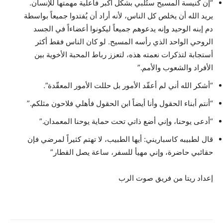
“إن كنيسة المسيح ستُلبي بشكل أكبر فاعلية مهمتها للإنسان.
يريد الله أن يخلص كل الناس، لأنه أراد أن يُفتدوا جميعاً بواسطة
دم إبنه الوحيد وإنه يدعوهم جميعاً ليكونوا أعضاءاً في الجسد
الروحي الواحد الذي رأسه المسيح. لو كان الناس فقط أكثر
أستجابة لتذكرات نعمته هذه، لتعزز رباط المحبة الأخوية بين
الأفراد والشعوب والأمم.”
“أشكر الله أني لم أعقّد الأمور بل حللت الأمور المعقّدة”.
“أنتم أبناء الحقول وأنا أيضاً ابن الحقول فأهلي فلاحون مثلكم.”
“أدعى يوحنا، وإني أضع ذاتي تحت حماية يوحنا المعمدان.”
قال لطبيبه كاسباريني: أيها الطبيب، لا تهتم كثيراً لمرضي فإن
حقائبي حاضرة، وإني مهيأ للسفر، ساعة يصل القطار”
إعداد ريتا من فريق صوت الرب