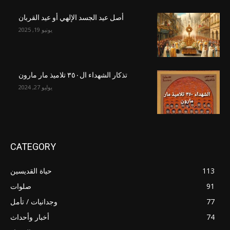
أصل عيد الجسد الإلهي أو عيد القربان
يونيو 19, 2025
تذكار الشهداء ال٣٥٠ تلاميذ مار مارون
يوليو 27, 2024
CATEGORY
113
حياة القديسين
91
صلوات
77
وجدانيات / تأمل
74
أخبار وأحداث