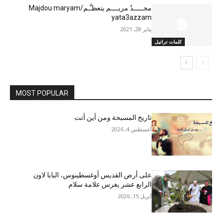
مجـــــدُ مريــــم يتعظـَّـم/Majdou maryam
yata3azzam
يناير 28, 2021
كلمات تراتيل
MOST POPULAR
تاريخ المسبحة ومن أين أتت
أغسطس 4, 2026
على أرض القديس أوغسطينوس، البابا لاون
الرابع عشر يغرس علامة سلام
أبريل 15, 2026