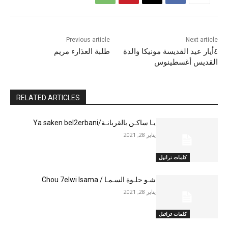
Previous article
Next article
٤أيار عيد القديسة مونيكا والدة
طلبة العذارء مريم
القديس أغسطينوس
RELATED ARTICLES
يـا ساكـن بالقربانـة/Ya saken bel2erbani
يناير 28, 2021
كلمات تراتيل
شـو حلـوة السـمـا / Chou 7elwi lsama
يناير 28, 2021
كلمات تراتيل