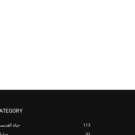
ATEGORY
113
حياة القديس
91
صلوا