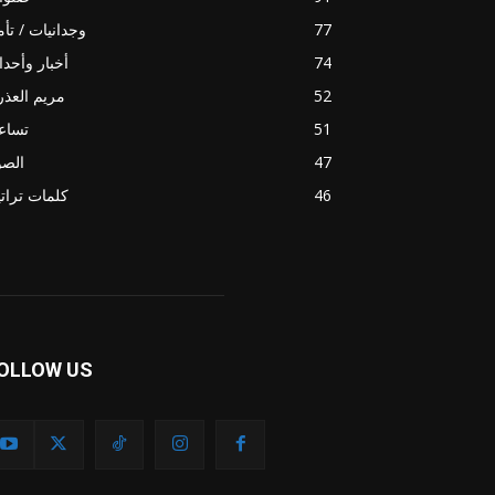
77
وجدانيات / تأ
74
أخبار وأحد
52
مريم العذر
51
تساع
47
الصو
46
كلمات ترات
OLLOW US