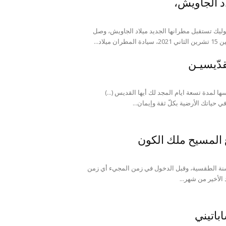
اد الجاويش،
أبرشيّة كندا للروم الملكيّين الكاثوليك تستقبل مطرانها الجديد ميلاد الجاويش، وصل
لاد...
قدّيسيـن
 وتُكرّر نفسها لمدة تسعة ايام المجد لك أيها القديس (...)
 حياتك الأرضية بكلّ ثقة وإيمان...
المسيح ملك الكون
لسنة الطقسية، وقبل الدخول في زمن المجيء أي زمن
 الأخير من شهر...
باتيني