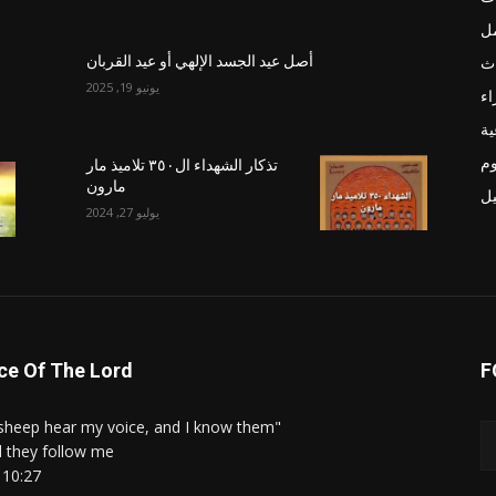
مل
اث
أصل عيد الجسد الإلهي أو عيد القربان
يونيو 19, 2025
اء
ية
م
تذكار الشهداء ال٣٥٠ تلاميذ مار
مارون
يل
يوليو 27, 2024
ce Of The Lord
F
"My sheep hear my voice, and I know them,
 they follow me."
 10:27