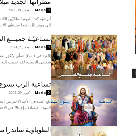
مطرانها الجديد ميل
Maria
-
نوفمبر 18, 2021
0
إلى مونتريال - كندا بعد ظهر الاثنين 15 تشرين الثاني 2021، سيادة المطران مي
تسـاعيّـة جميـــع ال
Maria
-
نوفمبر 2, 2021
0
(العيد في ١ ت٢) تصلّى
شفيعي الحبيب، لقد خدمت الله في
تساعية الرب يسوع 
Maria
-
أكتوبر 29, 2021
0
يقع عيده في الأحد الأخير من ا
الميلاد، فيصادف إجمالا ً في الأحد
الطوباوية ساندرا سا