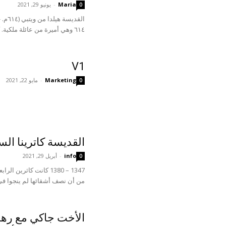
Maria
-
يونيو 29, 2021
0
٦١٤ وهي أميرة من عائلة ملكية. كان والدها ابن شقيق إدوين،...
V1
Marketing
-
مايو 22, 2021
0
القديسة كاترينا السياني
info
-
أبريل 29, 2021
0
من أن نصف أشقائها لم ينجوا في 
الأخت جاكي مع رهبنت