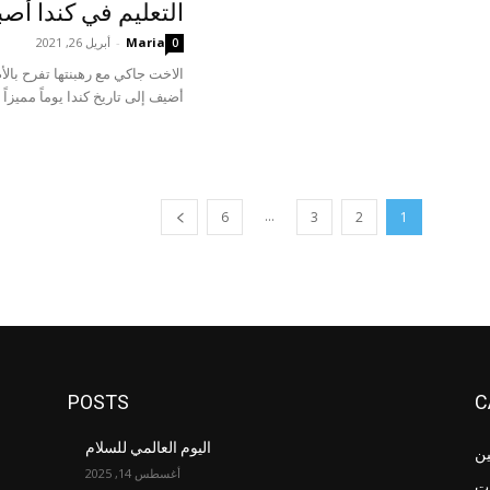
التعليم في كندا أص
Maria
-
أبريل 26, 2021
0
الاخت جاكي مع رهبنتها تفرح بالأ
أضيف إلى تاريخ كندا يوماً مميزاً
...
6
3
2
1
POSTS
C
اليوم العالمي للسلام
ين
أغسطس 14, 2025
ت