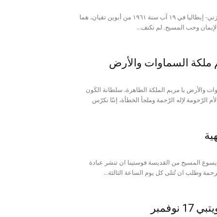
ولدت ساندرا ساباتيني في ريتشزني- إيطاليا في ١٩ آب سنة ١٩٦١ من أبوين تقيان، هما
الإيمان وحب المسيح. لم تكنف...
 ملكة السماوات والأرض
ت والأرض يا مريم الملكة الطاهرة، سلطانة الكَون
والأم الرّحومة لإله الرّحمة وملجأ الخطأة، إننّا نكرّس
ية
 يسوع المسيح من القديسة فوستينا ان تنشر عبادة
رحمة وطلب ان تُتلى كل يوم الساعة الثالثة...
 نوفمبر