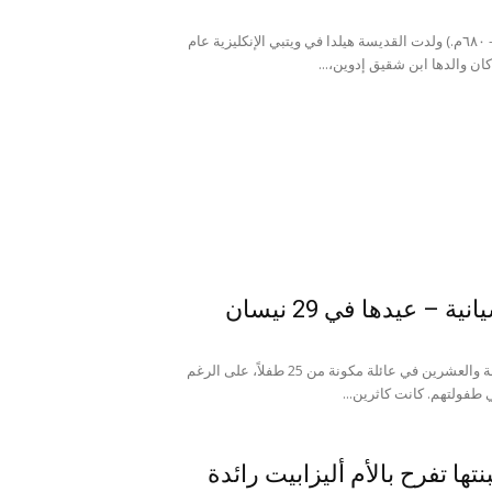
القديسة هيلدا من ويتبي (٦١٤م. - ٦٨٠م.) ولدت القديسة هيلدا في ويتبي الإنكليزية عام
ة – عيدها في 29 نيسان
1347 – 1380 كانت كاثرين الرابعة والعشرين في عائلة مكونة من 25 طفلاً، على الرغم
طفولتهم. كانت كاثرين...
ها تفرح بالأم أليزابيت رائدة