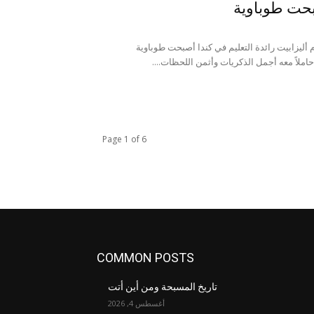
بحت طوباوية
م أليزابيت رائدة التعليم في كندا أصبحت طوباوية
 حاملاً معه أجمل الذكريات وأثمن اللحظات....
Page 1 of 6
COMMON POSTS
تاريخ المسبحة ومن أين أتت
أغسطس 4, 2026