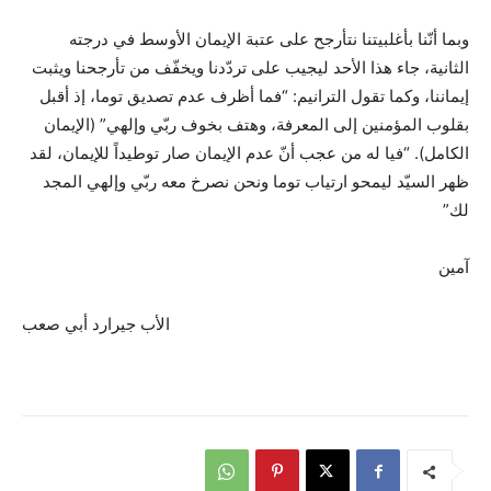
وبما أنّنا بأغلبيتنا نتأرجح على عتبة الإيمان الأوسط في درجته
الثانية، جاء هذا الأحد ليجيب على تردّدنا ويخفّف من تأرجحنا ويثبت
إيماننا، وكما تقول الترانيم: “فما أظرف عدم تصديق توما، إذ أقبل
بقلوب المؤمنين إلى المعرفة، وهتف بخوف ربّي وإلهي” (الإيمان
الكامل). “فيا له من عجب أنّ عدم الإيمان صار توطيداً للإيمان، لقد
ظهر السيّد ليمحو ارتياب توما ونحن نصرخ معه ربّي وإلهي المجد
لك”
آمين
الأب جيرارد أبي صعب