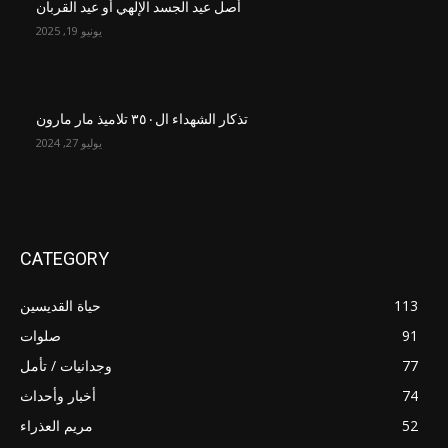
أصل عيد الجسد الإلهي أو عيد القربان
يونيو 19, 2025
تذكار الشهداء ال٣٥٠ تلاميذ مار مارون
يوليو 27, 2024
CATEGORY
113
حياة القديسين
91
صلوات
77
وجدانيات / تأمل
74
أخبار وأحداث
52
مريم العذراء