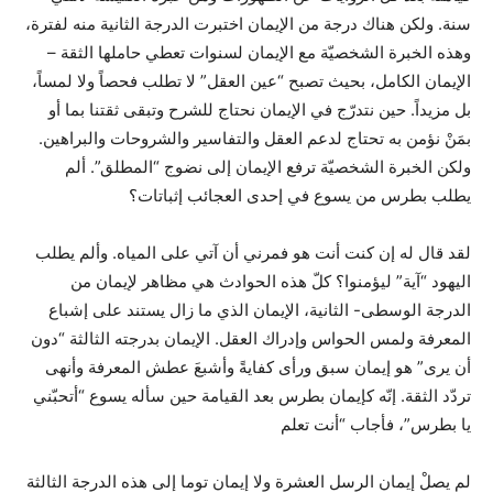
سنة. ولكن هناك درجة من الإيمان اختبرت الدرجة الثانية منه لفترة،
وهذه الخبرة الشخصيّة مع الإيمان لسنوات تعطي حاملها الثقة –
الإيمان الكامل، بحيث تصبح “عين العقل” لا تطلب فحصاً ولا لمساً،
بل مزيداً. حين نتدرّج في الإيمان نحتاج للشرح وتبقى ثقتنا بما أو
بمَنْ نؤمن به تحتاج لدعم العقل والتفاسير والشروحات والبراهين.
ولكن الخبرة الشخصيّة ترفع الإيمان إلى نضوج “المطلق”. ألم
يطلب بطرس من يسوع في إحدى العجائب إثباتات؟
لقد قال له إن كنت أنت هو فمرني أن آتي على المياه. وألم يطلب
اليهود “آية” ليؤمنوا؟ كلّ هذه الحوادث هي مظاهر لإيمان من
الدرجة الوسطى- الثانية، الإيمان الذي ما زال يستند على إشباع
المعرفة ولمس الحواس وإدراك العقل. الإيمان بدرجته الثالثة “دون
أن يرى” هو إيمان سبق ورأى كفايةً وأشبعَ عطش المعرفة وأنهى
تردّد الثقة. إنّه كإيمان بطرس بعد القيامة حين سأله يسوع “أتحبّني
يا بطرس”، فأجاب “أنت تعلم
لم يصلْ إيمان الرسل العشرة ولا إيمان توما إلى هذه الدرجة الثالثة