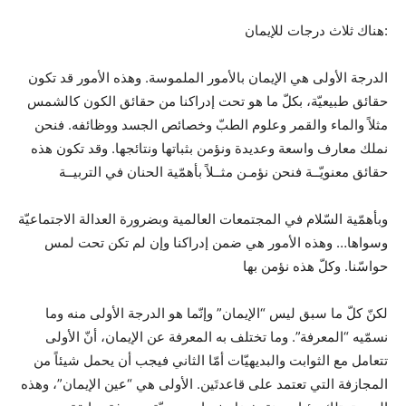
:هناك ثلاث درجات للإيمان
الدرجة الأولى هي الإيمان بالأمور الملموسة. وهذه الأمور قد تكون
حقائق طبيعيّة، بكلّ ما هو تحت إدراكنا من حقائق الكون كالشمس
مثلاً والماء والقمر وعلوم الطبّ وخصائص الجسد ووظائفه. فنحن
نملك معارف واسعة وعديدة ونؤمن بثباتها ونتائجها. وقد تكون هذه
حقائق معنويّــة فنحن نؤمـن مثــلاً بأهمّية الحنان في التربيــة
وبأهمّية السّلام في المجتمعات العالمية وبضرورة العدالة الاجتماعيّة
وسواها… وهذه الأمور هي ضمن إدراكنا وإن لم تكن تحت لمس
حواسّنا. وكلّ هذه نؤمن بها
لكنّ كلّ ما سبق ليس “الإيمان” وإنّما هو الدرجة الأولى منه وما
نسمّيه “المعرفة”. وما تختلف به المعرفة عن الإيمان، أنّ الأولى
تتعامل مع الثوابت والبديهيّات أمّا الثاني فيجب أن يحمل شيئاً من
المجازفة التي تعتمد على قاعدتَين. الأولى هي “عين الإيمان”، وهذه