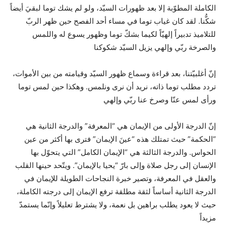
الكاملة المطوّبة إلا بعد ظهورات السيّد، ولو لم يشك توما لبقيَ أيضاً
شكُّنا. لقد كان غياب توما في مساء أحد الفصح حين ظهر الربّ
للتلاميذ تدبيراً إلهيّاً لكيما بشكّ توما وظهور يسوع له واللمس
والصرخة ربّي وإلهي يزيل السيّد شكوكنا
إنّ أغلبيّتنا، بعد قراءة وسماع ظهور السيّد وقيامته من بين الأموات،
تردد مطلب توما ذاته، نريد أن نرى ونلمس. وهكذا حين لمس توما
ورأى لمس عنّا وصرخ عنا ربّي وإلهي
إنّ الدرجة الأولى من الإيمان هي “المعرفة” والدرجة الثانية هي
“الحكمة” حيث تمتلك هذه “عينَ الإيمان” فترى بها أكثر من عين
الحواس. والدرجة الثالثة هي “الإيمان الكامل” التي يتحوّل بها
الإنسان إلى رجل صلاة وإلى بارّ “يحيا بالإيمان”. ويتّحد حينها القلب
والعقل في المعرفة، وتصير خبرة النجاحات الطويلة للإيمان في
الدرجة الثانية أساساً لثقة مطلقة ترفع الإيمان إلى درجته الكاملة،
حيث لا يعود يطلب براهين بل نعمة، ولا يشترط تعليلاً وإنّما يستمدّ
مزيداً