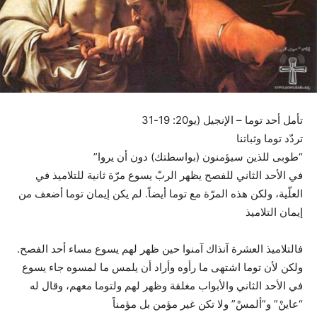
تأمل أحد توما – الإنجيل (يو20: 19-31
تردّد توما وثباتنا
“طوبى للذين سيؤمنون (بواسطتك) دون أن يروا”
في الأحد الثاني للفصح يظهر الربّ يسوع مرّة ثانية للتلاميذ في
العلّية، ولكن هذه المرّة مع توما أيضاً. لم يكن إيمان توما أضعف من
إيمان التلاميذ
فالتلاميذ العشرة آنذاك آمنوا حين ظهر لهم يسوع مساء أحد الفصح.
ولكن لأن توما اشتهى ما رأوه وأراد أن يلمس ما لمسوه جاء يسوع
في الأحد الثاني والأبواب مغلقة وظهر لهم ولتوما معهم، وقال له
“عاينْ” و”ألمسْ” ولا تكن غير مؤمن بل مؤمناً