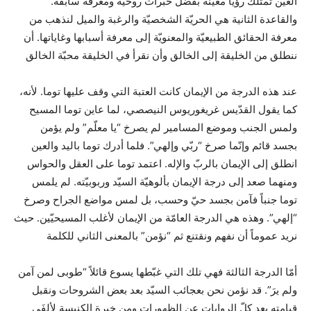
العين تمتلك رؤيا معينة بفضل خبرات روحيّة ومعرفة سابقة.
والقاعدة الثانية هي الحريّة الشخصيّة والرغبة والميل لنذهب من
معرفة الحقائق الطبيعيّة والمعنويّة إلى معرفة أسبابها وغاياتها. أن
ننطلق من الخليقة إلى الخالق وأن نقرأ في الخليقة محبّة الخالق
عند هذه الدرجة من الإيمان كانت العتبة التي وقف عليها توما. لأنه،
كما يقول القدّيس غريغوريوس النيصصي، لما عاين توما المسيح
ولمس الجنب وموضع المسامير لم يصرخ “يا معلّم” ولم يؤمن
بجسد قائم وإنّما صرخ “ربّي وإلهي”. فلما أدرك توما باليد والعين
انطلق إلى الإيمان بالربّ والإله. اعتمد توما على العقل والحواس
ومنهما صعد إلى درجة الإيمان بألوهيّة السيّد وربوبيّته. لم يلمس
توما جنباً فآمن بجسد حيّ وحسب، بل لمس مواضع الجراح وصرخ
“إلهي”. وهذه هي الدرجة العامّة من الإيمان لأغلب المسيحيّين. حيث
نريد عموماً أن نفهم ونقتنع ثم “نؤمن” بالمعنى الثاني للكلمة
أمّا الدرجة الثالثة فهي تلك التي غبّطها يسوع قائلاً “طوبى لمن آمن
ولم يرَ”. قد نؤمن نحن بعجائب السيّد بعد بعض الشروحات ونقبل
قيامته بعد كلّ الروايات عن الظهورات ومن خبرة الكنيسة لألفَي