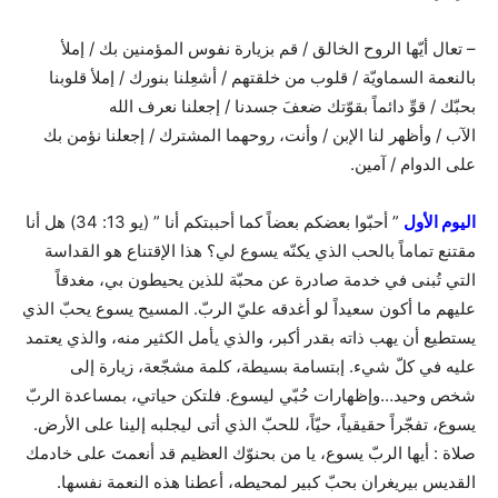
– تعال أيّها الروح الخالق / قم بزيارة نفوس المؤمنين بك / إملأ
بالنعمة السماويّة / قلوب من خلقتهم / أشعِلنا بنورك / إملأ قلوبنا
بحبّك / قوِّ دائماً بقوّتك ضعفَ جسدنا / إجعلنا نعرف الله
الآب / وأظهر لنا الإبن / وأنت، روحهما المشترك / إجعلنا نؤمن بك
على الدوام / آمين.
اليوم الأول
” أحبّوا بعضكم بعضاً كما أحببتكم أنا ” (يو 13: 34) هل أنا
مقتنع تماماً بالحب الذي يكنّه يسوع لي؟ هذا الإقتناع هو القداسة
التي تُبنى في خدمة صادرة عن محبّة للذين يحيطون بي، مغدقاً
عليهم ما أكون سعيداً لو أغدقه عليّ الربّ. المسيح يسوع يحبّ الذي
يستطيع أن يهب ذاته بقدر أكبر، والذي يأمل الكثير منه، والذي يعتمد
عليه في كلّ شيء. إبتسامة بسيطة، كلمة مشجّعة، زيارة إلى
شخص وحيد…وإظهارات حُبّي ليسوع. فلتكن حياتي، بمساعدة الربّ
يسوع، تفجّراً حقيقياً، حيّاً، للحبّ الذي أتى ليجلبه إلينا على الأرض.
صلاة : أيها الربّ يسوع، يا من بحنوّك العظيم قد أنعمتَ على خادمك
القديس بيريغران بحبّ كبير لمحيطه، أعطنا هذه النعمة نفسها.