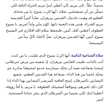
منتمياً، حقّاً ، إلى مريم. إنّي أعطي أميّ مريم الحريّة التامّة لكي
تتمكّن من أن تستعملني. صلاة : أيها الرب يسوع، يا من بحنانك
العظيم قد وهبت خادمك، القديس بيريغران، تعبّداً كبيراً للقديسة
مريم العذراء، هبني هذه النعمة ذاتها. كوّن منّي ولداً لمريم. يا يسوع
العطوف أعطني أمّك. آمين. فليحفظ سلام الله أفكاري في المسيح
يسوع. آمين. أيّها القديس بيريغران، صلّ لأجلنا. (أتلُ بيتاً من
المسبحة)
صلاة التساعية الدائمة:
أيها الربّ يسوع الذي صُلبت، يا من كنتَ،
أنت بالذات، طبيب القدّيس بيريغران، إذ شفيته من مرض سرطاني،
إمنحنا بشفاعته نعمة أن نحبّك بممارسة خدمةٍ لمحيطنا صادرة عم
محبّة. إحمنا من هذا الداء، بشفاعة هذا القديس العظيم، شفيع
المصابين بالسرطان. إمنح العافية للمرضى المصابين بهذا الداء إذا
كان ذلك لخيرهم، وموافقاً لمشيئتك العطوفة. يا مريم، يا أمّاً رؤوفة،
أعطينا ابنك لكي يحمينا من السرطان الذي ينخر حياتنا المسيحية.
آمين