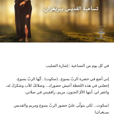
في كل يوم من التساعية : إشارة الصليب
إني أضع في حضرة الربّ يسوع…(سكوت) . أيّها الربّ يسوع،
إجعلني في هذه اللحظة أعيش حضورك… وصلاتَكَ للآب وشكرَكَ له،
واغفر لي. أيتها الأمّ الحنون، مريم، رافقيني في صلاتي.
(سكوت… لكي يتولّى عليّ حضور الربّ يسوع ومريم والقديس
بيريغران)