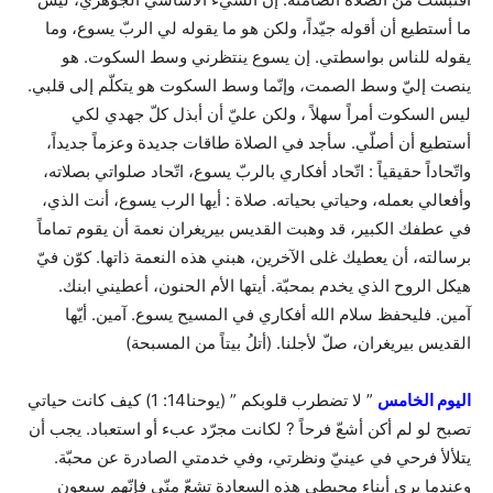
ما أستطيع أن أقوله جيّداً، ولكن هو ما يقوله لي الربّ يسوع، وما
يقوله للناس بواسطتي. إن يسوع ينتظرني وسط السكوت. هو
ينصت إليّ وسط الصمت، وإنّما وسط السكوت هو يتكلّم إلى قلبي.
ليس السكوت أمراً سهلاً ، ولكن عليّ أن أبذل كلّ جهدي لكي
أستطيع أن أصلّي. سأجد في الصلاة طاقات جديدة وعزماً جديداً،
واتّحاداً حقيقياً : اتّحاد أفكاري بالربّ يسوع، اتّحاد صلواتي بصلاته،
وأفعالي بعمله، وحياتي بحياته. صلاة : أيها الرب يسوع، أنت الذي،
في عطفك الكبير، قد وهبت القديس بيريغران نعمة أن يقوم تماماً
برسالته، أن يعطيك غلى الآخرين، هبني هذه النعمة ذاتها. كوّن فيّ
هيكل الروح الذي يخدم بمحبّة. أيتها الأم الحنون، أعطيني ابنك.
آمين. فليحفظ سلام الله أفكاري في المسيح يسوع. آمين. أيّها
القديس بيريغران، صلّ لأجلنا. (أتلُ بيتاً من المسبحة)
اليوم الخامس
” لا تضطرب قلوبكم ” (يوحنا14: 1) كيف كانت حياتي
تصبح لو لم أكن أشعّ فرحاً ? لكانت مجرّد عبء أو استعباد. يجب أن
يتلألأ فرحي في عينيّ ونظرتي، وفي خدمتي الصادرة عن محبّة.
وعندما يرى أبناء محيطي هذه السعادة تشعّ منّي فإنّهم سيعون