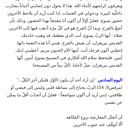
ويعرفون كرامتهم كأبناء الله. هذا لا يحول دون إصابتي أحياناً بتجارب
داخلّية كبيرة، ودخولي في العتمات. إذا كنت أريد أن يلاحظ الآخرون
حضور يسوع، فعليّ أوّلاً أن أكون أنا مقتنعاً بهذا الحضور، وذلك بأن
أشعّ بالفرح، وبما أنّ الفرح هو في كلّ مرّة أذهب فيها إلى الآخرين.
صلاة : أيها الربّ يسوع، أنت الذي بعطفك قد وهبت خادمك،
القديس بيريغران، أن يعيش بالفرح، هبني أنا هذه النعمة ذاتها.
إجعلني أكون فرحك أنت. أيتها الأم الحنون مريم، أعطيني ابنك.
آمين. فليحفظ سلام الله أفكاري في المسيح يسوع. آمين. أيّها
القديس بيريغران، صلّ لأجلنا. (أتلُ بيتاً من المسبحة)
اليوم السادس
” إن أراد أحد أن يكون الأوّل فليكن آخر الكلّ…”
(مرقس9: 34) الربّ يحتاج إلى بساطة قلبي وليس إلى فيضي أو
طلاقتي، إنني أريد أن أكون متواضعاً:- فعليّ أن أتحدّث أقلّ ما يمكن
عن نفسي
أن أتقبّل المعارضة بروح الفكاهة
ألّا أتوقّف عند عيوب الآخرين