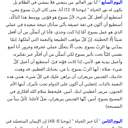
اليوم السابع
” أنا نور العالم. من يتبعني فلا يمشي في الظلام بل
يكون له نور الحياة ” (يوحنا 8: 12) أنا، متى كان الربّ يسوع معي،
أستطيع أن أفعل كلّ شيء، لأنّ يسوع هو قوّتي. ووسط هذا التاكّد،
أستطيع أن أكون في ثقة عميقة بأنّي سأنال نتيجة سعيدة في عملي
الذي هو عمل يسوع. أمّا إذا كنت وحدي، فأنا لن أتمكّن من أن أفعل
شيئاً إلّا الخطيئة. إنّ كلّ مواهب الطبيعة والنعمة التي أملكها، إنمّا
يمدّني بها الربّ يسوع. يجب ألّا يتخلّل عملي عجرفة وغرور. أنا أضع
نفسي كليّاً تحت تأثير يسوع لكي أتمكّن من أن أفكّر عبر تفكيره،
وأعمل بيدية هو، لأنني، إذا كانت قوّته فيّ، أستطيع أن أعمل كلّ
شيء. صلاة : أيها الربّ يسوع، يا مَن، بحنانك العظيم، قد وهبت
خادمك، القديس بيريغران، أن يراهن عليك في كلّ شيء، هبني هذه
النعمة بالذات. إجعلني أن أكون على الدوام تحت تأثيرك. أيتها الأم
الحنون، مريم، أعطيني ابنك. آمين. فليحفظ سلام الله أفكاري في
المسيح يسوع. آمين. أيّها القديس بيريغران، صلّ لأجلنا. (أتلُ بيتاً من
المسبحة)
اليوم الثامن
” أنا خبز الحياة ” (يوحنا 6: 48) إن الإيمان المتجسّد في