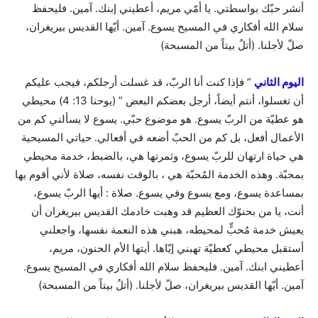
أنشر حبّك بواسطتي. يا أمّي مريم، أعطيني إبنك. آمين. فليحفظ
سلام الله أفكاري في المسيح يسوع. آمين. أيّها القديس بيريغران،
صلّ لأجلنا. (أتلُ بيتاً من المسبحة)
اليوم الثاني
” فإذا كنت أنا الربّ، قد غسلت أرجلكم، فيجب عليكم
أن تغسلوا، أنتم أيضاً، أرجل بعضكم البعض ” (يوحنا 13: 4) محيطي
هو عطيّة من الربّ يسوع. هو موضوع حبّي. يسوع لا يسألني كم من
الأعمال أفعل، بل كم من الحبّ أضعه في أفعالي. حياتي المسيحية
هي حياة ارتهان للربّ يسوع، وثمرتها هي، بالضبط، خدمة محيطي
بمحبّة. وهذه الخدمة المُحبّة هي ، بالوقت نفسه، صلاة لأني أقوم بها
بمساعدة يسوع، ومع يسوع وفي يسوع. صلاة : أيها الربّ يسوع،
أنت، يا من بحنوّك العظيم قد وهبت خادمك القديس بيريغران أن
يعيش خدمة مُحبٍّ لمحيطه، هبني هذه النعمة نفسها، واجعلني
أستقبل محيطي كعطيّة تهبني إيّاها. أيتها الأم الحنون، مريم،
أعطيني ابنك. آمين. فليحفظ سلام الله أفكاري في المسيح يسوع.
آمين. أيّها القديس بيريغران، صلّ لأجلنا. (أتلُ بيتاً من المسبحة)