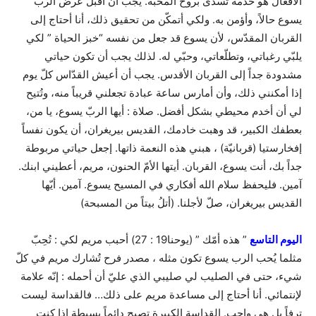
الأفعال هو خدمة تُسدى بروح المحبّة. يجب أن أقبل عرض الربّ
يسوع حالاً، وأؤمن به. ولكي أتمكّن من تحقيق ذلك، أنا أحتاج إلى
القربان المقدّس، لأن يسوع قد جعل من نفسه “خبز الحياة ” لكي
يلبّي رغباتي، وتطلّعاتي، وحبّي له. لذلك يجب أن تكون حياتي
مشدودة جداً إلى القربان الأقدس. يجب أن أعيش القدّاس كلّ يوم
إذا أمكنني ذلك، وأن أمارس ساعة عبادة تجعلني قريباً منه، وتُتيح
لي أن أخدم محيطي بشكل أفضل. صلاة : أيها الربّ يسوع، يا من،
بعطفك الكبير، قد وهبت خادمك، القديس بيريغران، أن يكون نفساً
إفخارستيا (قربانيّة) ، هبني هذه النعمة ذاتها. إجعل حياتي مربوطة
جداً بك، أنت يسوع، القربان. أيتها الأمّ الحنون، مريم، أعطيني ابنك.
آمين. فليحفظ سلام الله أفكاري في المسيح يسوع. آمين. أيّها
القديس بيريغران، صلّ لأجلنا. (أتلُ بيتاً من المسبحة)
اليوم التاسع
” هذه أمّك ” (يوحنا19 : 27) أحبب مريم لكي : تُحِبّ
مثلما يُحب الرب يسوع تكون مثله ، مصدر فرح تُشارك مريم في كلّ
شيء، حتى في الصليب لي صليبي الذي عليّ أن أحمله : إنّه علامة
لإنتمائي. أنا أحتاج إلى مساعدة مريم على ذلك… فالقداسة ليست
ترفاً بل هي واجب. القداسة الكبيرة تصبح دائماً بسيطة إذا كنت