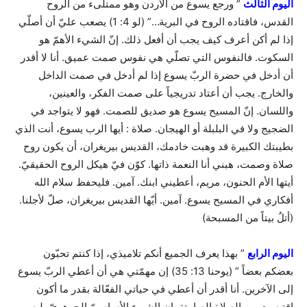
اليوم الثالث
” ورجع يسوع من الأردن وهو ممتلىء من الروح
القدس، فاقتاده الروح في البرية…” (لو 4: 1) يصعب عليّ أن أصلّي
إذا لم أكن أعرف كيف يجب أن أفعل ذلك. إنّ الشيء الأهمّ هو
السكوت. فالنفوس التي تصلّي هي نفوس صمت عميق. أنا لا أقدر
أن أدخل في حضرة الربّ يسوع إذا لم أدخل في صمت الداخل
والخارج. يجب أن أعتاد تدريجياً على صمت الفكر، والعينين،
واللسان. إنّ المسيح يسوع هو صديق للصمت. فهو لا يتواجد في
الضجيج ولا في البلبلة أو الهيجان. صلاة : أيها الرب يسوع، أنت الذي
بطيبتك الكبيرة قد وهبت خادمك، القديس بيريغران، أن يكون روح
صلاة وصمت، هبني أنا النعمة ذاتها. كوّن فيّ هيكل الروح الحقيقيّ.
أيتها الأم الحنون، مريم، أعطيني ابنك. آمين. فليحفظ سلام الله
أفكاري في المسيح يسوع. آمين. أيّها القديس بيريغران، صلّ لأجلنا.
(أتلُ بيتاً من المسبحة)
اليوم الرابع
” بهذا يعرف الجميع أنكم تلاميذي، إذا كنتم تحبّون
بعضكم بعضاً ” (يوحنا 13: 35) إن مهمّتي هي أن أعطي الربّ يسوع
إلى الآخرين. أنا أقدر أن أعطي في حياتي الفعّالة بقدر ما أكون
اقتبست من الصلاة الصامتة. إن الشيء الأساسيّ الجوهريّ، ليس