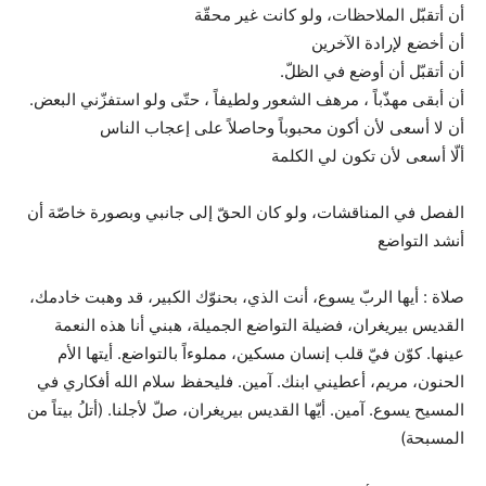
أن أتقبّل الملاحظات، ولو كانت غير محقّة
أن أخضع لإرادة الآخرين
أن أتقبّل أن أوضع في الظلّ.
أن أبقى مهذّباً ، مرهف الشعور ولطيفاً ، حتّى ولو استفزّني البعض.
أن لا أسعى لأن أكون محبوباً وحاصلاً على إعجاب الناس
ألّا أسعى لأن تكون لي الكلمة
الفصل في المناقشات، ولو كان الحقّ إلى جانبي وبصورة خاصّة أن
أنشد التواضع
صلاة : أيها الربّ يسوع، أنت الذي، بحنوّك الكبير، قد وهبت خادمك،
القديس بيريغران، فضيلة التواضع الجميلة، هبني أنا هذه النعمة
عينها. كوّن فيّ قلب إنسان مسكين، مملوءاً بالتواضع. أيتها الأم
الحنون، مريم، أعطيني ابنك. آمين. فليحفظ سلام الله أفكاري في
المسيح يسوع. آمين. أيّها القديس بيريغران، صلّ لأجلنا. (أتلُ بيتاً من
المسبحة)