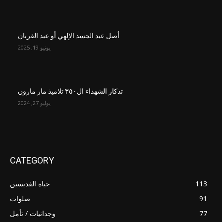
أصل عيد الجسد الإلهي أو عيد القربان
يونيو 19, 2025
تذكار الشهداء ال٣٥٠ تلاميذ مار مارون
يوليو 27, 2024
CATEGORY
113
حياة القديسين
91
صلوات
77
وجدانيات / تأمل