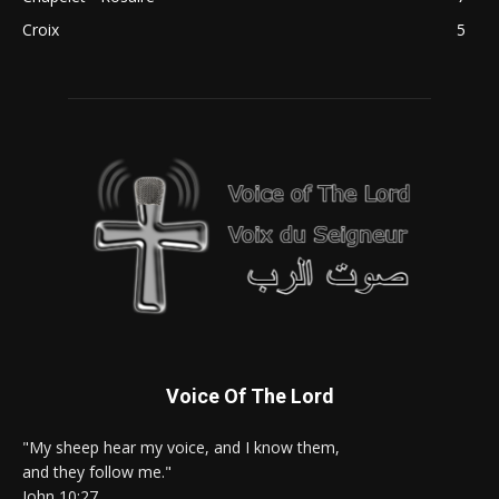
Croix
5
Voice Of The Lord
"My sheep hear my voice, and I know them,
and they follow me."
John 10:27