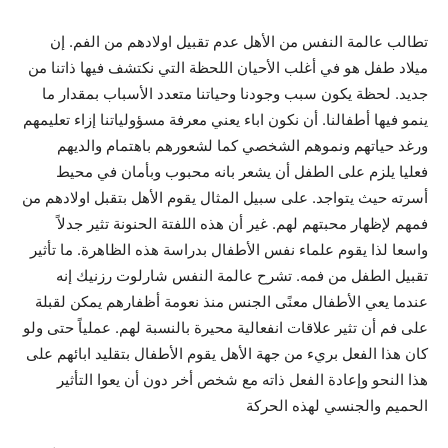
تطالب عالمة النفس من الأهل عدم تقبيل اولادهم من الفم. إن
ميلاد طفل هو في أغلب الأحيان اللحظة التي نكتشف فيها ذاتنا من
جديد. لحظة يكون سبب وجودنا وحياتنا متعدد الأسباب بمقدار ما
ينمو فيها أطفالنا. أن نكون اباء يعني معرفة مسؤولياتنا إزاء تعليمهم
ورغد حياتهم ونموهم الشخصي كما لشعورهم باهتمام والديهم
فعليا يلزم على الطفل أن يشعر بانه محبوب وبأمان في محيط
أسرته حيث يتواجد. على سبيل المثال يقوم الأهل بتقبل اولادهم من
فمهم لإظهار محبتهم لهم. غير أن هذه اللفتة الحنونة تثير جدلاً
واسعا لذا يقوم علماء نفس الأطفال بدراسة هذه الظاهرة. ما تأثير
تقبيل الطفل من فمه. تشرح عالمة النفس شارلوت رزنيك إنه
عندما يعي الأطفال معنًى الجنس منذ نعومة أظفارهم يمكن لقبلة
على فم أن تثير علاقات انفعالية محيرة بالنسبة لهم. عملياً حتى ولو
كان هذا الفعل بريء من جهة الأهل يقوم الأطفال بتقليد ابائهم على
هذا النحو وإعادة الفعل ذاته مع شخص أخر دون أن يعوا التأثير
الحميم والجنسي لهذه الحركة