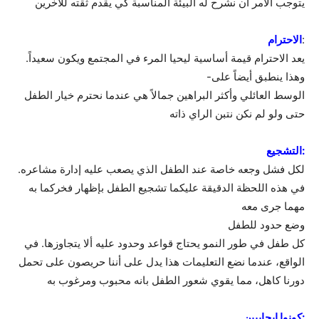
يتوجب الأمر أن نشرح له البيئة المناسبة كي يقدم ثقته للأخرين
:
الاحترام
يعد الاحترام قيمة أساسية ليحيا المرء في المجتمع ويكون سعيداً.
وهذا ينطبق أيضاً على-
الوسط العائلي وأكثر البراهين جمالاً هي عندما نحترم خيار الطفل
حتى ولو لم نكن نتبن الراي ذاته
:التشجيع
لكل فشل وجعه خاصة عند الطفل الذي يصعب عليه إدارة مشاعره.
في هذه اللحظة الدقيقة عليكما تشجيع الطفل بإظهار فخركما به
مهما جرى معه
وضع حدود للطفل
كل طفل في طور النمو يحتاج قواعد وحدود عليه ألا يتجاوزها. في
الواقع، عندما نضع التعليمات هذا يدل على أننا حريصون على تحمل
دورنا كاهل، مما يقوي شعور الطفل بانه محبوب ومرغوب به
:كونوا ايجابيين