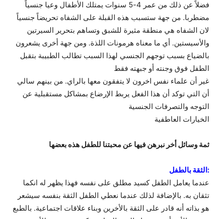
فضلاً عن ذلك من عمر 4-5 سنوات يمتلك الأطفال وعيا جنسياً
مضطربا. من جهة ستسبب هذه القبلة على الشفاه تحريضاً جنسياً
لان الشفاه هي منطقة مثيرة للشبق وتساهم بتحرير السيرتين
والأسيستين. أي ما معناه هرمونات اللذة. ومن جهة أخرى يشعرون
بالضياع بسبب توجهم الجنسي لهذا السبب تطالب الطبيبة بتقبل
الطفل فوق وجنته أو جبهته فقط
غير أن علماء نفس اخرون لا يتفقون معها بالراي. من بينهم سالي
أن التي توكد أن هذا الفعل يربط الإرضاع بمشاكل مستقبلية عن
التوجه والتصرفات الجنسية
الخيارات العاطفية
ثمة وسائل أخر نبرهن فيها عن محبتنا للطفل هذه بعضها
:الثقة بالطفل
عندما يعامل الطفل كسيد مطلق على نفسه فهذا يظهر له انكما
تثقان به. بالإضافة لذلك عندما نعطي الطفل الثقة بنفسه سيشعر
هو بذاته أنه قادر على الثقة بالأخرين وبناء علاقات اجتماعية. بالطبع