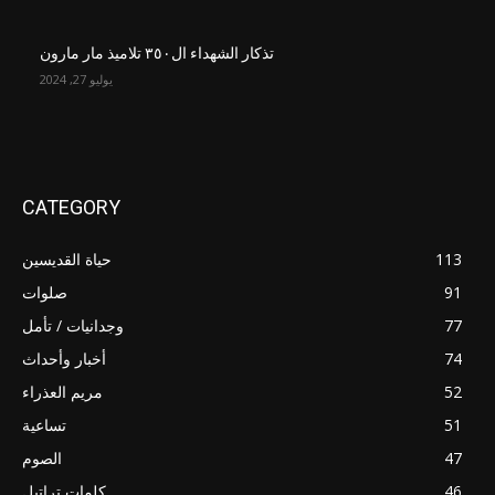
تذكار الشهداء ال٣٥٠ تلاميذ مار مارون
يوليو 27, 2024
CATEGORY
113
حياة القديسين
91
صلوات
77
وجدانيات / تأمل
74
أخبار وأحداث
52
مريم العذراء
51
تساعية
47
الصوم
46
كلمات تراتيل