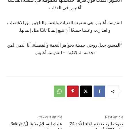
الأسوار أقيمت فوق قبرها. جمجمتها محفوظة في كنيسة القديسة
أغنيس في العذاب.
القديسة أغنيس هي شفيعة الفتيات والعفة والناجين من الاغتصاب
والعذارى، وعلينا جميعًا أن نتبع إيمانًا ثابتًا مثل إيمانها.
“المسيح جعل روحي جميلة بجواهر النعمة والفضيلة. أنا أنتمي لمن
تخدمه الملائكة”. – القديسة أغنيس
Previous article
Next article
صوت الرب تقدم لقاء الأحد 24
عليكِ السـلامُ بلا مَلـلْ/3alayki