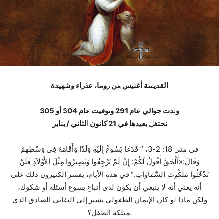
القديسة أغنيس من روما، عذراء وشهيدة
ولدت حوالي عام 291 وتوفيت عام 304 أو 305
نحتفل بعيدها في 21 كانون الثاني / يناير
في متى 18: 2-3، ” فَدَعَا يَسُوعُ إِلَيْهِ وَلَدًا وَأَقَامَهُ فِي وَسْطِهِمْ
وَقَالَ:«اَلْحَقَّ أَقُولُ لَكُمْ: إِنْ لَمْ تَرْجِعُوا وَتَصِيرُوا مِثْلَ الأَوْلاَدِ فَلَنْ
تَدْخُلُوا مَلَكُوتَ السَّمَاوَاتِ.” في هذه الأيام، يفسر الكثيرون ذلك على
أنه يعني أنه لا ينبغي أن يكون لدى أتباع يسوع أسئلة أو شكوك،
ولكن ماذا لو كان الإيمان الطفولي يشير إلى التفاني الصادق الذي
يمتلكه الطفل؟