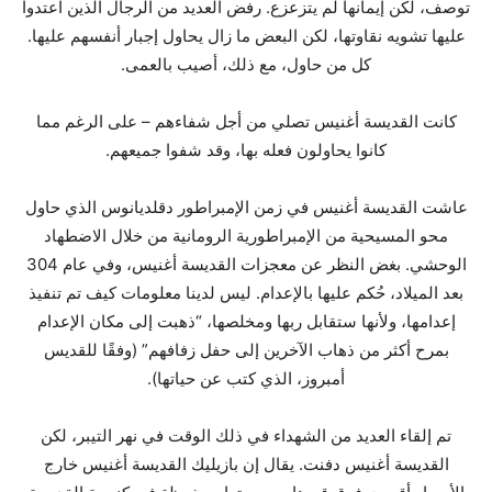
توصف، لكن إيمانها لم يتزعزع. رفض العديد من الرجال الذين اعتدوا
عليها تشويه نقاوتها، لكن البعض ما زال يحاول إجبار أنفسهم عليها.
كل من حاول، مع ذلك، أصيب بالعمى.
كانت القديسة أغنيس تصلي من أجل شفاءهم – على الرغم مما
كانوا يحاولون فعله بها، وقد شفوا جميعهم.
عاشت القديسة أغنيس في زمن الإمبراطور دقلديانوس الذي حاول
محو المسيحية من الإمبراطورية الرومانية من خلال الاضطهاد
الوحشي. بغض النظر عن معجزات القديسة أغنيس، وفي عام 304
بعد الميلاد، حُكم عليها بالإعدام. ليس لدينا معلومات كيف تم تنفيذ
إعدامها، ولأنها ستقابل ربها ومخلصها، “ذهبت إلى مكان الإعدام
بمرح أكثر من ذهاب الآخرين إلى حفل زفافهم” (وفقًا للقديس
أمبروز، الذي كتب عن حياتها).
تم إلقاء العديد من الشهداء في ذلك الوقت في نهر التيبر، لكن
القديسة أغنيس دفنت. يقال إن بازيليك القديسة أغنيس خارج