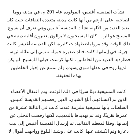
نشأت القديسة أغنيس، المولودة عام 291 م، في مدينة روما
الصاخبة. على الرغم من أنها كانت مدينة متعددة الثقافات حيث كان
يعبد العديد من الآلهة، نشأت القديسة أغنيس وهي تعرف أن يسوع
المسيح هو الرب. كان المسيحيون لا يزالون يعتبرون أقلية دينية في
ذلك الوقت وقد مروا باضطهادات كثيرة، لكن القديسة أغنيس كانت
جريئة في إيمانها. كانت فتاة صغيرة جميلة تنتمي إلى عائلة ثرية،
فطاردها العديد من الخاطبين، لكنها كرست حياتها للمسيح. لم يكن
لديها زوج في عقلها سوى يسوع، ولم تمتنع عن إخبار الخاطبين
بهذه الحقيقة.
كانت المسيحية دينًا سريًا في ذلك الوقت، وتم اعتقال الأعضاء
الذين تم اكتشافهم. أبلغ الشبان، الذين رفضتهم القديسة أغنيس،
السلطات بأنها مسيحية ملتزمة عندما كانت في الثالثة عشرة من
عمرها تقريبًا. وقد تم تهديدها بالتعذيب، لكنها رفضت التخلي عن
إيمانها. وفقًا لمعظم التقاليد، تم إرسال القديسة أغنيس إلى بيت
دعارة وتم الكشف عنها. كانت على وشك البلوغ وواجهت أهوال لا