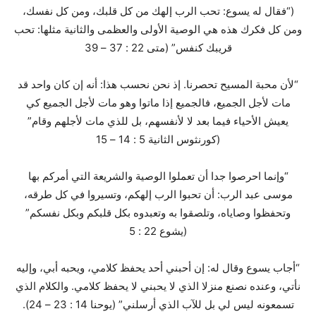
(“فقال له يسوع: تحب الرب إلهك من كل قلبك، ومن كل نفسك،
ومن كل فكرك هذه هي الوصية الأولى والعظمى والثانية مثلها: تحب
قريبك كنفس” (متى 22 : 37 – 39
“لأن محبة المسيح تحصرنا. إذ نحن نحسب هذا: أنه إن كان واحد قد
مات لأجل الجميع، فالجميع إذا ماتوا وهو مات لأجل الجميع كي
يعيش الأحياء فيما بعد لا لأنفسهم، بل للذي مات لأجلهم وقام”
(كورنثوس الثانية 5 : 14 – 15
“وإنما احرصوا جدا أن تعملوا الوصية والشريعة التي أمركم بها
موسى عبد الرب: أن تحبوا الرب إلهكم، وتسيروا في كل طرقه،
وتحفظوا وصاياه، وتلصقوا به وتعبدوه بكل قلبكم وبكل نفسكم”
(يشوع 22 : 5
“أجاب يسوع وقال له: إن أحبني أحد يحفظ كلامي، ويحبه أبي، وإليه
نأتي، وعنده نصنع منزلا الذي لا يحبني لا يحفظ كلامي. والكلام الذي
تسمعونه ليس لي بل للآب الذي أرسلني” (يوحنا 14 : 23 – 24).