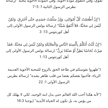
تقوى، وفي التقوى مودة أخوية، وفي المودة الأخوية محبة” (رسالة
بطرس الرسول الثانية 1: 5-7
(“إِنْ أَطْعَمْتُ كُلَّ أَمْوَالِي، وَإِنْ سَلَّمْتُ جَسَدِي حَتَّى أَحْتَرِقَ، وَلكِنْ
لَيْسَ لِي مَحَبَّةٌ، فَلاَ أَنْتَفِعُ شَيْئًا” (رسالة بولس الرسول الأولى إلى
أهل كورنثوس 13: 3
(“إِنْ كُنْتُ أَتَكَلَّمُ بِأَلْسِنَةِ النَّاسِ وَالْمَلاَئِكَةِ وَلكِنْ لَيْسَ لِي مَحَبَّةٌ، فَقَدْ
صِرْتُ نُحَاسًا يَطِنُّ أَوْ صَنْجًا يَرِنُّ” (رسالة بولس الرسول الأولى إلى
أهل كورنثوس 13: 1
(“طهروا نفوسكم في طاعة الحق بالروح للمحبة الأخوية العديمة
الرياء، فأحبوا بعضكم بعضا من قلب طاهر بشدة” (رسالة بطرس
الرسول الأولى 1: 22
(“لأنه هكذا أحب الله العالم حتى بذل ابنه الوحيد، لكي لا يهلك كل
من يؤمن به، بل تكون له الحياة الأبدية” (يوحنا 16:3