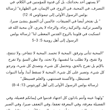
“لا يستهن أحد بحداثتك، بل كن قدوة للمؤمنين في الكلام، في
التصرف، في المحبة، في الروح، في الإيمان، في الطهارة” (رسالة
بولس الرسول الأولى إلى تيموثاوس 4: 12)
” بل نفتخر أيضا في الضيقات، عالمين أن الضيق ينشئ صبرا،
والصبر تزكية، والتزكية رجاء، والرجاء لا يخزي، لأن محبة الله قد
انسكبت في قلوبنا بالروح القدس المعطى لنا” (رسالة بولس
الرسول إلى أهل رومية 5: 3-5
“المحبة تتأنى وترفق. المحبة لا تحسد. المحبة لا تتفاخر، ولا تنتفخ،
ولا تقبح، ولا تطلب ما لنفسها، ولا تحتد، ولا تظن السؤ، ولا تفرح
بالإثم بل تفرح بالحق، وتحتمل كل شيء، وتصدق كل شيء، وترجو
كل شيء، وتصبر على كل شيء. المحبة لا تسقط أبدا. وأما النبوات
فستبطل، والألسنة فستنتهي، والعلم فسيبطل”
(رسالة بولس الرسول الأولى إلى أهل كورنثوس 13: 4-8)
“ولهذا عينه ­وأنتم باذلون كل اجتهاد­ قدموا في إيمانكم فضيلة، وفي
الفضيلة معرفة، وفي المعرفة تعففا، وفي التعفف صبرا، وفي الصبر