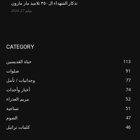
تذكار الشهداء ال٣٥٠ تلاميذ مار مارون
يوليو 27, 2024
CATEGORY
113
حياة القديسين
91
صلوات
77
وجدانيات / تأمل
74
أخبار وأحداث
52
مريم العذراء
51
تساعية
47
الصوم
46
كلمات تراتيل