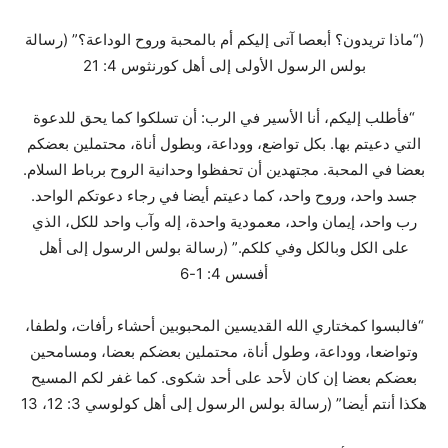
(“ماذا تريدون؟ أبعصا آتى إليكم أم بالمحبة وروح الوداعة؟” (رسالة
بولس الرسول الأولى إلى أهل كورنثوس 4: 21
“فأطلب إليكم، أنا الأسير في الرب: أن تسلكوا كما يحق للدعوة
التي دعيتم بها. بكل تواضع، ووداعة، وبطول أناة، محتملين بعضكم
بعضا في المحبة. مجتهدين أن تحفظوا وحدانية الروح برباط السلام.
جسد واحد، وروح واحد، كما دعيتم أيضا في رجاء دعوتكم الواحد.
رب واحد، إيمان واحد، معمودية واحدة، إله وآب واحد للكل، الذي
على الكل وبالكل وفي كلكم.” (رسالة بولس الرسول إلى أهل
أفسس 4: 1-6
“فالبسوا كمختاري الله القديسين المحبوبين أحشاء رأفات، ولطفا،
وتواضعا، ووداعة، وطول أناة، محتملين بعضكم بعضا، ومسامحين
بعضكم بعضا إن كان لأحد على أحد شكوى. كما غفر لكم المسيح
هكذا أنتم أيضا” (رسالة بولس الرسول إلى أهل كولوسي 3: 12، 13