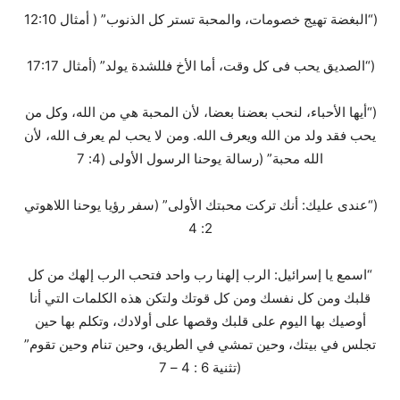
(“البغضة تهيج خصومات، والمحبة تستر كل الذنوب” ( أمثال 12:10
(“الصديق يحب فى كل وقت، أما الأخ فللشدة يولد” (أمثال 17:17
(“أيها الأحباء، لنحب بعضنا بعضا، لأن المحبة هي من الله، وكل من
يحب فقد ولد من الله ويعرف الله. ومن لا يحب لم يعرف الله، لأن
الله محبة” (رسالة يوحنا الرسول الأولى (4: 7
(“عندى عليك: أنك تركت محبتك الأولى” (سفر رؤيا يوحنا اللاهوتي
2: 4
“اسمع يا إسرائيل: الرب إلهنا رب واحد فتحب الرب إلهك من كل
قلبك ومن كل نفسك ومن كل قوتك ولتكن هذه الكلمات التي أنا
أوصيك بها اليوم على قلبك وقصها على أولادك، وتكلم بها حين
تجلس في بيتك، وحين تمشي في الطريق، وحين تنام وحين تقوم”
(تثنية 6 : 4 – 7