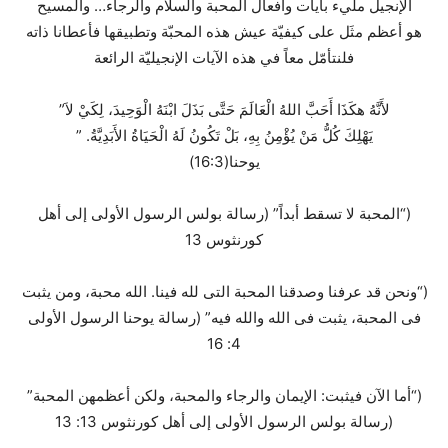
الإنجيل مليء بآيات وأفعال المحبة والسلام والرجاء… والمسيح
هو أعظم مثَل على كيفيّة عيش هذه المحبّة وتطبيقها فأعطانا ذاته
فلنتأمّل معاً في هذه الآيات الإنجيليّة الرائعة
لأَنَّهُ هكَذَا أَحَبَّ اللهُ الْعَالَمَ حَتَّى بَذَلَ ابْنَهُ الْوَحِيدَ، لِكَيْ لاَ”
يوحنا(16:3)
(“المحبة لا تسقط أبداً” (رسالة بولس الرسول الأولى إلى أهل
كورنثوس 13
(“ونحن قد عرفنا وصدقنا المحبة التى لله فينا. الله محبة، ومن يثبت
فى المحبة، يثبت فى الله والله فيه” (رسالة يوحنا الرسول الأولى
4: 16
(“أما الآن فيثبت: الإيمان والرجاء والمحبة، ولكن أعظمهن المحبة”
(رسالة بولس الرسول الأولى إلى أهل كورنثوس 13: 13