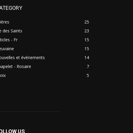
ATEGORY
ières
25
e des Saints
23
ticles - Fr
15
euvaine
15
ouvelles et événements
14
apelet - Rosaire
7
oix
5
OLLOW US