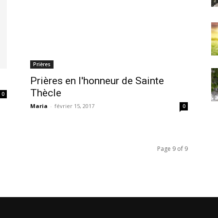
Prières
Prières en l'honneur de Sainte
Thècle
0
Maria
-
février 15, 2017
0
Page 9 of 9