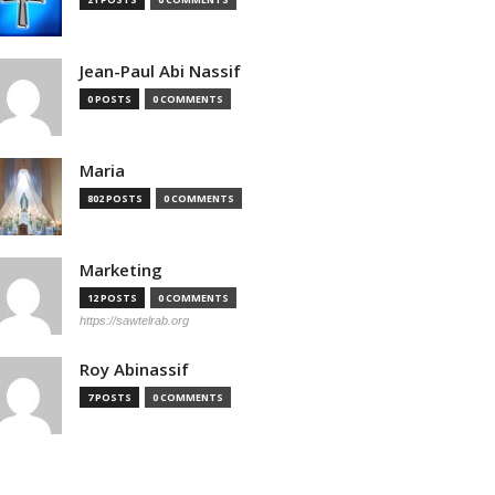
Jean-Paul Abi Nassif
0 POSTS
0 COMMENTS
Maria
802 POSTS
0 COMMENTS
Marketing
12 POSTS
0 COMMENTS
https://sawtelrab.org
Roy Abinassif
7 POSTS
0 COMMENTS