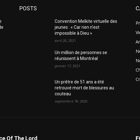
POSTS
C
e
Convention Melkite virtuelle des
Pr
de
jeunes : « Car rien n’est
Vi
impossible à Dieu »
avril 20, 2021
Ar
N
Un million de personnes se
réunissent à Montréal
N
janvier 17, 2021
Ch
Cr
Un prêtre de 51 ans a été
retrouvé mort de blessures au
couteau
septembre 18, 2020
ce Of The Lord
F