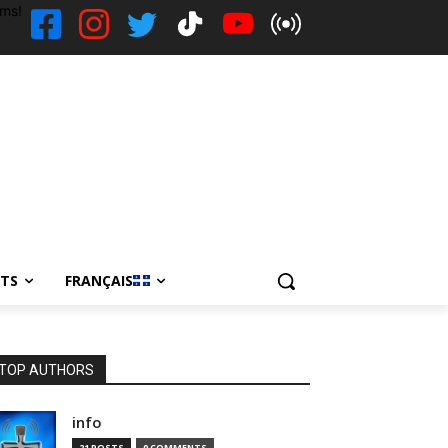
ems!
NTS
FRANÇAIS
TOP AUTHORS
info
21 POSTS
0 COMMENTS