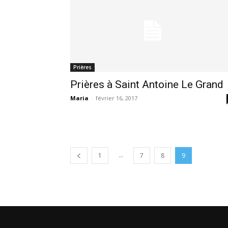
Prières
Prières à Saint Antoine Le Grand
Maria
-
février 16, 2017
...
1
7
8
9