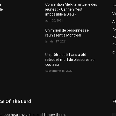
e
Convention Melkite virtuelle des
Pr
de
jeunes : « Car rien n’est
Vi
impossible à Dieu »
avril 20, 2021
Ar
N
Un million de personnes se
réunissent à Montréal
N
janvier 17, 2021
Ch
Cr
Un prêtre de 51 ans a été
retrouvé mort de blessures au
couteau
septembre 18, 2020
ce Of The Lord
F
sheep hear my voice, and I know them,