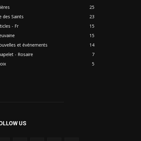
ières
25
e des Saints
23
ticles - Fr
15
euvaine
15
ouvelles et événements
14
apelet - Rosaire
7
oix
5
OLLOW US