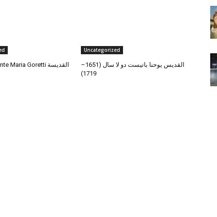
ed
Uncategorized
القديس يوحنا باتيست دو لا سال (1651–
 Maria Goretti القديسة
1719)