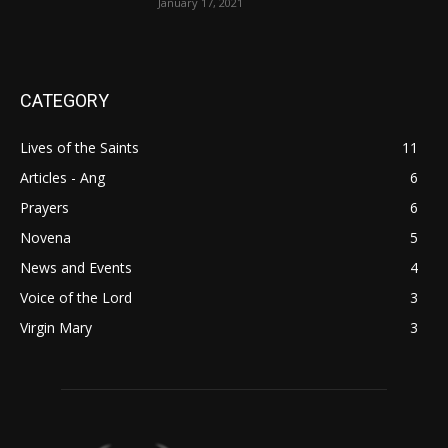
January 17, 2021
CATEGORY
Lives of the Saints
11
Articles - Ang
6
Prayers
6
Novena
5
News and Events
4
Voice of the Lord
3
Virgin Mary
3