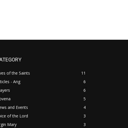
ATEGORY
ves of the Saints
11
ticles - Ang
6
ayers
6
ovena
5
ews and Events
4
ice of the Lord
3
rgin Mary
3