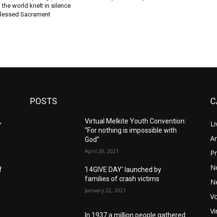
the world knelt in silence
Blessed Sacrament
POSTS
C
,
Virtual Melkite Youth Convention:
Li
“For nothing is impossible with
Ar
God”
April 20, 2021
Pr
N
f
‘I 4GIVE DAY’ launched by
families of crash victims
N
January 22, 2021
Vo
Vi
In 1937 a million people gathered