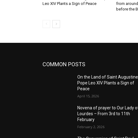
Leo XIV Plants a Sign of Peace
from around 
before the 
COMMON POSTS
On the Land of Saint Augustine
Pope Leo XIV Plants a Sign of
Peace
April 15, 2026
Novena of prayer to Our Lady o
Lourdes – From 3rd to 11th
February
February 2, 2026