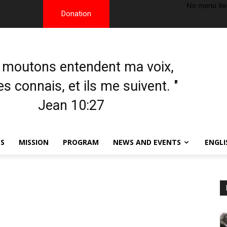
No menu it
Donation
 moutons entendent ma voix,
les connais, et ils me suivent. "
Jean 10:27
TS
MISSION
PROGRAM
NEWS AND EVENTS
ENGLI