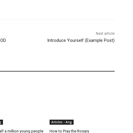
Next article
OOD
Introduce Yourself (Example Post)
g
Articles - Ang
lf a million young people
How to Pray the Rosary