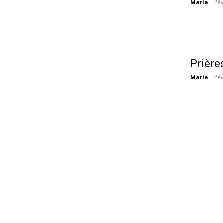
Maria
-
fév
Prière
Maria
-
fév