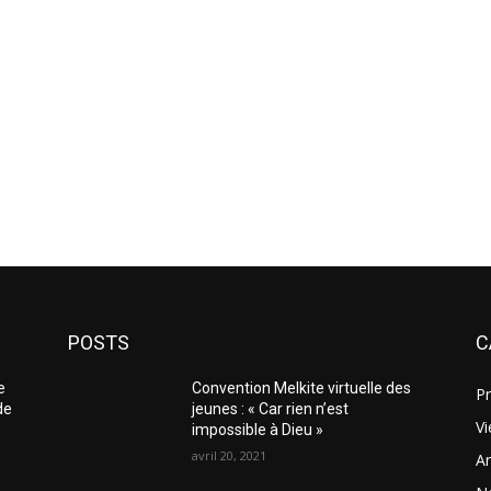
POSTS
C
e
Convention Melkite virtuelle des
Pr
de
jeunes : « Car rien n’est
Vi
impossible à Dieu »
avril 20, 2021
Ar