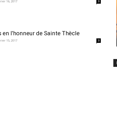
rier 16, 2017
0
s en l'honneur de Sainte Thècle
rier 15, 2017
0