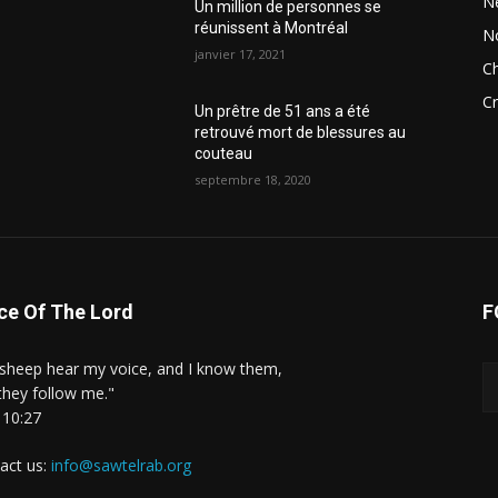
N
Un million de personnes se
réunissent à Montréal
N
janvier 17, 2021
Ch
Cr
Un prêtre de 51 ans a été
retrouvé mort de blessures au
couteau
septembre 18, 2020
ce Of The Lord
F
sheep hear my voice, and I know them,
they follow me."
 10:27
act us:
info@sawtelrab.org