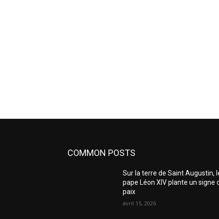
COMMON POSTS
Sur la terre de Saint Augustin, l
pape Léon XIV plante un signe 
paix
avril 15, 2026