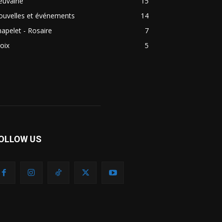
euvaine
15
ouvelles et événements
14
apelet - Rosaire
7
oix
5
OLLOW US