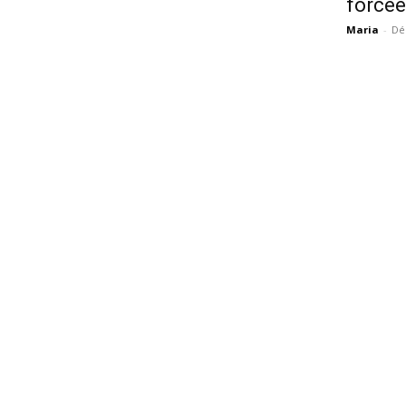
forcée
Maria
-
Dé