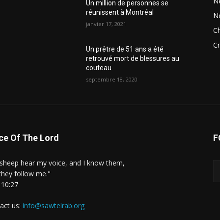
N
Un million de personnes se
réunissent à Montréal
N
janvier 17, 2021
Ch
Cr
Un prêtre de 51 ans a été
retrouvé mort de blessures au
couteau
septembre 18, 2020
ce Of The Lord
F
sheep hear my voice, and I know them,
they follow me."
 10:27
act us:
info@sawtelrab.org