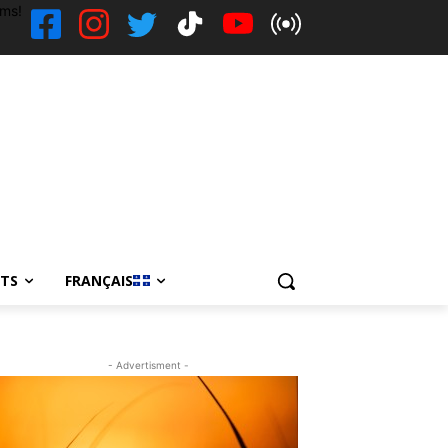
ems!
NTS
FRANÇAIS
- Advertisment -