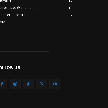
euvaine
15
ouvelles et événements
14
apelet - Rosaire
7
oix
5
OLLOW US