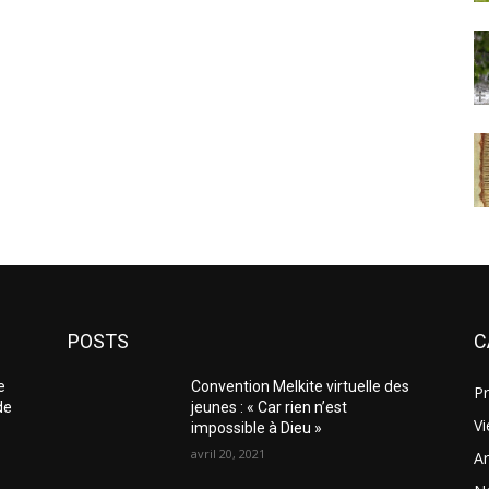
POSTS
C
e
Convention Melkite virtuelle des
Pr
de
jeunes : « Car rien n’est
Vi
impossible à Dieu »
avril 20, 2021
Ar