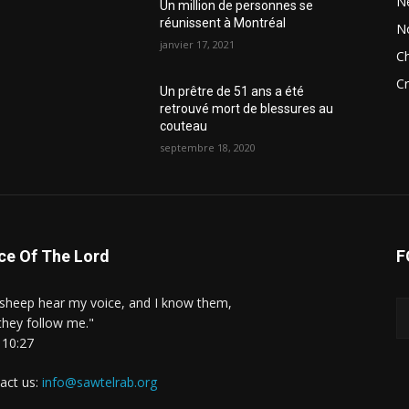
N
Un million de personnes se
réunissent à Montréal
N
janvier 17, 2021
Ch
Cr
Un prêtre de 51 ans a été
retrouvé mort de blessures au
couteau
septembre 18, 2020
ce Of The Lord
F
sheep hear my voice, and I know them,
they follow me."
 10:27
act us:
info@sawtelrab.org