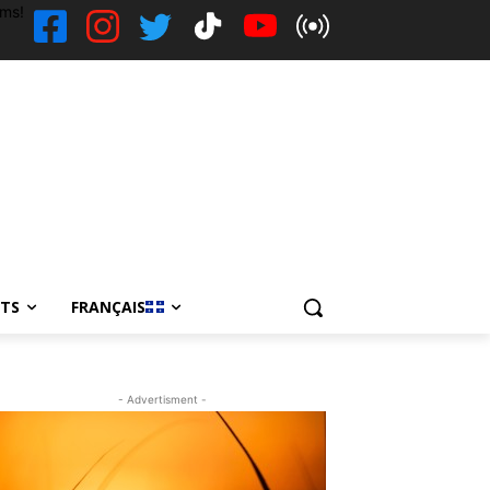
ems!
NTS
FRANÇAIS
- Advertisment -