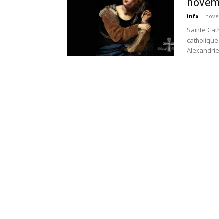
novem
info
-
nove
Sainte Cat
catholique 
Alexandrie,