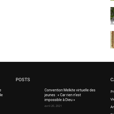
POSTS
C
e
Convention Melkite virtuelle des
Pr
de
jeunes : « Car rien n’est
Vi
impossible à Dieu »
avril 20, 2021
Ar