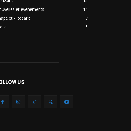
euvaine
15
ouvelles et événements
14
apelet - Rosaire
7
oix
5
OLLOW US